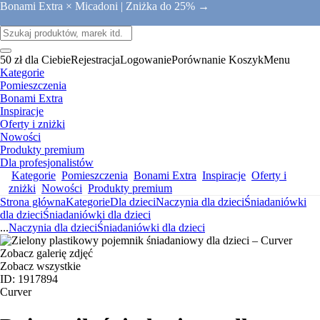
Bonami Extra × Micadoni |
Zniżka do 25% →
50 zł dla Ciebie
Rejestracja
Logowanie
Porównanie
Koszyk
Menu
Kategorie
Pomieszczenia
Bonami Extra
Inspiracje
Oferty i zniżki
Nowości
Produkty premium
Dla profesjonalistów
Kategorie
Pomieszczenia
Bonami Extra
Inspiracje
Oferty i
zniżki
Nowości
Produkty premium
Strona główna
Kategorie
Dla dzieci
Naczynia dla dzieci
Śniadaniówki
dla dzieci
Śniadaniówki dla dzieci
...
Naczynia dla dzieci
Śniadaniówki dla dzieci
Zobacz galerię zdjęć
Zobacz wszystkie
ID: 1917894
Curver