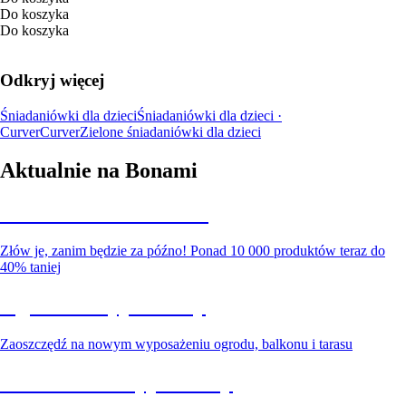
Do koszyka
Do koszyka
Odkryj więcej
Śniadaniówki dla dzieci
Śniadaniówki dla dzieci ·
Curver
Curver
Zielone śniadaniówki dla dzieci
Aktualnie na Bonami
Summer Sale do -40%
Złów je, zanim będzie za późno! Ponad 10 000 produktów teraz do
40% taniej
Ogród na wyprzedaży
Zaoszczędź na nowym wyposażeniu ogrodu, balkonu i tarasu
Premium na wyprzedaży