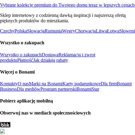
Vybrane kolekcje premium do Twojego domu teraz w lepszych cenach
Sklep internetowy z codzienną dawką inspiracji i najszerszą ofertą
pięknych produktów do mieszkania.
Czechy
Polska
Słowacja
Rumunia
Węgry
Chorwacja
Litwa
Łotwa
Słoweni
Wszystko o zakupach
Wszystko o zakupach
Dostawa
Reklamacja i zwrot
produktu
Płatność
Jak działają rabaty
Więcej o Bonami
Kontakty
O nas
Marki na Bonami
Karty podarunkowe
Dla firm
Bonami
Business
Dla mediów
Program partnerski
BonamiStar
Pobierz aplikację mobilną
Obserwuj nas w mediach społecznościowych