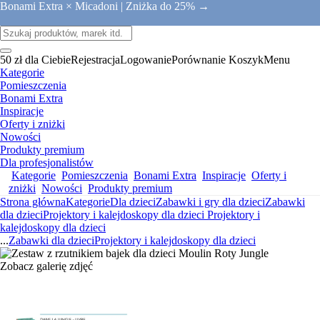
Bonami Extra × Micadoni |
Zniżka do 25% →
50 zł dla Ciebie
Rejestracja
Logowanie
Porównanie
Koszyk
Menu
Kategorie
Pomieszczenia
Bonami Extra
Inspiracje
Oferty i zniżki
Nowości
Produkty premium
Dla profesjonalistów
Kategorie
Pomieszczenia
Bonami Extra
Inspiracje
Oferty i
zniżki
Nowości
Produkty premium
Strona główna
Kategorie
Dla dzieci
Zabawki i gry dla dzieci
Zabawki
dla dzieci
Projektory i kalejdoskopy dla dzieci
Projektory i
kalejdoskopy dla dzieci
...
Zabawki dla dzieci
Projektory i kalejdoskopy dla dzieci
Zobacz galerię zdjęć