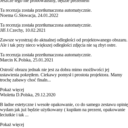
Jeszcze tego nie próbowaliśmy, będzie prezentem
Ta recenzja została przetłumaczona automatycznie.
Noema G.
Słowacja
,
24.01.2022
Ta recenzja została przetłumaczona automatycznie.
Jiří J.
Czechy
,
10.02.2021
Zawsze wyostrzaj do aktualnej odległości od projektowanego obszaru.
Ale i tak przy nieco większej odległości zdjęcia nie są zbyt ostre.
Ta recenzja została przetłumaczona automatycznie.
Marcin K.
Polska
,
25.01.2021
Ostrość obrazu jednak nie jest za dobra mimo możliwości jej
ustawienia pokrętłem. Ciekawy pomysł i prostota projektora. Mamy
trochę zabawy choć finaln...
Pokaż więcej
Wioletta D.
Polska
,
29.12.2020
B ładne estetyczne i wesołe opakowanie, co do samego zestawu opinię
wydam jak już będzie użytkowany ( kupiłam na prezent, opakowanie
leciutkie i tak ...
Pokaż więcej