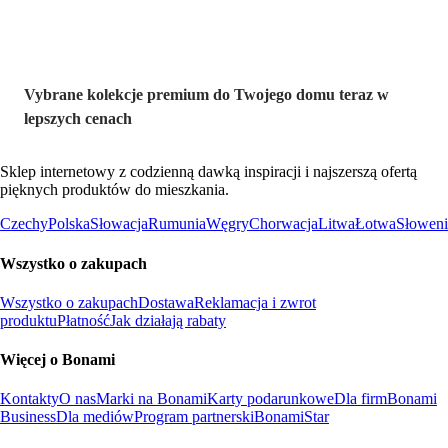
Vybrane kolekcje premium do Twojego domu teraz w
lepszych cenach
Sklep internetowy z codzienną dawką inspiracji i najszerszą ofertą
pięknych produktów do mieszkania.
Czechy
Polska
Słowacja
Rumunia
Węgry
Chorwacja
Litwa
Łotwa
Słoweni
Wszystko o zakupach
Wszystko o zakupach
Dostawa
Reklamacja i zwrot
produktu
Płatność
Jak działają rabaty
Więcej o Bonami
Kontakty
O nas
Marki na Bonami
Karty podarunkowe
Dla firm
Bonami
Business
Dla mediów
Program partnerski
BonamiStar