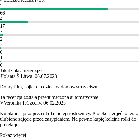
5
66
4
17
3
2
2
0
1
0
Jak działają recenzje?
J
Jolanta Š.
Litwa
,
06.07.2023
Dobry film, bajka dla dzieci w domowym zaciszu.
Ta recenzja została przetłumaczona automatycznie.
V
Veronika F.
Czechy
,
06.02.2023
Kupiłam ją jako prezent dla mojej siostrzenicy. Projekcja zdjęć to teraz
ulubione zajęcie przed zasypianiem. Na pewno kupię kolejne rolki do
projekcji...
Pokaż więcej