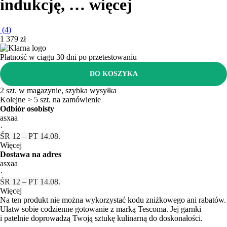
indukcję
, …
więcej
(
4
)
1 379 zł
Płatność w ciągu 30 dni po przetestowaniu
DO KOSZYKA
2 szt. w magazynie, szybka wysyłka
Kolejne > 5 szt. na zamówienie
Odbiór osobisty
asxaa
·
ŚR 12 – PT 14.08.
Więcej
Dostawa na adres
asxaa
·
ŚR 12 – PT 14.08.
Więcej
Na ten produkt nie można wykorzystać kodu zniżkowego ani rabatów.
Ułatw sobie codzienne gotowanie z marką Tescoma. Jej garnki
i patelnie doprowadzą Twoją sztukę kulinarną do doskonałości.