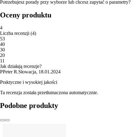
Potrzebujesz porady przy wyborze lub chcesz zapytać o parametry?
Oceny produktu
4
Liczba recenzji
(
4
)
5
3
4
0
3
0
2
0
1
1
Jak działają recenzje?
P
Peter R.
Słowacja
,
18.01.2024
Praktyczne i wysokiej jakości
Ta recenzja została przetłumaczona automatycznie.
Podobne produkty