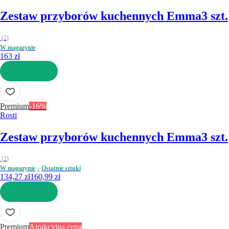
Zestaw przyborów kuchennych Emma
3 szt.
(
2
)
W magazynie
163 zł
DO KOSZYKA
Premium
-16%
Rosti
Zestaw przyborów kuchennych Emma
3 szt.
(
2
)
W magazynie
Ostatnie sztuki
134,27 zł
160,99 zł
DO KOSZYKA
Premium
Atrakcyjna cena