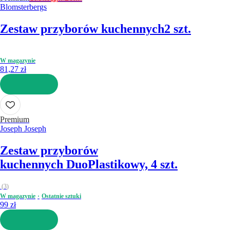
Blomsterbergs
Zestaw przyborów kuchennych
2 szt.
W magazynie
81,27 zł
DO KOSZYKA
Premium
Joseph Joseph
Zestaw przyborów
kuchennych Duo
Plastikowy, 4 szt.
(
3
)
W magazynie
Ostatnie sztuki
99 zł