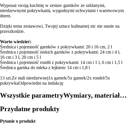
Wyposaż swoją kuchnię w zestaw garnków ze szklanymi,
nierdzewnymi pokrywkami, wygodnymi uchwytami i warstwowym
dnem.
Dzięki temu zestawowi, Twojej sztuce kulinarnej nic nie stanie na
przeszkodzie.
Warto wiedzieć:
Średnica i pojemność garnków z pokrywkami: 20 i 16 cm, 2 l
Średnica i pojemność niskich garnków z pokrywkami: 24 cm i 4 l,
16 cm i 3 l, 20 cm i 5 l
Średnica i pojemność rondli z pokrywkami: 14 cm i 1 l, 6 cm i 1,5 l
Średnica garnka do mleka z lejkiem: 14 cm i 1,8 l
13 szt.
Ze stali nierdzewnej
1x garnek/5x garnek/2x rondel/5x
pokrywka
Odpowiedni na indukcję
Wszystkie parametry
Wymiary, materiał…
Przydatne produkty
Pytanie o produkt