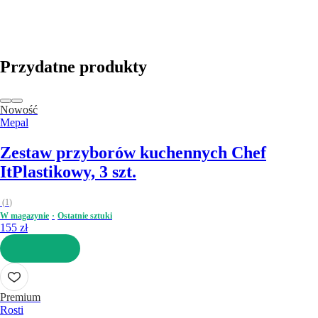
Przydatne produkty
Nowość
Mepal
Zestaw przyborów kuchennych Chef
It
Plastikowy, 3 szt.
(
1
)
W magazynie
Ostatnie sztuki
155 zł
DO KOSZYKA
Premium
Rosti