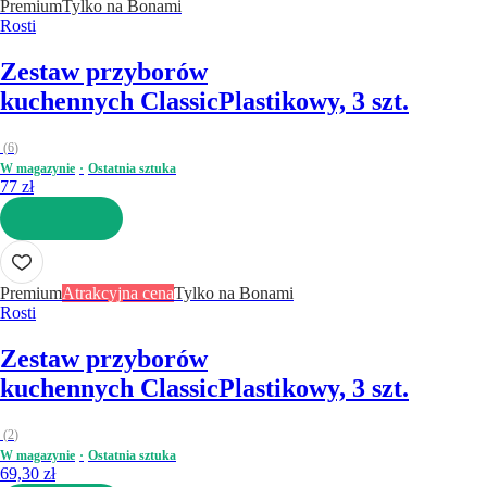
Premium
Tylko na Bonami
Rosti
Zestaw przyborów
kuchennych Classic
Plastikowy, 3 szt.
(
6
)
W magazynie
Ostatnia sztuka
77 zł
DO KOSZYKA
Premium
Atrakcyjna cena
Tylko na Bonami
Rosti
Zestaw przyborów
kuchennych Classic
Plastikowy, 3 szt.
(
2
)
W magazynie
Ostatnia sztuka
69,30 zł