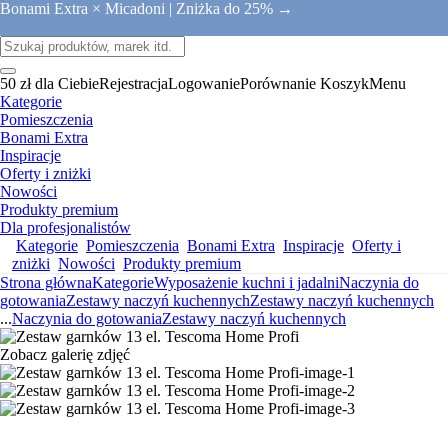
Bonami Extra × Micadoni |
Zniżka do 25% →
50 zł dla Ciebie
Rejestracja
Logowanie
Porównanie
Koszyk
Menu
Kategorie
Pomieszczenia
Bonami Extra
Inspiracje
Oferty i zniżki
Nowości
Produkty premium
Dla profesjonalistów
Kategorie
Pomieszczenia
Bonami Extra
Inspiracje
Oferty i
zniżki
Nowości
Produkty premium
Strona główna
Kategorie
Wyposażenie kuchni i jadalni
Naczynia do
gotowania
Zestawy naczyń kuchennych
Zestawy naczyń kuchennych
...
Naczynia do gotowania
Zestawy naczyń kuchennych
Zobacz galerię zdjęć