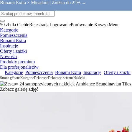
Bonami Extra × Micadoni |
Zniżka do 25% →
50 zł dla Ciebie
Rejestracja
Logowanie
Porównanie
Koszyk
Menu
Kategorie
Pomieszczenia
Bonami Extra
Inspiracje
Oferty i zniżki
Nowości
Produkty premium
Dla profesjonalistów
Kategorie
Pomieszczenia
Bonami Extra
Inspiracje
Oferty i zniżki
Strona główna
Kategorie
Dekoracje
Dekoracje ścienne
Naklejki
Zobacz galerię zdjęć