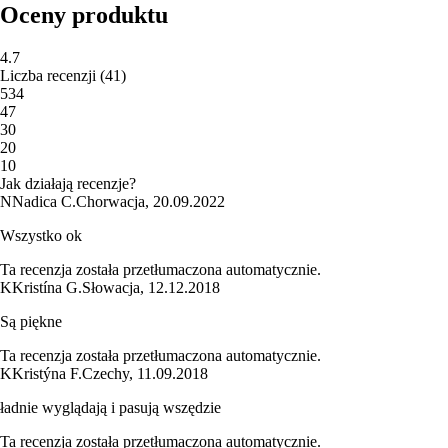
Oceny produktu
4.7
Liczba recenzji
(
41
)
5
34
4
7
3
0
2
0
1
0
Jak działają recenzje?
N
Nadica C.
Chorwacja
,
20.09.2022
Wszystko ok
Ta recenzja została przetłumaczona automatycznie.
K
Kristína G.
Słowacja
,
12.12.2018
Są piękne
Ta recenzja została przetłumaczona automatycznie.
K
Kristýna F.
Czechy
,
11.09.2018
ładnie wyglądają i pasują wszędzie
Ta recenzja została przetłumaczona automatycznie.