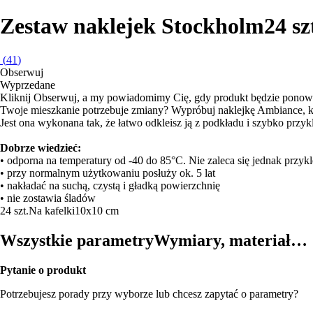
Zestaw naklejek Stockholm
24 sz
(
41
)
Obserwuj
Wyprzedane
Kliknij Obserwuj, a my powiadomimy Cię, gdy produkt będzie ponow
Twoje mieszkanie potrzebuje zmiany? Wypróbuj naklejkę Ambiance, kt
Jest ona wykonana tak, że łatwo odkleisz ją z podkładu i szybko przykl
Dobrze wiedzieć:
• odporna na temperatury od -40 do 85°C. Nie zaleca się jednak przyk
• przy normalnym użytkowaniu posłuży ok. 5 lat
• nakładać na suchą, czystą i gładką powierzchnię
• nie zostawia śladów
24 szt.
Na kafelki
10x10 cm
Wszystkie parametry
Wymiary, materiał…
Pytanie o produkt
Potrzebujesz porady przy wyborze lub chcesz zapytać o parametry?