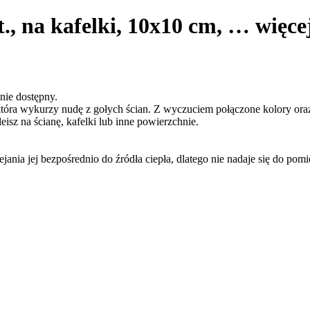
t., na kafelki, 10x10 cm
, …
więce
nie dostępny.
óra wykurzy nudę z gołych ścian. Z wyczuciem połączone kolory oraz 
eisz na ścianę, kafelki lub inne powierzchnie.
lejania jej bezpośrednio do źródła ciepła, dlatego nie nadaje się do 