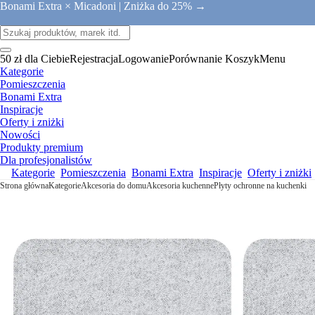
Bonami Extra × Micadoni |
Zniżka do 25% →
50 zł dla Ciebie
Rejestracja
Logowanie
Porównanie
Koszyk
Menu
Kategorie
Pomieszczenia
Bonami Extra
Inspiracje
Oferty i zniżki
Nowości
Produkty premium
Dla profesjonalistów
Kategorie
Pomieszczenia
Bonami Extra
Inspiracje
Oferty i zniżki
Strona główna
Kategorie
Akcesoria do domu
Akcesoria kuchenne
Płyty ochronne na kuchenki