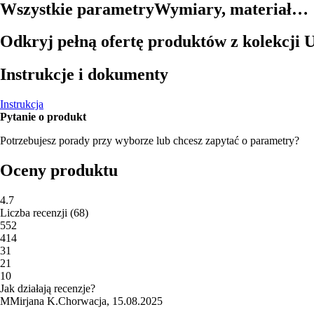
Wszystkie parametry
Wymiary, materiał…
Odkryj pełną ofertę produktów z kolekcji U
Instrukcje i dokumenty
Instrukcja
Pytanie o produkt
Potrzebujesz porady przy wyborze lub chcesz zapytać o parametry?
Oceny produktu
4.7
Liczba recenzji
(
68
)
5
52
4
14
3
1
2
1
1
0
Jak działają recenzje?
M
Mirjana K.
Chorwacja
,
15.08.2025