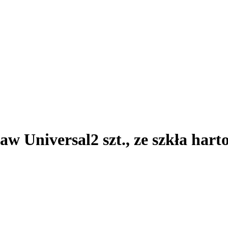
taw Universal
2 szt., ze szkła har