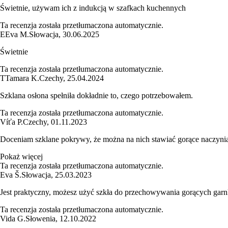
Świetnie, używam ich z indukcją w szafkach kuchennych
Ta recenzja została przetłumaczona automatycznie.
E
Eva M.
Słowacja
,
30.06.2025
Świetnie
Ta recenzja została przetłumaczona automatycznie.
T
Tamara K.
Czechy
,
25.04.2024
Szklana osłona spełniła dokładnie to, czego potrzebowałem.
Ta recenzja została przetłumaczona automatycznie.
Víťa P.
Czechy
,
01.11.2023
Doceniam szklane pokrywy, że można na nich stawiać gorące naczynia, 
Pokaż więcej
Ta recenzja została przetłumaczona automatycznie.
Eva Š.
Słowacja
,
25.03.2023
Jest praktyczny, możesz użyć szkła do przechowywania gorących garn
Ta recenzja została przetłumaczona automatycznie.
Vida G.
Słowenia
,
12.10.2022