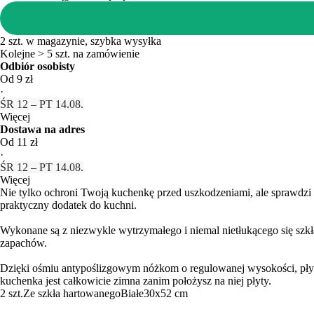
2 szt. w magazynie, szybka wysyłka
Kolejne > 5 szt. na zamówienie
Odbiór osobisty
Od 9 zł
·
ŚR 12 – PT 14.08.
Więcej
Dostawa na adres
Od 11 zł
·
ŚR 12 – PT 14.08.
Więcej
Nie tylko ochroni Twoją kuchenkę przed uszkodzeniami, ale sprawdzi
praktyczny dodatek do kuchni.
Wykonane są z niezwykle wytrzymałego i niemal nietłukącego się szkła
zapachów.
Dzięki ośmiu antypoślizgowym nóżkom o regulowanej wysokości, płyty
kuchenka jest całkowicie zimna zanim położysz na niej płyty.
2 szt.
Ze szkła hartowanego
Białe
30x52 cm