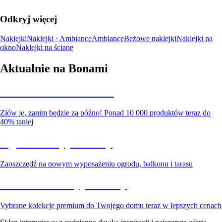
Odkryj więcej
Naklejki
Naklejki · Ambiance
Ambiance
Beżowe naklejki
Naklejki na
okno
Naklejki na ścianę
Aktualnie na Bonami
Summer Sale do -40%
Złów je, zanim będzie za późno! Ponad 10 000 produktów teraz do
40% taniej
Ogród na wyprzedaży
Zaoszczędź na nowym wyposażeniu ogrodu, balkonu i tarasu
Premium na wyprzedaży
Vybrane kolekcje premium do Twojego domu teraz w lepszych cenach