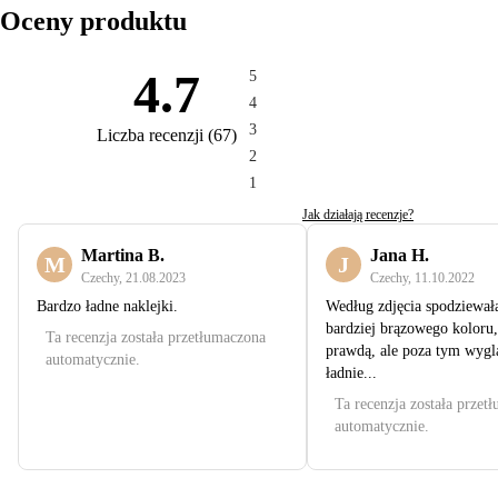
Oceny produktu
4.7
5
4
3
Liczba recenzji
(
67
)
2
1
Jak działają recenzje?
Martina B.
Jana H.
M
J
Czechy
,
21.08.2023
Czechy
,
11.10.2022
Bardzo ładne naklejki.
Według zdjęcia spodziewał
bardziej brązowego koloru, 
Ta recenzja została przetłumaczona
prawdą, ale poza tym wygl
automatycznie.
ładnie...
Ta recenzja została przet
automatycznie.