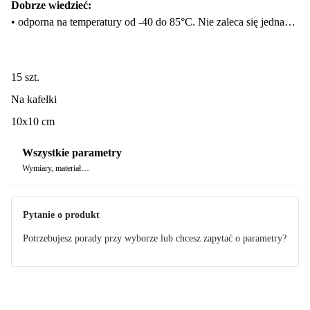
Dobrze wiedzieć:
• odporna na temperatury od -40 do 85°C. Nie zaleca się jednak
przyklejania jej bezpośrednio do źródła ciepła, dlatego nie
nadaje się do pomieszczeń z ogrzewaniem podłogowym
• przy normalnym użytkowaniu posłuży ok. 5 lat
15 szt.
• nakładać na suchą, czystą i gładką powierzchnię
Na kafelki
• nie zostawia śladów
10x10 cm
Wszystkie parametry
Wymiary, materiał…
Pytanie o produkt
Potrzebujesz porady przy wyborze lub chcesz zapytać o parametry?