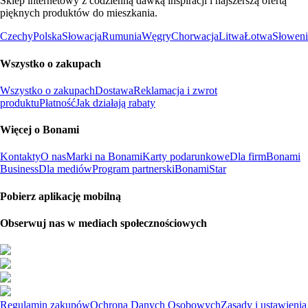
Sklep internetowy z codzienną dawką inspiracji i najszerszą ofertą
pięknych produktów do mieszkania.
Czechy
Polska
Słowacja
Rumunia
Węgry
Chorwacja
Litwa
Łotwa
Słoweni
Wszystko o zakupach
Wszystko o zakupach
Dostawa
Reklamacja i zwrot
produktu
Płatność
Jak działają rabaty
Więcej o Bonami
Kontakty
O nas
Marki na Bonami
Karty podarunkowe
Dla firm
Bonami
Business
Dla mediów
Program partnerski
BonamiStar
Pobierz aplikację mobilną
Obserwuj nas w mediach społecznościowych
Regulamin zakupów
Ochrona Danych Osobowych
Zasady i ustawienia