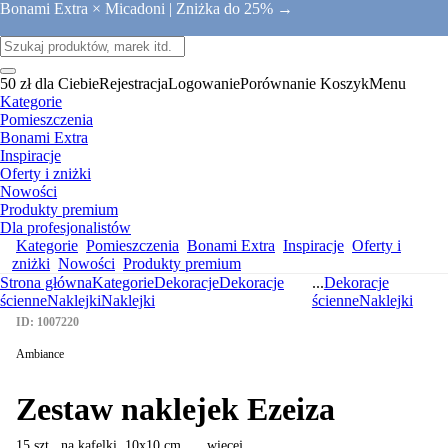
Bonami Extra × Micadoni |
Zniżka do 25% →
50 zł dla Ciebie
Rejestracja
Logowanie
Porównanie
Koszyk
Menu
Kategorie
Pomieszczenia
Bonami Extra
Inspiracje
Oferty i zniżki
Nowości
Produkty premium
Dla profesjonalistów
Kategorie
Pomieszczenia
Bonami Extra
Inspiracje
Oferty i
zniżki
Nowości
Produkty premium
Strona główna
Kategorie
Dekoracje
Dekoracje
...
Dekoracje
ścienne
Naklejki
Naklejki
ścienne
Naklejki
ID: 1007220
Ambiance
Zestaw naklejek Ezeiza
15 szt., na kafelki, 10x10 cm
, …
więcej