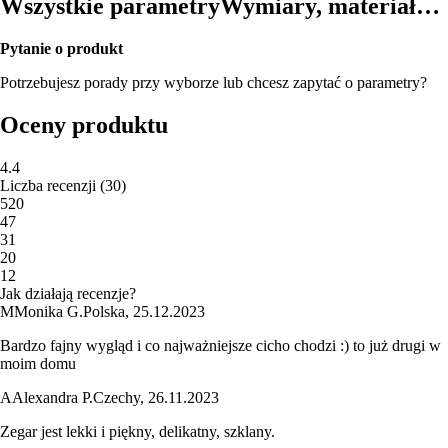
Wszystkie parametry
Wymiary, materiał…
Pytanie o produkt
Potrzebujesz porady przy wyborze lub chcesz zapytać o parametry?
Oceny produktu
4.4
Liczba recenzji
(
30
)
5
20
4
7
3
1
2
0
1
2
Jak działają recenzje?
M
Monika G.
Polska
,
25.12.2023
Bardzo fajny wygląd i co najważniejsze cicho chodzi :) to już drugi w
moim domu
A
Alexandra P.
Czechy
,
26.11.2023
Zegar jest lekki i piękny, delikatny, szklany.