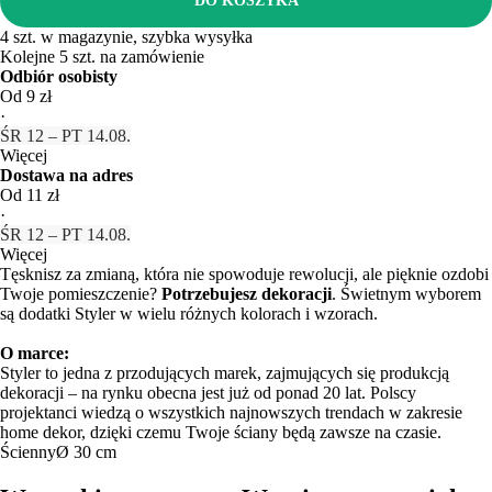
DO KOSZYKA
4 szt. w magazynie, szybka wysyłka
Kolejne 5 szt. na zamówienie
Odbiór osobisty
Od 9 zł
·
ŚR 12 – PT 14.08.
Więcej
Dostawa na adres
Od 11 zł
·
ŚR 12 – PT 14.08.
Więcej
Tęsknisz za zmianą, która nie spowoduje rewolucji, ale pięknie ozdobi
Twoje pomieszczenie?
Potrzebujesz dekoracji
. Świetnym wyborem
są dodatki Styler w wielu różnych kolorach i wzorach.
O marce:
Styler to jedna z przodujących marek, zajmujących się produkcją
dekoracji – na rynku obecna jest już od ponad 20 lat. Polscy
projektanci wiedzą o wszystkich najnowszych trendach w zakresie
home dekor, dzięki czemu Twoje ściany będą zawsze na czasie.
Ścienny
Ø 30 cm