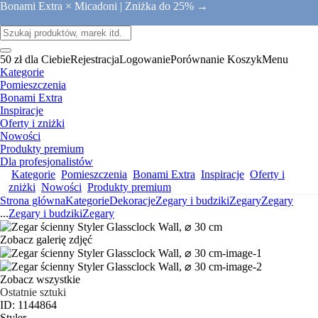
Bonami Extra × Micadoni |
Zniżka do 25% →
50 zł dla Ciebie
Rejestracja
Logowanie
Porównanie
Koszyk
Menu
Kategorie
Pomieszczenia
Bonami Extra
Inspiracje
Oferty i zniżki
Nowości
Produkty premium
Dla profesjonalistów
Kategorie
Pomieszczenia
Bonami Extra
Inspiracje
Oferty i
zniżki
Nowości
Produkty premium
Strona główna
Kategorie
Dekoracje
Zegary i budziki
Zegary
Zegary
...
Zegary i budziki
Zegary
Zobacz galerię zdjęć
Zobacz wszystkie
Ostatnie sztuki
ID: 1144864
Styler