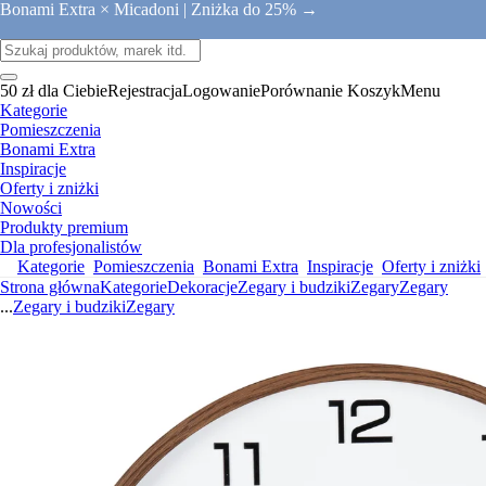
Bonami Extra × Micadoni |
Zniżka do 25% →
50 zł dla Ciebie
Rejestracja
Logowanie
Porównanie
Koszyk
Menu
Kategorie
Pomieszczenia
Bonami Extra
Inspiracje
Oferty i zniżki
Nowości
Produkty premium
Dla profesjonalistów
Kategorie
Pomieszczenia
Bonami Extra
Inspiracje
Oferty i zniżki
Strona główna
Kategorie
Dekoracje
Zegary i budziki
Zegary
Zegary
...
Zegary i budziki
Zegary