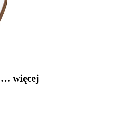
, …
więcej