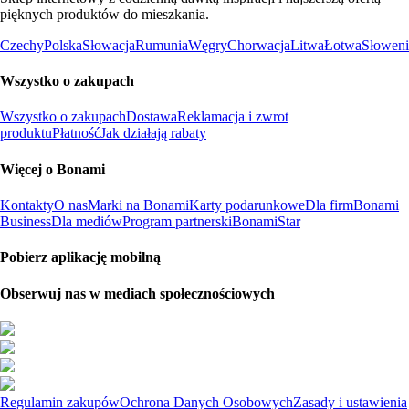
pięknych produktów do mieszkania.
Czechy
Polska
Słowacja
Rumunia
Węgry
Chorwacja
Litwa
Łotwa
Słoweni
Wszystko o zakupach
Wszystko o zakupach
Dostawa
Reklamacja i zwrot
produktu
Płatność
Jak działają rabaty
Więcej o Bonami
Kontakty
O nas
Marki na Bonami
Karty podarunkowe
Dla firm
Bonami
Business
Dla mediów
Program partnerski
BonamiStar
Pobierz aplikację mobilną
Obserwuj nas w mediach społecznościowych
Regulamin zakupów
Ochrona Danych Osobowych
Zasady i ustawienia