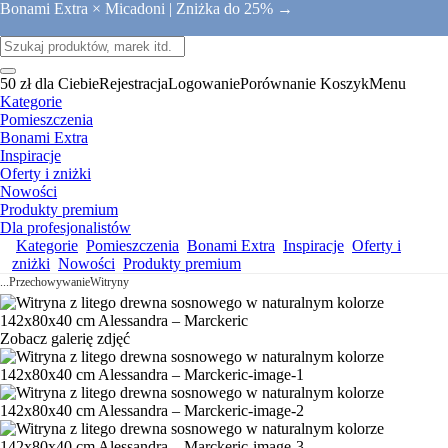
Bonami Extra × Micadoni |
Zniżka do 25% →
50 zł dla Ciebie
Rejestracja
Logowanie
Porównanie
Koszyk
Menu
Kategorie
Pomieszczenia
Bonami Extra
Inspiracje
Oferty i zniżki
Nowości
Produkty premium
Dla profesjonalistów
Kategorie
Pomieszczenia
Bonami Extra
Inspiracje
Oferty i
zniżki
Nowości
Produkty premium
...
Przechowywanie
Witryny
Zobacz galerię zdjęć