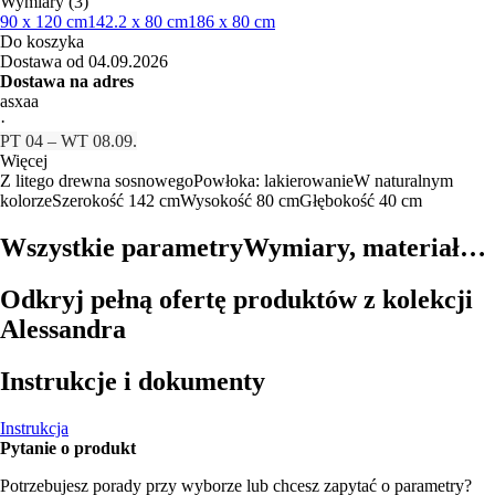
Wymiary (3)
90 x 120 cm
142.2 x 80 cm
186 x 80 cm
Do koszyka
Dostawa od 04.09.2026
Dostawa na adres
asxaa
·
PT 04 – WT 08.09.
Więcej
Z litego drewna sosnowego
Powłoka: lakierowanie
W naturalnym
kolorze
Szerokość 142 cm
Wysokość 80 cm
Głębokość 40 cm
Wszystkie parametry
Wymiary, materiał…
Odkryj pełną ofertę produktów z kolekcji
Alessandra
Instrukcje i dokumenty
Instrukcja
Pytanie o produkt
Potrzebujesz porady przy wyborze lub chcesz zapytać o parametry?