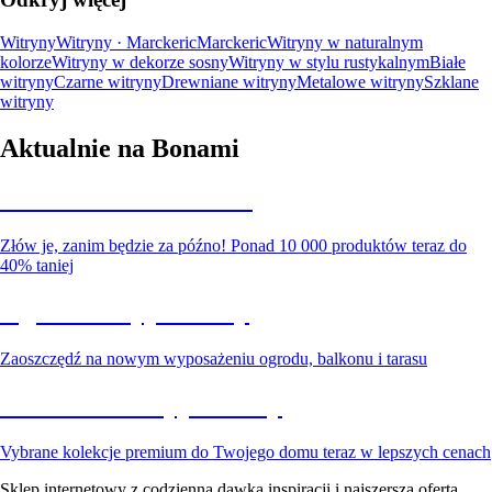
Witryny
Witryny · Marckeric
Marckeric
Witryny w naturalnym
kolorze
Witryny w dekorze sosny
Witryny w stylu rustykalnym
Białe
witryny
Czarne witryny
Drewniane witryny
Metalowe witryny
Szklane
witryny
Aktualnie na Bonami
Summer Sale do -40%
Złów je, zanim będzie za późno! Ponad 10 000 produktów teraz do
40% taniej
Ogród na wyprzedaży
Zaoszczędź na nowym wyposażeniu ogrodu, balkonu i tarasu
Premium na wyprzedaży
Vybrane kolekcje premium do Twojego domu teraz w lepszych cenach
Sklep internetowy z codzienną dawką inspiracji i najszerszą ofertą