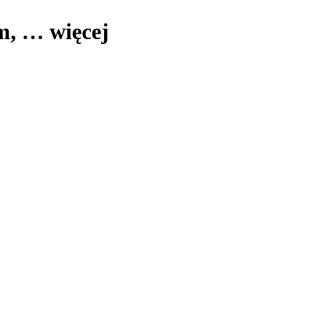
cm
, …
więcej