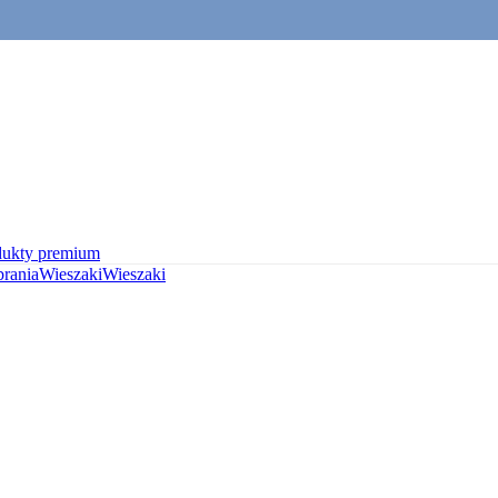
dukty premium
brania
Wieszaki
Wieszaki