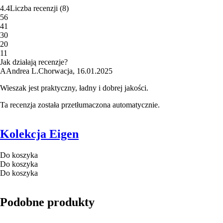
4.4
Liczba recenzji
(
8
)
5
6
4
1
3
0
2
0
1
1
Jak działają recenzje?
A
Andrea L.
Chorwacja
,
16.01.2025
Wieszak jest praktyczny, ładny i dobrej jakości.
Ta recenzja została przetłumaczona automatycznie.
Kolekcja Eigen
Do koszyka
Do koszyka
Do koszyka
Podobne produkty