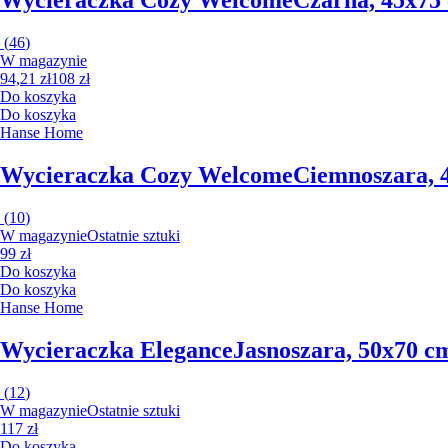
Wycieraczka Cozy Welcome
Czarna, 45x75
(
46
)
W magazynie
94,21 zł
108 zł
Do koszyka
Do koszyka
Hanse Home
Wycieraczka Cozy Welcome
Ciemnoszara, 
(
10
)
W magazynie
Ostatnie sztuki
99 zł
Do koszyka
Do koszyka
Hanse Home
Wycieraczka Elegance
Jasnoszara, 50x70 c
(
12
)
W magazynie
Ostatnie sztuki
117 zł
Do koszyka