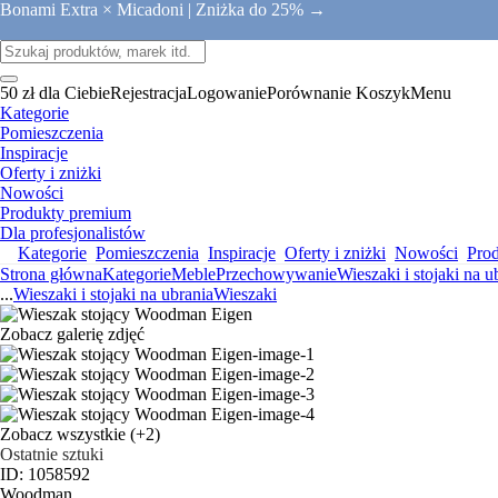
Bonami Extra × Micadoni |
Zniżka do 25% →
50 zł dla Ciebie
Rejestracja
Logowanie
Porównanie
Koszyk
Menu
Kategorie
Pomieszczenia
Inspiracje
Oferty i zniżki
Nowości
Produkty premium
Dla profesjonalistów
Kategorie
Pomieszczenia
Inspiracje
Oferty i zniżki
Nowości
Pro
Strona główna
Kategorie
Meble
Przechowywanie
Wieszaki i stojaki na u
...
Wieszaki i stojaki na ubrania
Wieszaki
Zobacz galerię zdjęć
Zobacz wszystkie
(+2)
Ostatnie sztuki
ID: 1058592
Woodman