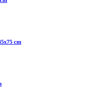
 cm
45x75 cm
m