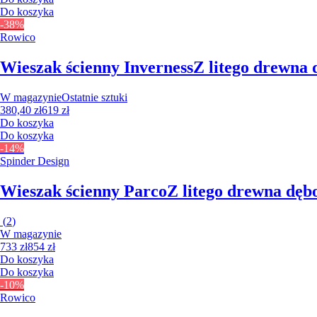
Do koszyka
-38%
Rowico
Wieszak ścienny Inverness
Z litego drewna 
W magazynie
Ostatnie sztuki
380,40 zł
619 zł
Do koszyka
Do koszyka
-14%
Spinder Design
Wieszak ścienny Parco
Z litego drewna dęb
(
2
)
W magazynie
733 zł
854 zł
Do koszyka
Do koszyka
-10%
Rowico