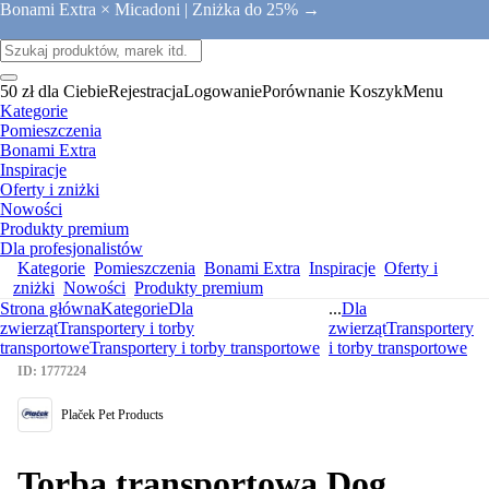
Bonami Extra × Micadoni |
Zniżka do 25% →
50 zł dla Ciebie
Rejestracja
Logowanie
Porównanie
Koszyk
Menu
Kategorie
Pomieszczenia
Bonami Extra
Inspiracje
Oferty i zniżki
Nowości
Produkty premium
Dla profesjonalistów
Kategorie
Pomieszczenia
Bonami Extra
Inspiracje
Oferty i
zniżki
Nowości
Produkty premium
Strona główna
Kategorie
Dla
...
Dla
zwierząt
Transportery i torby
zwierząt
Transportery
transportowe
Transportery i torby transportowe
i torby transportowe
ID: 1777224
Plaček Pet Products
Torba transportowa Dog