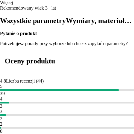
Więcej
Rekomendowany wiek 3+ lat
Wszystkie parametry
Wymiary, materiał…
Pytanie o produkt
Potrzebujesz porady przy wyborze lub chcesz zapytać o parametry?
Oceny produktu
4.8
Liczba recenzji
(
44
)
5
39
4
3
3
2
2
0