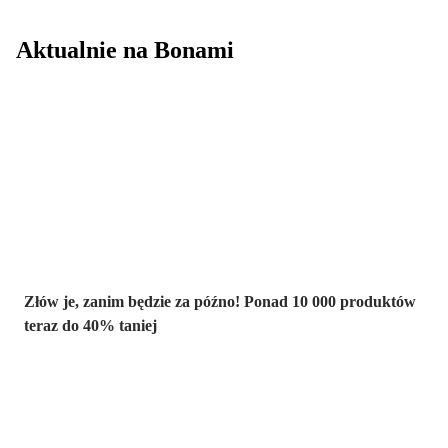
Aktualnie na Bonami
Summer Sale do
-40%
Złów je, zanim będzie za późno! Ponad 10 000 produktów
teraz do 40% taniej
Ogród na
wyprzedaży