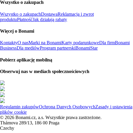
Wszystko o zakupach
Wszystko o zakupach
Dostawa
Reklamacja i zwrot
produktu
Płatność
Jak działają rabaty
Więcej o Bonami
Kontakty
O nas
Marki na Bonami
Karty podarunkowe
Dla firm
Bonami
Business
Dla mediów
Program partnerski
BonamiStar
Pobierz aplikację mobilną
Obserwuj nas w mediach społecznościowych
Regulamin zakupów
Ochrona Danych Osobowych
Zasady i ustawienia
plików cookie
© 2026 Bonami.cz, a.s. Wszystkie prawa zastrzeżone.
Thámova 289/13, 186 00 Praga
Czechy