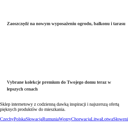
Zaoszczędź na nowym wyposażeniu ogrodu, balkonu i tarasu
Premium na
wyprzedaży
Vybrane kolekcje premium do Twojego domu teraz w
lepszych cenach
Sklep internetowy z codzienną dawką inspiracji i najszerszą ofertą
pięknych produktów do mieszkania.
Czechy
Polska
Słowacja
Rumunia
Węgry
Chorwacja
Litwa
Łotwa
Słoweni