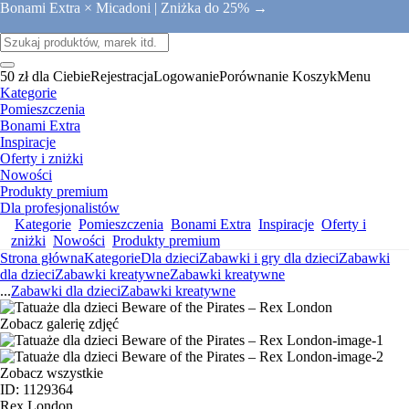
Bonami Extra × Micadoni |
Zniżka do 25% →
50 zł dla Ciebie
Rejestracja
Logowanie
Porównanie
Koszyk
Menu
Kategorie
Pomieszczenia
Bonami Extra
Inspiracje
Oferty i zniżki
Nowości
Produkty premium
Dla profesjonalistów
Kategorie
Pomieszczenia
Bonami Extra
Inspiracje
Oferty i
zniżki
Nowości
Produkty premium
Strona główna
Kategorie
Dla dzieci
Zabawki i gry dla dzieci
Zabawki
dla dzieci
Zabawki kreatywne
Zabawki kreatywne
...
Zabawki dla dzieci
Zabawki kreatywne
Zobacz galerię zdjęć
Zobacz wszystkie
ID: 1129364
Rex London