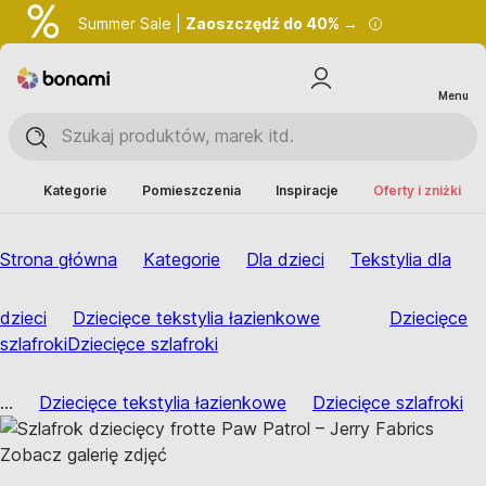
Summer Sale |
Zaoszczędź do 40% →
Menu
Kategorie
Pomieszczenia
Inspiracje
Oferty i zniżki
Strona główna
Kategorie
Dla dzieci
Tekstylia dla
dzieci
Dziecięce tekstylia łazienkowe
Dziecięce
szlafroki
Dziecięce szlafroki
...
Dziecięce tekstylia łazienkowe
Dziecięce szlafroki
Zobacz galerię zdjęć