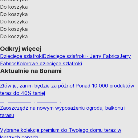
Do koszyka
Do koszyka
Do koszyka
Do koszyka
Do koszyka
Odkryj więcej
Dziecięce szlafroki
Dziecięce szlafroki · Jerry Fabrics
Jerry
Fabrics
Kolorowe dziecięce szlafroki
Aktualnie na Bonami
Summer Sale do -40%
Złów je, zanim będzie za późno! Ponad 10 000 produktów
teraz do 40% taniej
Ogród na wyprzedaży
Zaoszczędź na nowym wyposażeniu ogrodu, balkonu i
tarasu
Premium na wyprzedaży
Vybrane kolekcje premium do Twojego domu teraz w
lepszych cenach