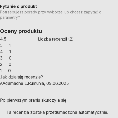
Pytanie o produkt
Potrzebujesz porady przy wyborze lub chcesz zapytać o
parametry?
Oceny produktu
4.5
Liczba recenzji
(
2
)
5
1
4
1
3
0
2
0
1
0
Jak działają recenzje?
A
Adamache L.
Rumunia
,
09.06.2025
Po pierwszym praniu skurczyła się.
Ta recenzja została przetłumaczona automatycznie.