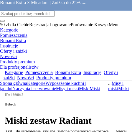
Bonami Extra × Micadoni |
Zniżka do 25% →
50 zł dla Ciebie
Rejestracja
Logowanie
Porównanie
Koszyk
Menu
Kategorie
Pomieszczenia
Bonami Extra
Inspiracje
Oferty i zniżki
Nowości
Produkty premium
Dla profesjonalistów
Kategorie
Pomieszczenia
Bonami Extra
Inspiracje
Oferty i
zniżki
Nowości
Produkty premium
Strona główna
Kategorie
Wyposażenie kuchni i
...
Misy i
jadalni
Naczynia i serwowanie
Misy i miski
Miski
Miski
miski
Miski
ID: 1660042
Hübsch
Miski zestaw Radiant
3 szt., do serwowania, szklane, zielone/pomarańczowe/różowe
, …
więcej