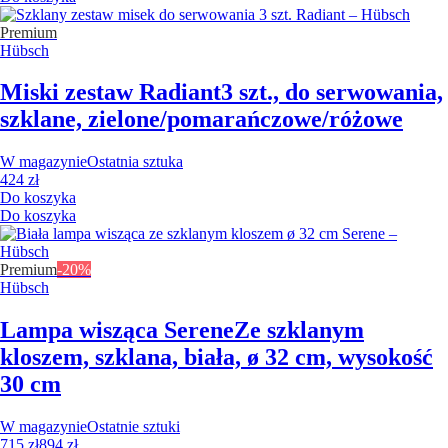
Premium
Hübsch
Miski zestaw Radiant
3 szt., do serwowania,
szklane, zielone/pomarańczowe/różowe
W magazynie
Ostatnia sztuka
424 zł
Do koszyka
Do koszyka
Premium
-20%
Hübsch
Lampa wisząca Serene
Ze szklanym
kloszem, szklana, biała, ø 32 cm, wysokość
30 cm
W magazynie
Ostatnie sztuki
715 zł
894 zł