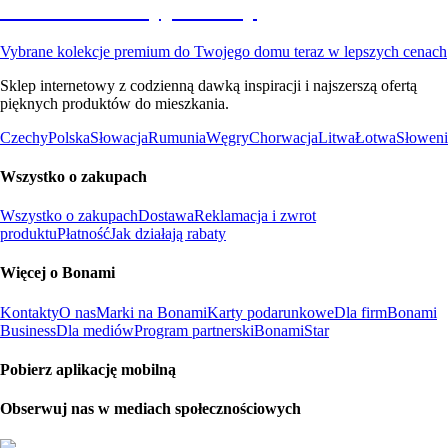
Premium na wyprzedaży
Vybrane kolekcje premium do Twojego domu teraz w lepszych cenach
Sklep internetowy z codzienną dawką inspiracji i najszerszą ofertą
pięknych produktów do mieszkania.
Czechy
Polska
Słowacja
Rumunia
Węgry
Chorwacja
Litwa
Łotwa
Słoweni
Wszystko o zakupach
Wszystko o zakupach
Dostawa
Reklamacja i zwrot
produktu
Płatność
Jak działają rabaty
Więcej o Bonami
Kontakty
O nas
Marki na Bonami
Karty podarunkowe
Dla firm
Bonami
Business
Dla mediów
Program partnerski
BonamiStar
Pobierz aplikację mobilną
Obserwuj nas w mediach społecznościowych