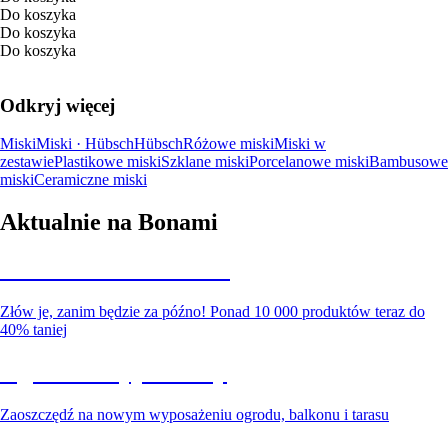
Do koszyka
Do koszyka
Do koszyka
Odkryj więcej
Miski
Miski · Hübsch
Hübsch
Różowe miski
Miski w
zestawie
Plastikowe miski
Szklane miski
Porcelanowe miski
Bambusowe
miski
Ceramiczne miski
Aktualnie na Bonami
Summer Sale do -40%
Złów je, zanim będzie za późno! Ponad 10 000 produktów teraz do
40% taniej
Ogród na wyprzedaży
Zaoszczędź na nowym wyposażeniu ogrodu, balkonu i tarasu