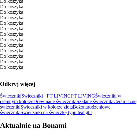
Do koszyka
Do koszyka
Do koszyka
Do koszyka
Do koszyka
Do koszyka
Do koszyka
Do koszyka
Do koszyka
Do koszyka
Do koszyka
Do koszyka
Do koszyka
Odkryj więcej
Świeczniki
Świeczniki · PT LIVING
PT LIVING
Świeczniki w
ciemnym kolorze
Drewniane świeczniki
Szklane świeczniki
Ceramiczne
świeczniki
Świeczniki w kolorze złota
Bożonarodzeniowe
świeczniki
Świeczniki na świeczkę typu tealight
Aktualnie na Bonami