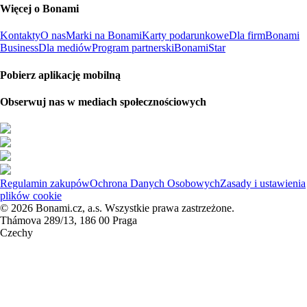
Więcej o Bonami
Kontakty
O nas
Marki na Bonami
Karty podarunkowe
Dla firm
Bonami
Business
Dla mediów
Program partnerski
BonamiStar
Pobierz aplikację mobilną
Obserwuj nas w mediach społecznościowych
Regulamin zakupów
Ochrona Danych Osobowych
Zasady i ustawienia
plików cookie
© 2026 Bonami.cz, a.s. Wszystkie prawa zastrzeżone.
Thámova 289/13, 186 00 Praga
Czechy