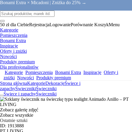
Bonami Extra × Micadoni |
Zniżka do 25% →
50 zł dla Ciebie
Rejestracja
Logowanie
Porównanie
Koszyk
Menu
Kategorie
Pomieszczenia
Bonami Extra
Inspiracje
Oferty i zniżki
Nowości
Produkty premium
Dla profesjonalistów
Kategorie
Pomieszczenia
Bonami Extra
Inspiracje
Oferty i
zniżki
Nowości
Produkty premium
Strona główna
Kategorie
Dekoracje
Świece i
zapachy
Świeczniki
Świeczniki
...
Świece i zapachy
Świeczniki
Zobacz galerię zdjęć
Zobacz wszystkie
Ostatnie sztuki
ID: 1913888
PT LIVING