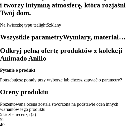
i tworzy intymną atmosferę, która rozjaśni
Twój dom.
Na świeczkę typu tealight
Szklany
Wszystkie parametry
Wymiary, materiał…
Odkryj pełną ofertę produktów z kolekcji
Animado Anillo
Pytanie o produkt
Potrzebujesz porady przy wyborze lub chcesz zapytać o parametry?
Oceny produktu
Prezentowana ocena została stworzona na podstawie ocen innych
wariantów tego produktu.
5
Liczba recenzji
(
2
)
5
2
4
0