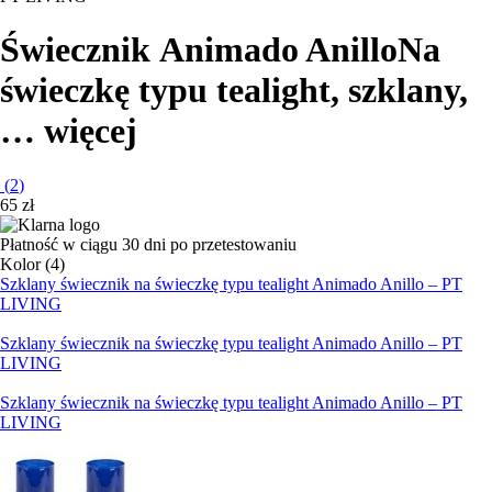
Świecznik Animado Anillo
Na
świeczkę typu tealight, szklany
,
…
więcej
(
2
)
65 zł
Płatność w ciągu 30 dni po przetestowaniu
Kolor (4)
Szklany świecznik na świeczkę typu tealight Animado Anillo – PT
LIVING
Szklany świecznik na świeczkę typu tealight Animado Anillo – PT
LIVING
Szklany świecznik na świeczkę typu tealight Animado Anillo – PT
LIVING