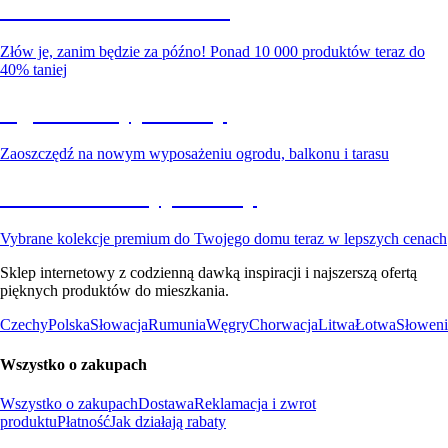
Summer Sale do -40%
Złów je, zanim będzie za późno! Ponad 10 000 produktów teraz do
40% taniej
Ogród na wyprzedaży
Zaoszczędź na nowym wyposażeniu ogrodu, balkonu i tarasu
Premium na wyprzedaży
Vybrane kolekcje premium do Twojego domu teraz w lepszych cenach
Sklep internetowy z codzienną dawką inspiracji i najszerszą ofertą
pięknych produktów do mieszkania.
Czechy
Polska
Słowacja
Rumunia
Węgry
Chorwacja
Litwa
Łotwa
Słoweni
Wszystko o zakupach
Wszystko o zakupach
Dostawa
Reklamacja i zwrot
produktu
Płatność
Jak działają rabaty