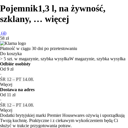
Pojemnik
1,3 l, na żywność,
szklany
, …
więcej
(
4
)
58 zł
Płatność w ciągu 30 dni po przetestowaniu
Do koszyka
> 5 szt. w magazynie, szybka wysyłka
W magazynie, szybka wysyłka
Odbiór osobisty
Od 9 zł
·
ŚR 12 – PT 14.08.
Więcej
Dostawa na adres
Od 11 zł
·
ŚR 12 – PT 14.08.
Więcej
Dodatki brytyjskiej marki Premier Housewares ożywią i uporządkują
Twoją kuchnię. Praktyczne i z ciekawym wykończeniem będą Ci
służyć w trakcie przygotowania potraw.