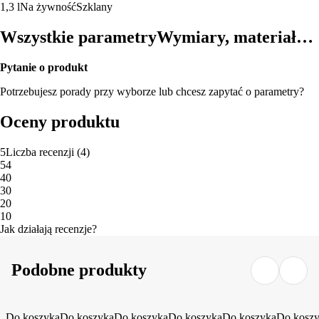
1,3 l
Na żywność
Szklany
Wszystkie parametry
Wymiary, materiał…
Pytanie o produkt
Potrzebujesz porady przy wyborze lub chcesz zapytać o parametry?
Oceny produktu
5
Liczba recenzji
(
4
)
5
4
4
0
3
0
2
0
1
0
Jak działają recenzje?
Podobne produkty
Do koszyka
Do koszyka
Do koszyka
Do koszyka
Do koszyka
Do kosz