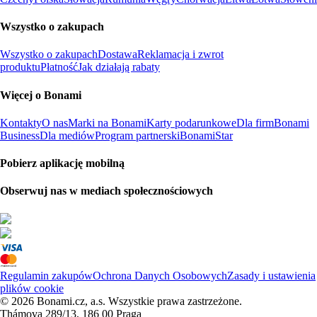
Wszystko o zakupach
Wszystko o zakupach
Dostawa
Reklamacja i zwrot
produktu
Płatność
Jak działają rabaty
Więcej o Bonami
Kontakty
O nas
Marki na Bonami
Karty podarunkowe
Dla firm
Bonami
Business
Dla mediów
Program partnerski
BonamiStar
Pobierz aplikację mobilną
Obserwuj nas w mediach społecznościowych
Regulamin zakupów
Ochrona Danych Osobowych
Zasady i ustawienia
plików cookie
© 2026 Bonami.cz, a.s. Wszystkie prawa zastrzeżone.
Thámova 289/13, 186 00 Praga