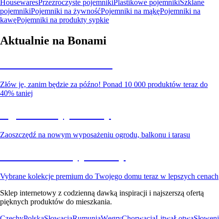
Housewares
Przezroczyste pojemniki
Plastikowe pojemniki
Szklane
pojemniki
Pojemniki na żywność
Pojemniki na mąkę
Pojemniki na
kawę
Pojemniki na produkty sypkie
Aktualnie na Bonami
Summer Sale do -40%
Złów je, zanim będzie za późno! Ponad 10 000 produktów teraz do
40% taniej
Ogród na wyprzedaży
Zaoszczędź na nowym wyposażeniu ogrodu, balkonu i tarasu
Premium na wyprzedaży
Vybrane kolekcje premium do Twojego domu teraz w lepszych cenach
Sklep internetowy z codzienną dawką inspiracji i najszerszą ofertą
pięknych produktów do mieszkania.
Czechy
Polska
Słowacja
Rumunia
Węgry
Chorwacja
Litwa
Łotwa
Słoweni