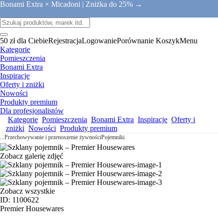
Bonami Extra × Micadoni |
Zniżka do 25% →
50 zł dla Ciebie
Rejestracja
Logowanie
Porównanie
Koszyk
Menu
Kategorie
Pomieszczenia
Bonami Extra
Inspiracje
Oferty i zniżki
Nowości
Produkty premium
Dla profesjonalistów
Kategorie
Pomieszczenia
Bonami Extra
Inspiracje
Oferty i
zniżki
Nowości
Produkty premium
...
Przechowywanie i przenoszenie żywności
Pojemniki
Zobacz galerię zdjęć
Zobacz wszystkie
ID: 1100622
Premier Housewares