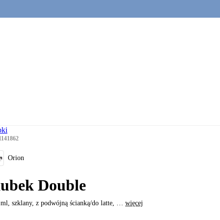
ki
1141862
Orion
ubek Double
ml, szklany, z podwójną ścianką/do latte
, …
więcej