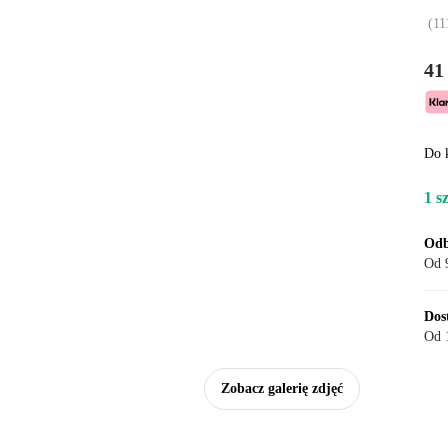
(
11
41 
Do 
1 s
Odb
Od 9
Dos
Od 1
Zobacz galerię zdjęć