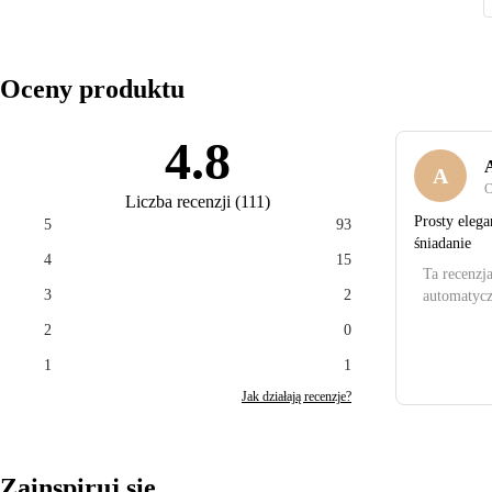
Oceny produktu
4.8
A
A
C
Liczba recenzji
(
111
)
Prosty elega
5
93
śniadanie
4
15
Ta recenzj
3
2
automatycz
2
0
1
1
Jak działają recenzje?
Zainspiruj się