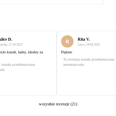
lice D.
Rita V.
R
zechy
,
21.10.2022
Litwa
,
18.04.2022
ncki kształt, ładny, idealny na
Pięknie.
Ta recenzja została przetłumaczona
a została przetłumaczona
automatycznie.
nie.
wszystkie recenzje
(
21
)