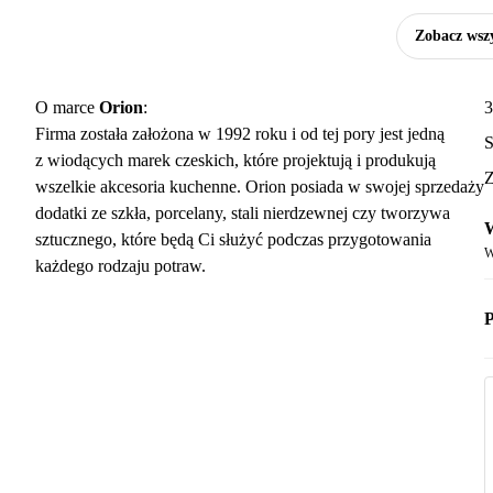
Zobacz wszy
O marce
Orion
:
3
Firma została założona w 1992 roku i od tej pory jest jedną
S
z wiodących marek czeskich, które projektują i produkują
Z
wszelkie akcesoria kuchenne. Orion posiada w swojej sprzedaży
dodatki ze szkła, porcelany, stali nierdzewnej czy tworzywa
W
sztucznego, które będą Ci służyć podczas przygotowania
W
każdego rodzaju potraw.
P