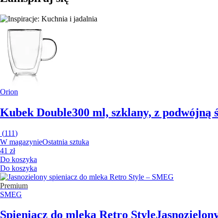
Orion
Kubek Double
300 ml, szklany, z podwójną ś
(
111
)
W magazynie
Ostatnia sztuka
41 zł
Do koszyka
Do koszyka
Premium
SMEG
Spieniacz do mleka Retro Style
Jasnozielon