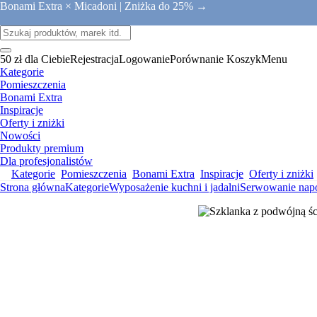
Bonami Extra × Micadoni |
Zniżka do 25% →
50 zł dla Ciebie
Rejestracja
Logowanie
Porównanie
Koszyk
Menu
Kategorie
Pomieszczenia
Bonami Extra
Inspiracje
Oferty i zniżki
Nowości
Produkty premium
Dla profesjonalistów
Kategorie
Pomieszczenia
Bonami Extra
Inspiracje
Oferty i zniżki
Strona główna
Kategorie
Wyposażenie kuchni i jadalni
Serwowanie nap