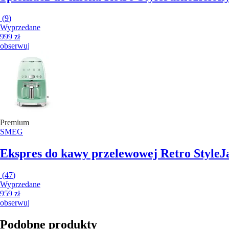
(
9
)
Wyprzedane
999 zł
obserwuj
Premium
SMEG
Ekspres do kawy przelewowej Retro Style
J
(
47
)
Wyprzedane
959 zł
obserwuj
Podobne produkty