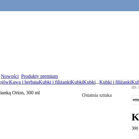
Nowości
Produkty premium
ojów
Kawa i herbata
Kubki i filiżanki
Kubki
Kubki
...
Kubki i filiżanki
Kub
ID: 
Ostatnia sztuka
K
300 