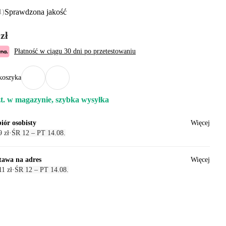
Sprawdzona jakość
1
)
zł
Płatność w ciągu 30 dni po przetestowaniu
koszyka
zt. w magazynie, szybka wysyłka
iór osobisty
Więcej
 zł
·
ŚR 12 – PT 14.08.
tawa na adres
Więcej
1 zł
·
ŚR 12 – PT 14.08.