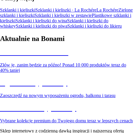
Szklanki i kieliszki
Szklanki i kieliszki · La Rochére
La Rochére
Zielone
szklanki i kieliszki
Szklanki i kieliszki w zestawie
Plastikowe szklanki i
kieliszki
Szklanki i kieliszki do wina
Szklanki i kieliszki do
whiskey
Szklanki i kieliszki do piwa
Szklanki i kieliszki do likieru
Aktualnie na Bonami
Summer Sale do -40%
Złów je, zanim będzie za późno! Ponad 10 000 produktów teraz do
40% taniej
Ogród na wyprzedaży
Zaoszczędź na nowym wyposażeniu ogrodu, balkonu i tarasu
Premium na wyprzedaży
Vybrane kolekcje premium do Twojego domu teraz w lepszych cenach
Sklep internetowy z codzienną dawką inspiracji i najszerszą ofertą