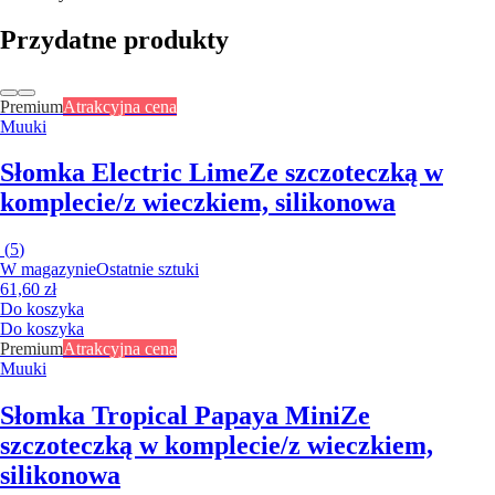
Przydatne produkty
Premium
Atrakcyjna cena
Muuki
Słomka Electric Lime
Ze szczoteczką w
komplecie/z wieczkiem, silikonowa
(
5
)
W magazynie
Ostatnie sztuki
61,60 zł
Do koszyka
Do koszyka
Premium
Atrakcyjna cena
Muuki
Słomka Tropical Papaya Mini
Ze
szczoteczką w komplecie/z wieczkiem,
silikonowa