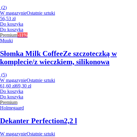
(
2
)
W magazynie
Ostatnie sztuki
56,53 zł
Do koszyka
Do koszyka
Premium
-11%
Muuki
Słomka Milk Coffee
Ze szczoteczką w
komplecie/z wieczkiem, silikonowa
(
5
)
W magazynie
Ostatnie sztuki
61,60 zł
69,30 zł
Do koszyka
Do koszyka
Premium
Holmegaard
Dekanter Perfection
2,2 l
W magazynie
Ostatnie sztuki