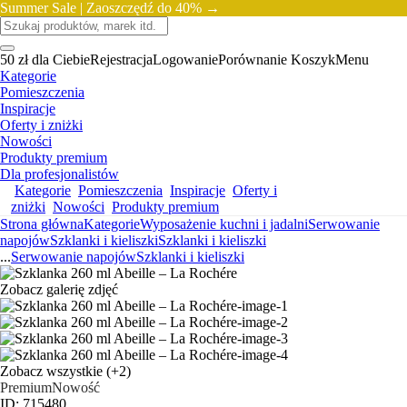
Summer Sale |
Zaoszczędź do 40% →
50 zł dla Ciebie
Rejestracja
Logowanie
Porównanie
Koszyk
Menu
Kategorie
Pomieszczenia
Inspiracje
Oferty i zniżki
Nowości
Produkty premium
Dla profesjonalistów
Kategorie
Pomieszczenia
Inspiracje
Oferty i
zniżki
Nowości
Produkty premium
Strona główna
Kategorie
Wyposażenie kuchni i jadalni
Serwowanie
napojów
Szklanki i kieliszki
Szklanki i kieliszki
...
Serwowanie napojów
Szklanki i kieliszki
Zobacz galerię zdjęć
Zobacz wszystkie
(+2)
Premium
Nowość
ID: 715480