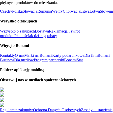
pięknych produktów do mieszkania.
Czechy
Polska
Słowacja
Rumunia
Węgry
Chorwacja
Litwa
Łotwa
Słoweni
Wszystko o zakupach
Wszystko o zakupach
Dostawa
Reklamacja i zwrot
produktu
Płatność
Jak działają rabaty
Więcej o Bonami
Kontakty
O nas
Marki na Bonami
Karty podarunkowe
Dla firm
Bonami
Business
Dla mediów
Program partnerski
BonamiStar
Pobierz aplikację mobilną
Obserwuj nas w mediach społecznościowych
Regulamin zakupów
Ochrona Danych Osobowych
Zasady i ustawienia