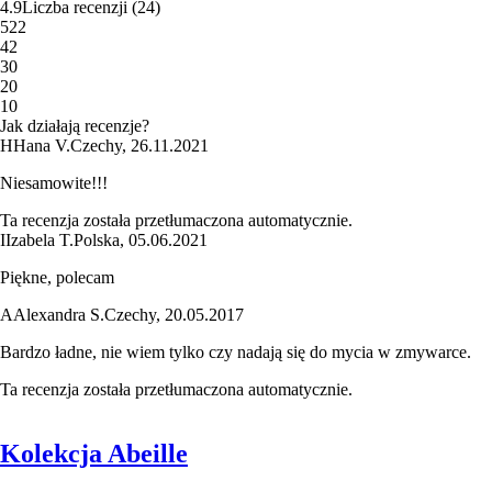
4.9
Liczba recenzji
(
24
)
5
22
4
2
3
0
2
0
1
0
Jak działają recenzje?
H
Hana V.
Czechy
,
26.11.2021
Niesamowite!!!
Ta recenzja została przetłumaczona automatycznie.
I
Izabela T.
Polska
,
05.06.2021
Piękne, polecam
A
Alexandra S.
Czechy
,
20.05.2017
Bardzo ładne, nie wiem tylko czy nadają się do mycia w zmywarce.
Ta recenzja została przetłumaczona automatycznie.
Kolekcja Abeille