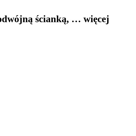
podwójną ścianką
, …
więcej