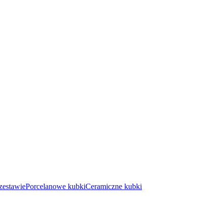
zestawie
Porcelanowe kubki
Ceramiczne kubki