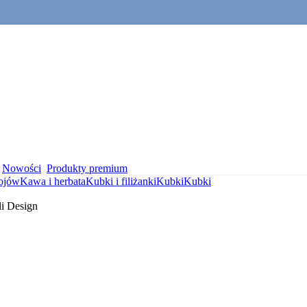
Nowości
Produkty premium
ojów
Kawa i herbata
Kubki i filiżanki
Kubki
Kubki