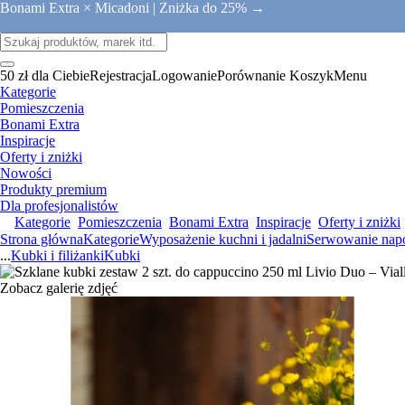
Bonami Extra × Micadoni |
Zniżka do 25% →
50 zł dla Ciebie
Rejestracja
Logowanie
Porównanie
Koszyk
Menu
Kategorie
Pomieszczenia
Bonami Extra
Inspiracje
Oferty i zniżki
Nowości
Produkty premium
Dla profesjonalistów
Kategorie
Pomieszczenia
Bonami Extra
Inspiracje
Oferty i zniżki
Strona główna
Kategorie
Wyposażenie kuchni i jadalni
Serwowanie nap
...
Kubki i filiżanki
Kubki
Zobacz galerię zdjęć