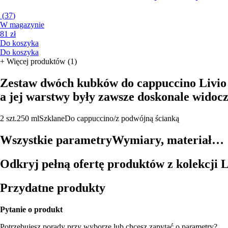
(
37
)
W magazynie
81 zł
Do koszyka
Do koszyka
+
Więcej produktów (1)
Zestaw dwóch kubków do cappuccino Livio Du
a jej warstwy były zawsze doskonale widocz
2 szt.
250 ml
Szklane
Do cappuccino/z podwójną ścianką
Wszystkie parametry
Wymiary, materiał…
Odkryj pełną ofertę produktów z kolekcji 
Przydatne produkty
Pytanie o produkt
Potrzebujesz porady przy wyborze lub chcesz zapytać o parametry?