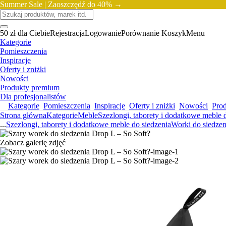
Summer Sale |
Zaoszczędź do 40% →
50 zł dla Ciebie
Rejestracja
Logowanie
Porównanie
Koszyk
Menu
Kategorie
Pomieszczenia
Inspiracje
Oferty i zniżki
Nowości
Produkty premium
Dla profesjonalistów
Kategorie
Pomieszczenia
Inspiracje
Oferty i zniżki
Nowości
Pro
Strona główna
Kategorie
Meble
Szezlongi, taborety i dodatkowe meble 
...
Szezlongi, taborety i dodatkowe meble do siedzenia
Worki do siedzen
Zobacz galerię zdjęć