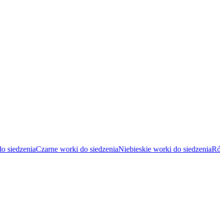
do siedzenia
Czarne worki do siedzenia
Niebieskie worki do siedzenia
Ró