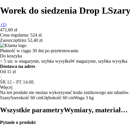
Worek do siedzenia Drop L
Szary
(
1
)
471,60 zł
Cena regularna: 524 zł
Zaoszczędzisz 52,40 zł
Płatność w ciągu 30 dni po przetestowaniu
Do koszyka
> 5 szt. w magazynie, szybka wysyłka
W magazynie, szybka wysyłka
Dostawa na adres
Od 11 zł
·
ŚR 12 – PT 14.08.
Więcej
Na ten produkt nie można wykorzystać kodu zniżkowego ani rabatów.
Szary
Szerokość 60 cm
Głębokość 60 cm
Waga 3 kg
Wszystkie parametry
Wymiary, materiał…
Pytanie o produkt