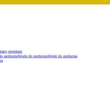
dukty premium
do siedzenia
Worki do siedzenia
Worki do siedzenia
ia