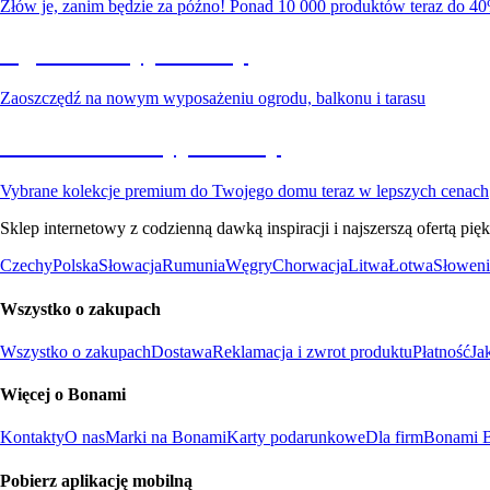
Złów je, zanim będzie za późno! Ponad 10 000 produktów teraz do 40
Ogród na wyprzedaży
Zaoszczędź na nowym wyposażeniu ogrodu, balkonu i tarasu
Premium na wyprzedaży
Vybrane kolekcje premium do Twojego domu teraz w lepszych cenach
Sklep internetowy z codzienną dawką inspiracji i najszerszą ofertą p
Czechy
Polska
Słowacja
Rumunia
Węgry
Chorwacja
Litwa
Łotwa
Słoweni
Wszystko o zakupach
Wszystko o zakupach
Dostawa
Reklamacja i zwrot produktu
Płatność
Ja
Więcej o Bonami
Kontakty
O nas
Marki na Bonami
Karty podarunkowe
Dla firm
Bonami B
Pobierz aplikację mobilną