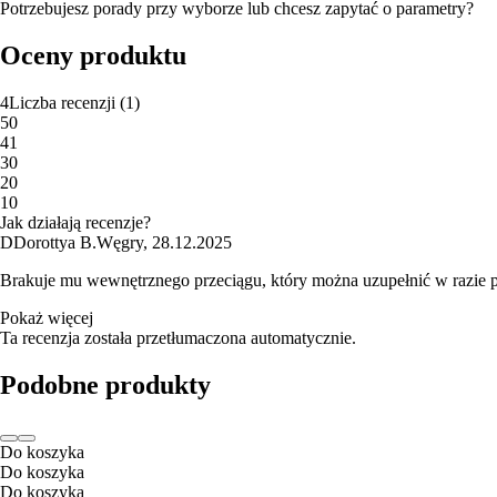
Potrzebujesz porady przy wyborze lub chcesz zapytać o parametry?
Oceny produktu
4
Liczba recenzji
(
1
)
5
0
4
1
3
0
2
0
1
0
Jak działają recenzje?
D
Dorottya B.
Węgry
,
28.12.2025
Brakuje mu wewnętrznego przeciągu, który można uzupełnić w razie po
Pokaż więcej
Ta recenzja została przetłumaczona automatycznie.
Podobne produkty
Do koszyka
Do koszyka
Do koszyka