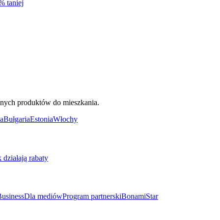
% taniej
ięknych produktów do mieszkania.
a
Bułgaria
Estonia
Włochy
k działają rabaty
usiness
Dla mediów
Program partnerski
BonamiStar