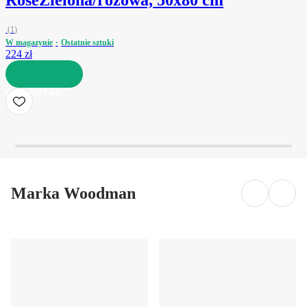
Rose
Zielona/różowa, 50x80 cm
(
1
)
W magazynie
Ostatnie sztuki
224 zł
DO KOSZYKA
Marka Woodman