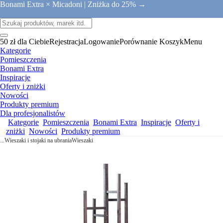
Bonami Extra × Micadoni |
Zniżka do 25% →
50 zł dla Ciebie
Rejestracja
Logowanie
Porównanie
Koszyk
Menu
Kategorie
Pomieszczenia
Bonami Extra
Inspiracje
Oferty i zniżki
Nowości
Produkty premium
Dla profesjonalistów
Kategorie
Pomieszczenia
Bonami Extra
Inspiracje
Oferty i
zniżki
Nowości
Produkty premium
...
Wieszaki i stojaki na ubrania
Wieszaki