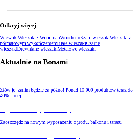
Odkryj więcej
Wieszaki
Wieszaki · Woodman
Woodman
Szare wieszaki
Wieszaki z
półmatowym wykończeniem
Białe wieszaki
Czarne
wieszaki
Drewniane wieszaki
Metalowe wieszaki
Aktualnie na Bonami
Summer Sale do -40%
Złów je, zanim będzie za późno! Ponad 10 000 produktów teraz do
40% taniej
Ogród na wyprzedaży
Zaoszczędź na nowym wyposażeniu ogrodu, balkonu i tarasu
Premium na wyprzedaży