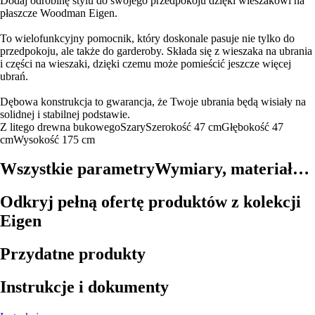
Dodaj odrobinę stylu do swojego przedpokoju dzięki wieszakowi na
płaszcze Woodman Eigen.
To wielofunkcyjny pomocnik, który doskonale pasuje nie tylko do
przedpokoju, ale także do garderoby. Składa się z wieszaka na ubrania
i części na wieszaki, dzięki czemu może pomieścić jeszcze więcej
ubrań.
Dębowa konstrukcja to gwarancja, że Twoje ubrania będą wisiały na
solidnej i stabilnej podstawie.
Z litego drewna bukowego
Szary
Szerokość 47 cm
Głębokość 47
cm
Wysokość 175 cm
Wszystkie parametry
Wymiary, materiał…
Odkryj pełną ofertę produktów z kolekcji
Eigen
Przydatne produkty
Instrukcje i dokumenty