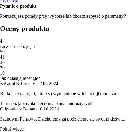
Instrukcja
Pytanie o produkt
Potrzebujesz porady przy wyborze lub chcesz zapytać o parametry?
Oceny produktu
4
Liczba recenzji
(
1
)
5
0
4
1
3
0
2
0
1
0
Jak działają recenzje?
K
Kamil K.
Czechy
,
22.06.2024
Brakujące nakrętki, które są wymienione w instrukcji montażu.
Ta recenzja została przetłumaczona automatycznie.
Odpowiedź Bonami
10.10.2024
Szanowni Państwo, Dziękujemy za podzielenie się swoimi doświ...
Pokaż więcej