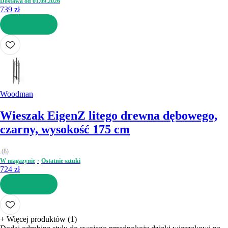
Dostawa od 01.09.2026
739 zł
DO KOSZYKA
Woodman
Wieszak Eigen
Z litego drewna dębowego,
czarny, wysokość 175 cm
(
8
)
W magazynie
Ostatnie sztuki
724 zł
DO KOSZYKA
+
Więcej produktów (1)