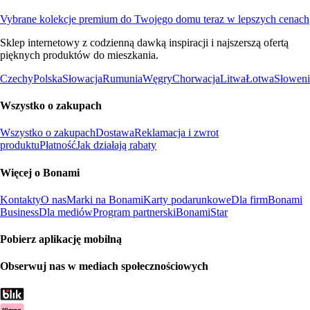
Vybrane kolekcje premium do Twojego domu teraz w lepszych cenach
Sklep internetowy z codzienną dawką inspiracji i najszerszą ofertą
pięknych produktów do mieszkania.
Czechy
Polska
Słowacja
Rumunia
Węgry
Chorwacja
Litwa
Łotwa
Słoweni
Wszystko o zakupach
Wszystko o zakupach
Dostawa
Reklamacja i zwrot
produktu
Płatność
Jak działają rabaty
Więcej o Bonami
Kontakty
O nas
Marki na Bonami
Karty podarunkowe
Dla firm
Bonami
Business
Dla mediów
Program partnerski
BonamiStar
Pobierz aplikację mobilną
Obserwuj nas w mediach społecznościowych