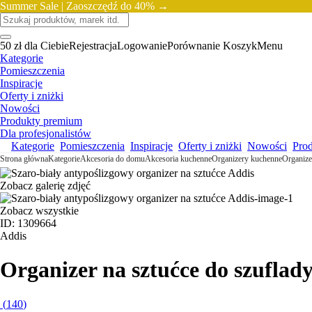
Summer Sale |
Zaoszczędź do 40% →
50 zł dla Ciebie
Rejestracja
Logowanie
Porównanie
Koszyk
Menu
Kategorie
Pomieszczenia
Inspiracje
Oferty i zniżki
Nowości
Produkty premium
Dla profesjonalistów
Kategorie
Pomieszczenia
Inspiracje
Oferty i zniżki
Nowości
Pro
Strona główna
Kategorie
Akcesoria do domu
Akcesoria kuchenne
Organizery kuchenne
Organize
Zobacz galerię zdjęć
Zobacz wszystkie
ID: 1309664
Addis
Organizer na sztućce do szuflad
(
140
)