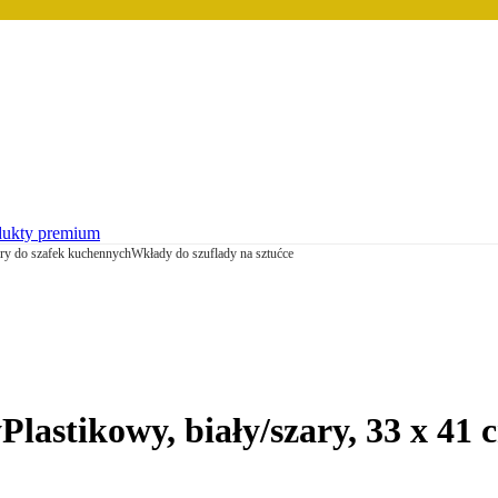
dukty premium
ry do szafek kuchennych
Wkłady do szuflady na sztućce
y
Plastikowy, biały/szary, 33 x 41 