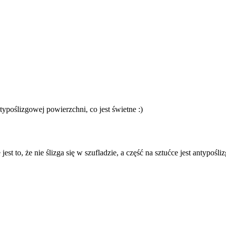
typoślizgowej powierzchni, co jest świetne :)
est to, że nie ślizga się w szufladzie, a część na sztućce jest antypośli