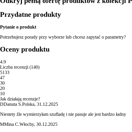
Odkryj pełną ofertę produktów z kolekcji
Przydatne produkty
Pytanie o produkt
Potrzebujesz porady przy wyborze lub chcesz zapytać o parametry?
Oceny produktu
4.9
Liczba recenzji
(
140
)
5
133
4
7
3
0
2
0
1
0
Jak działają recenzje?
D
Danuta S.
Polska
,
31.12.2025
Niestety źle wymierzyłam szufladę i nie pasuje ale jest bardzo ładny
M
Mina C.
Włochy
,
30.12.2025