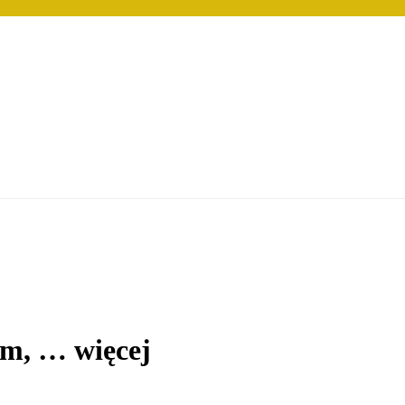
cm
, …
więcej