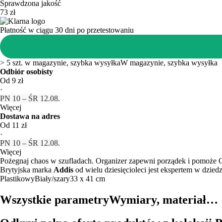
Sprawdzona jakość
73 zł
Płatność w ciągu 30 dni po przetestowaniu
> 5 szt. w magazynie, szybka wysyłka
W magazynie, szybka wysyłka
Odbiór osobisty
Od 9 zł
·
PN 10 – ŚR 12.08.
Więcej
Dostawa na adres
Od 11 zł
·
PN 10 – ŚR 12.08.
Więcej
Pożegnaj chaos w szufladach. Organizer zapewni porządek i pomoże C
Brytyjska marka
Addis
od wielu dziesięcioleci jest ekspertem w dzie
Plastikowy
Biały/szary
33 x 41 cm
Wszystkie parametry
Wymiary, materiał…