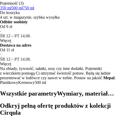
Pojemność (3)
350 ml
500 ml
750 ml
Do koszyka
4 szt. w magazynie, szybka wysyłka
Odbiór osobisty
Od 9 zł
·
ŚR 12 – PT 14.08.
Więcej
Dostawa na adres
Od 11 zł
·
ŚR 12 – PT 14.08.
Więcej
Na obiady, żywność, sałatki, sosy czy inne dodatki. Pojemniki
z wieczkiem pomogą Ci utrzymać świeżość potraw. Będą się ładnie
prezentować w lodówce czy nawet w torbie. Postaw na jakość
Mepal
.
Plastikowy
Kremowy
500 ml
Wszystkie parametry
Wymiary, materiał…
Odkryj pełną ofertę produktów z kolekcji
Cirqula