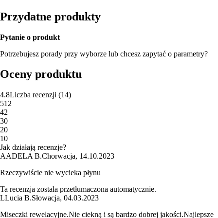
Przydatne produkty
Pytanie o produkt
Potrzebujesz porady przy wyborze lub chcesz zapytać o parametry?
Oceny produktu
4.8
Liczba recenzji
(
14
)
5
12
4
2
3
0
2
0
1
0
Jak działają recenzje?
A
ADELA B.
Chorwacja
,
14.10.2023
Rzeczywiście nie wycieka płynu
Ta recenzja została przetłumaczona automatycznie.
L
Lucia B.
Słowacja
,
04.03.2023
Miseczki rewelacyjne.Nie ciekną i są bardzo dobrej jakości.Najlepsze