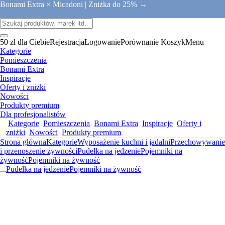
Bonami Extra × Micadoni |
Zniżka do 25% →
50 zł dla Ciebie
Rejestracja
Logowanie
Porównanie
Koszyk
Menu
Kategorie
Pomieszczenia
Bonami Extra
Inspiracje
Oferty i zniżki
Nowości
Produkty premium
Dla profesjonalistów
Kategorie
Pomieszczenia
Bonami Extra
Inspiracje
Oferty i
zniżki
Nowości
Produkty premium
Strona główna
Kategorie
Wyposażenie kuchni i jadalni
Przechowywanie
i przenoszenie żywności
Pudełka na jedzenie
Pojemniki na
żywność
Pojemniki na żywność
...
Pudełka na jedzenie
Pojemniki na żywność