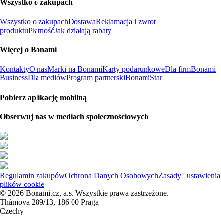
Wszystko o zakupach
Wszystko o zakupach
Dostawa
Reklamacja i zwrot
produktu
Płatność
Jak działają rabaty
Więcej o Bonami
Kontakty
O nas
Marki na Bonami
Karty podarunkowe
Dla firm
Bonami
Business
Dla mediów
Program partnerski
BonamiStar
Pobierz aplikację mobilną
Obserwuj nas w mediach społecznościowych
Regulamin zakupów
Ochrona Danych Osobowych
Zasady i ustawienia
plików cookie
© 2026 Bonami.cz, a.s. Wszystkie prawa zastrzeżone.
Thámova 289/13, 186 00 Praga
Czechy