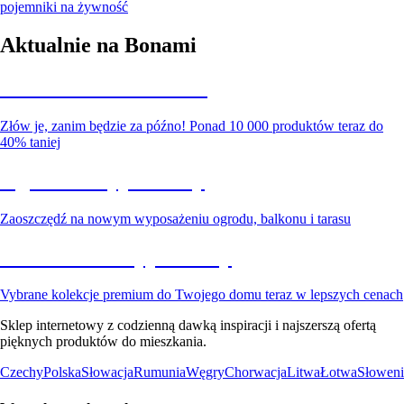
pojemniki na żywność
Aktualnie na Bonami
Summer Sale do -40%
Złów je, zanim będzie za późno! Ponad 10 000 produktów teraz do
40% taniej
Ogród na wyprzedaży
Zaoszczędź na nowym wyposażeniu ogrodu, balkonu i tarasu
Premium na wyprzedaży
Vybrane kolekcje premium do Twojego domu teraz w lepszych cenach
Sklep internetowy z codzienną dawką inspiracji i najszerszą ofertą
pięknych produktów do mieszkania.
Czechy
Polska
Słowacja
Rumunia
Węgry
Chorwacja
Litwa
Łotwa
Słoweni