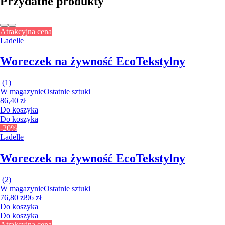
Przydatne produkty
Atrakcyjna cena
Ladelle
Woreczek na żywność Eco
Tekstylny
(
1
)
W magazynie
Ostatnie sztuki
86,40 zł
Do koszyka
Do koszyka
-20%
Ladelle
Woreczek na żywność Eco
Tekstylny
(
2
)
W magazynie
Ostatnie sztuki
76,80 zł
96 zł
Do koszyka
Do koszyka
Atrakcyjna cena