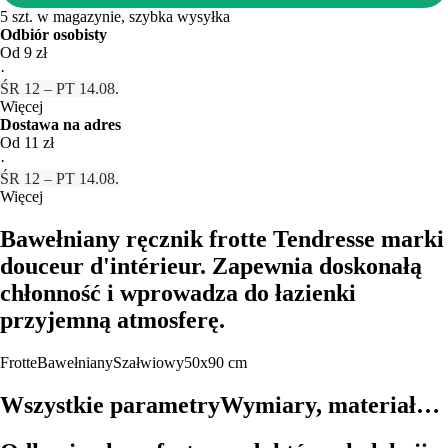
5 szt. w magazynie, szybka wysyłka
Odbiór osobisty
Od 9 zł
·
ŚR 12 – PT 14.08.
Więcej
Dostawa na adres
Od 11 zł
·
ŚR 12 – PT 14.08.
Więcej
Bawełniany ręcznik frotte Tendresse marki
douceur d'intérieur. Zapewnia doskonałą
chłonność i wprowadza do łazienki
przyjemną atmosferę.
Frotte
Bawełniany
Szałwiowy
50x90 cm
Wszystkie parametry
Wymiary, materiał…