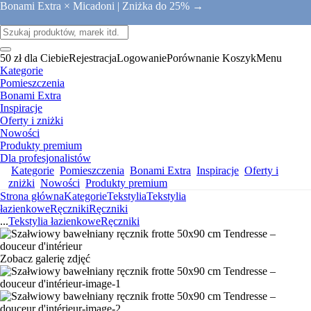
Bonami Extra × Micadoni |
Zniżka do 25% →
50 zł dla Ciebie
Rejestracja
Logowanie
Porównanie
Koszyk
Menu
Kategorie
Pomieszczenia
Bonami Extra
Inspiracje
Oferty i zniżki
Nowości
Produkty premium
Dla profesjonalistów
Kategorie
Pomieszczenia
Bonami Extra
Inspiracje
Oferty i
zniżki
Nowości
Produkty premium
Strona główna
Kategorie
Tekstylia
Tekstylia
łazienkowe
Ręczniki
Ręczniki
...
Tekstylia łazienkowe
Ręczniki
Zobacz galerię zdjęć