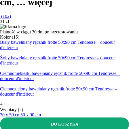
cm
, …
więcej
(
102
)
31 zł
Płatność w ciągu 30 dni po przetestowaniu
Kolor (15)
Biały bawełniany ręcznik frotte 50x90 cm Tendresse – douceur
d'intérieur
Żółty bawełniany ręcznik frotte 50x90 cm Tendresse – douceur
d'intérieur
Ciemnoniebieski bawełniany ręcznik frotte 50x90 cm Tendresse –
douceur d'intérieur
Ciemnozielony bawełniany ręcznik frotte 50x90 cm Tendresse –
douceur d'intérieur
+
11
Wymiary (2)
30 x 50 cm
50 x 90 cm
DO KOSZYKA