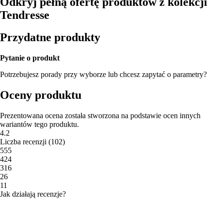
Odkryj pełną ofertę produktów z kolekcji
Tendresse
Przydatne produkty
Pytanie o produkt
Potrzebujesz porady przy wyborze lub chcesz zapytać o parametry?
Oceny produktu
Prezentowana ocena została stworzona na podstawie ocen innych
wariantów tego produktu.
4.2
Liczba recenzji
(
102
)
5
55
4
24
3
16
2
6
1
1
Jak działają recenzje?