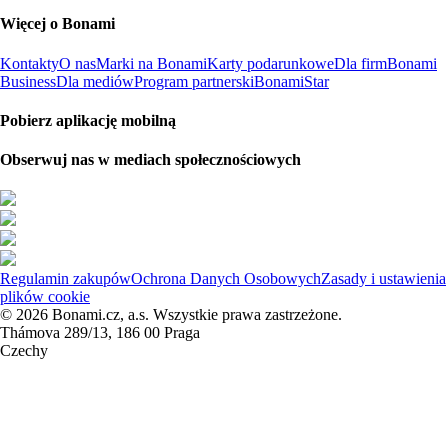
Więcej o Bonami
Kontakty
O nas
Marki na Bonami
Karty podarunkowe
Dla firm
Bonami
Business
Dla mediów
Program partnerski
BonamiStar
Pobierz aplikację mobilną
Obserwuj nas w mediach społecznościowych
Regulamin zakupów
Ochrona Danych Osobowych
Zasady i ustawienia
plików cookie
© 2026 Bonami.cz, a.s. Wszystkie prawa zastrzeżone.
Thámova 289/13, 186 00 Praga
Czechy