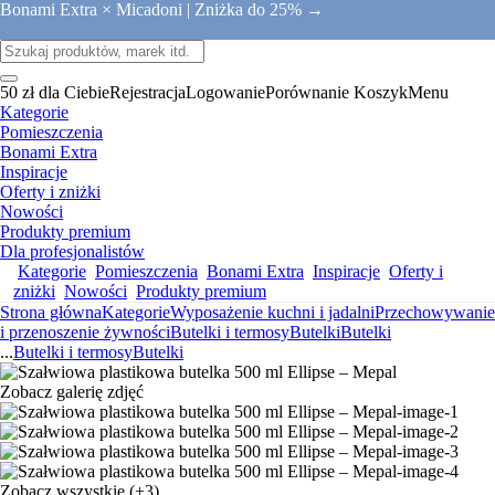
Bonami Extra × Micadoni |
Zniżka do 25% →
50 zł dla Ciebie
Rejestracja
Logowanie
Porównanie
Koszyk
Menu
Kategorie
Pomieszczenia
Bonami Extra
Inspiracje
Oferty i zniżki
Nowości
Produkty premium
Dla profesjonalistów
Kategorie
Pomieszczenia
Bonami Extra
Inspiracje
Oferty i
zniżki
Nowości
Produkty premium
Strona główna
Kategorie
Wyposażenie kuchni i jadalni
Przechowywanie
i przenoszenie żywności
Butelki i termosy
Butelki
Butelki
...
Butelki i termosy
Butelki
Zobacz galerię zdjęć
Zobacz wszystkie
(+3)