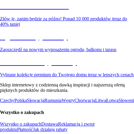
Summer Sale do -40%
Złów je, zanim będzie za późno! Ponad 10 000 produktów teraz do
40% taniej
Ogród na wyprzedaży
Zaoszczędź na nowym wyposażeniu ogrodu, balkonu i tarasu
Premium na wyprzedaży
Vybrane kolekcje premium do Twojego domu teraz w lepszych cenach
Sklep internetowy z codzienną dawką inspiracji i najszerszą ofertą
pięknych produktów do mieszkania.
Czechy
Polska
Słowacja
Rumunia
Węgry
Chorwacja
Litwa
Łotwa
Słoweni
Wszystko o zakupach
Wszystko o zakupach
Dostawa
Reklamacja i zwrot
produktu
Płatność
Jak działają rabaty