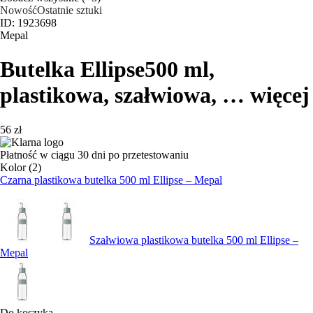
Nowość
Ostatnie sztuki
ID: 1923698
Mepal
Butelka Ellipse
500 ml,
plastikowa, szałwiowa
, …
więcej
56 zł
Płatność w ciągu 30 dni po przetestowaniu
Kolor (2)
Czarna plastikowa butelka 500 ml Ellipse – Mepal
Szałwiowa plastikowa butelka 500 ml Ellipse –
Mepal
Do koszyka