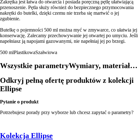
Zakrętka jest łatwa do otwarcia i posiada poręczną pętlę ułatwiającą
przenoszenie. Pętla służy również do bezpiecznego przymocowania
nakrętki do butelki, dzięki czemu nie trzeba się martwić o jej
zgubienie.
Butelkę o pojemności 500 ml można myć w zmywarce, co ułatwia jej
konserwację. Zalecamy przechowywanie jej otwartej po umyciu. Jeśli
napełniasz ją napojami gazowanymi, nie napełniaj jej po brzegi.
500 ml
Plastikowa
Szałwiowa
Wszystkie parametry
Wymiary, materiał…
Odkryj pełną ofertę produktów z kolekcji
Ellipse
Pytanie o produkt
Potrzebujesz porady przy wyborze lub chcesz zapytać o parametry?
Kolekcja Ellipse