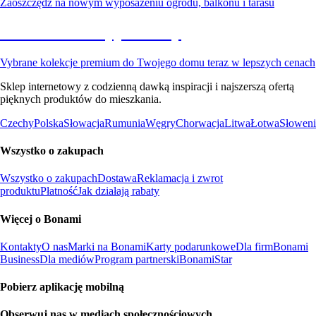
Zaoszczędź na nowym wyposażeniu ogrodu, balkonu i tarasu
Premium na wyprzedaży
Vybrane kolekcje premium do Twojego domu teraz w lepszych cenach
Sklep internetowy z codzienną dawką inspiracji i najszerszą ofertą
pięknych produktów do mieszkania.
Czechy
Polska
Słowacja
Rumunia
Węgry
Chorwacja
Litwa
Łotwa
Słoweni
Wszystko o zakupach
Wszystko o zakupach
Dostawa
Reklamacja i zwrot
produktu
Płatność
Jak działają rabaty
Więcej o Bonami
Kontakty
O nas
Marki na Bonami
Karty podarunkowe
Dla firm
Bonami
Business
Dla mediów
Program partnerski
BonamiStar
Pobierz aplikację mobilną
Obserwuj nas w mediach społecznościowych