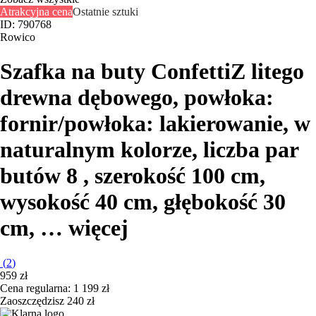
Atrakcyjna cena
Ostatnie sztuki
ID: 790768
Rowico
Szafka na buty Confetti
Z litego
drewna dębowego, powłoka:
fornir/powłoka: lakierowanie, w
naturalnym kolorze, liczba par
butów 8 , szerokość 100 cm,
wysokość 40 cm, głębokość 30
cm
, …
więcej
(
2
)
959 zł
Cena regularna: 1 199 zł
Zaoszczędzisz 240 zł