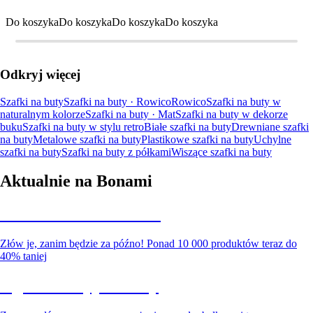
Do koszyka
Do koszyka
Do koszyka
Do koszyka
Odkryj więcej
Szafki na buty
Szafki na buty · Rowico
Rowico
Szafki na buty w
naturalnym kolorze
Szafki na buty · Mat
Szafki na buty w dekorze
buku
Szafki na buty w stylu retro
Białe szafki na buty
Drewniane szafki
na buty
Metalowe szafki na buty
Plastikowe szafki na buty
Uchylne
szafki na buty
Szafki na buty z półkami
Wiszące szafki na buty
Aktualnie na Bonami
Summer Sale do -40%
Złów je, zanim będzie za późno! Ponad 10 000 produktów teraz do
40% taniej
Ogród na wyprzedaży