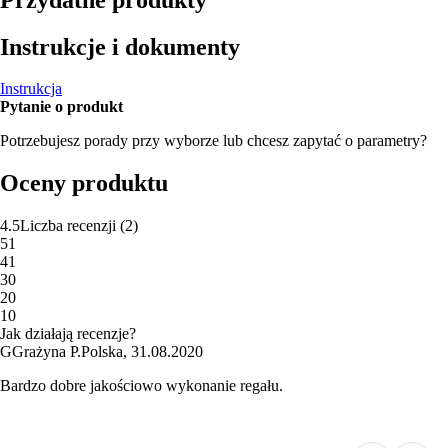
Instrukcje i dokumenty
Instrukcja
Pytanie o produkt
Potrzebujesz porady przy wyborze lub chcesz zapytać o parametry?
Oceny produktu
4.5
Liczba recenzji
(
2
)
5
1
4
1
3
0
2
0
1
0
Jak działają recenzje?
G
Grażyna P.
Polska
,
31.08.2020
Bardzo dobre jakościowo wykonanie regału.