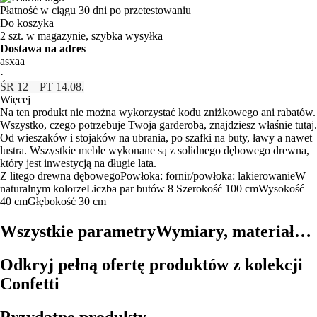
Płatność w ciągu 30 dni po przetestowaniu
Do koszyka
2 szt. w magazynie, szybka wysyłka
Dostawa na adres
asxaa
·
ŚR 12 – PT 14.08.
Więcej
Na ten produkt nie można wykorzystać kodu zniżkowego ani rabatów.
Wszystko, czego potrzebuje Twoja garderoba, znajdziesz właśnie tutaj.
Od wieszaków i stojaków na ubrania, po szafki na buty, ławy a nawet
lustra. Wszystkie meble wykonane są z solidnego dębowego drewna,
który jest inwestycją na długie lata.
Z litego drewna dębowego
Powłoka: fornir/powłoka: lakierowanie
W
naturalnym kolorze
Liczba par butów 8
Szerokość 100 cm
Wysokość
40 cm
Głębokość 30 cm
Wszystkie parametry
Wymiary, materiał…
Odkryj pełną ofertę produktów z kolekcji
Confetti
Przydatne produkty