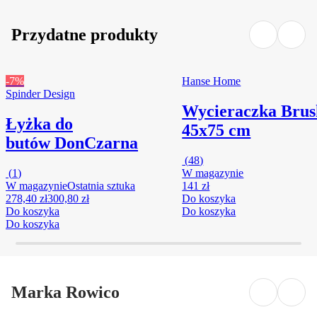
Przydatne produkty
-7%
Hanse Home
Spinder Design
Wycieraczka Brus
Łyżka do
45x75 cm
butów Don
Czarna
(
48
)
(
1
)
W magazynie
W magazynie
Ostatnia sztuka
141 zł
278,40 zł
300,80 zł
Do koszyka
Do koszyka
Do koszyka
Do koszyka
Marka Rowico