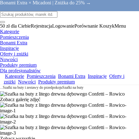
Bonami Extra × Micadoni |
Zniżka do 25% →
50 zł dla Ciebie
Rejestracja
Logowanie
Porównanie
Koszyk
Menu
Kategorie
Pomieszczenia
Bonami Extra
Inspiracje
Oferty i zniżki
Nowości
Produkty premium
Dla profesjonalistów
Kategorie
Pomieszczenia
Bonami Extra
Inspiracje
Oferty i
zniżki
Nowości
Produkty premium
...
Szafki na buty i zestawy do przedpokoju
Szafki na buty
Zobacz galerię zdjęć
Zobacz wszystkie