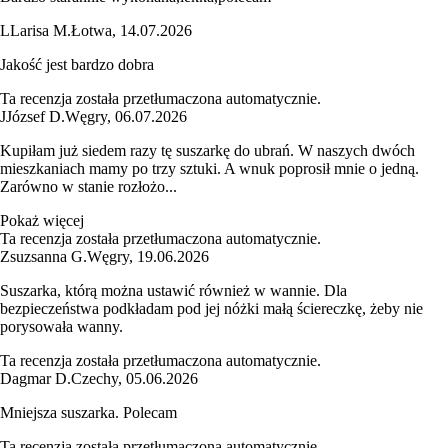
L
Larisa M.
Łotwa
,
14.07.2026
Jakość jest bardzo dobra
Ta recenzja została przetłumaczona automatycznie.
J
József D.
Węgry
,
06.07.2026
Kupiłam już siedem razy tę suszarkę do ubrań. W naszych dwóch
mieszkaniach mamy po trzy sztuki. A wnuk poprosił mnie o jedną.
Zarówno w stanie rozłożo...
Pokaż więcej
Ta recenzja została przetłumaczona automatycznie.
Zsuzsanna G.
Węgry
,
19.06.2026
Suszarka, którą można ustawić również w wannie. Dla
bezpieczeństwa podkładam pod jej nóżki małą ściereczkę, żeby nie
porysowała wanny.
Ta recenzja została przetłumaczona automatycznie.
Dagmar D.
Czechy
,
05.06.2026
Mniejsza suszarka. Polecam
Ta recenzja została przetłumaczona automatycznie.