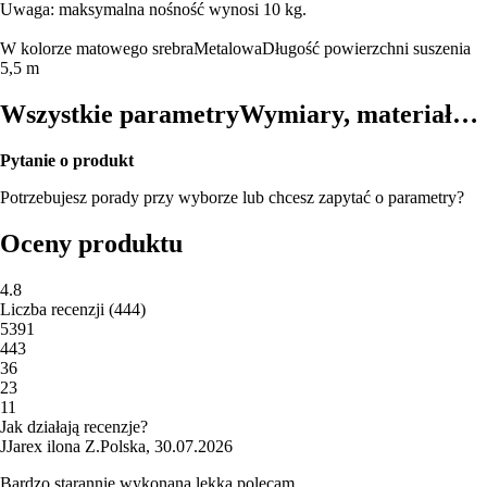
Uwaga: maksymalna nośność wynosi 10 kg.
W kolorze matowego srebra
Metalowa
Długość powierzchni suszenia
5,5 m
Wszystkie parametry
Wymiary, materiał…
Pytanie o produkt
Potrzebujesz porady przy wyborze lub chcesz zapytać o parametry?
Oceny produktu
4.8
Liczba recenzji
(
444
)
5
391
4
43
3
6
2
3
1
1
Jak działają recenzje?
J
Jarex ilona Z.
Polska
,
30.07.2026
Bardzo starannie wykonana,lekka,polecam