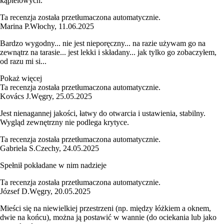
kąpielowych.
Ta recenzja została przetłumaczona automatycznie.
Marina P.
Włochy
,
11.06.2025
Bardzo wygodny... nie jest nieporęczny... na razie używam go na
zewnątrz na tarasie... jest lekki i składany... jak tylko go zobaczyłem,
od razu mi si...
Pokaż więcej
Ta recenzja została przetłumaczona automatycznie.
Kovács J.
Węgry
,
25.05.2025
Jest nienagannej jakości, łatwy do otwarcia i ustawienia, stabilny.
Wygląd zewnętrzny nie podlega krytyce.
Ta recenzja została przetłumaczona automatycznie.
Gabriela S.
Czechy
,
24.05.2025
Spełnił pokładane w nim nadzieje
Ta recenzja została przetłumaczona automatycznie.
József D.
Węgry
,
20.05.2025
Mieści się na niewielkiej przestrzeni (np. między łóżkiem a oknem,
dwie na końcu), można ją postawić w wannie (do ociekania lub jako