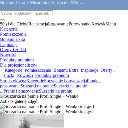
Bonami Extra × Micadoni |
Zniżka do 25% →
50 zł dla Ciebie
Rejestracja
Logowanie
Porównanie
Koszyk
Menu
Kategorie
Pomieszczenia
Bonami Extra
Inspiracje
Oferty i zniżki
Nowości
Produkty premium
Dla profesjonalistów
Kategorie
Pomieszczenia
Bonami Extra
Inspiracje
Oferty i
zniżki
Nowości
Produkty premium
Strona główna
Kategorie
Sprzątanie i organizacja
Pranie i
prasowanie
Suszarki na pranie
Suszarki na pranie
...
Pranie i prasowanie
Suszarki na pranie
Zobacz galerię zdjęć