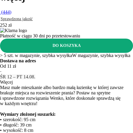
(
444
)
Sprawdzona jakość
252 zł
Płatność w ciągu 30 dni po przetestowaniu
DO KOSZYKA
> 5 szt. w magazynie, szybka wysyłka
W magazynie, szybka wysyłka
Dostawa na adres
Od 11 zł
·
ŚR 12 – PT 14.08.
Więcej
Masz małe mieszkanie albo bardzo małą łazienkę w której zawsze
brakuje miejsca na rozwieszenie prania? Postaw na sprytne
i sprawdzone rozwiązania Wenko, które doskonale sprawdzą się
w każdym wnętrzu!
Wymiary złożonej suszarki:
• szerokość: 95 cm
• długość: 39 cm
• wysokość: 8 cm