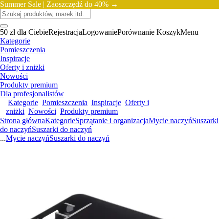
Summer Sale |
Zaoszczędź do 40% →
50 zł dla Ciebie
Rejestracja
Logowanie
Porównanie
Koszyk
Menu
Kategorie
Pomieszczenia
Inspiracje
Oferty i zniżki
Nowości
Produkty premium
Dla profesjonalistów
Kategorie
Pomieszczenia
Inspiracje
Oferty i
zniżki
Nowości
Produkty premium
Strona główna
Kategorie
Sprzątanie i organizacja
Mycie naczyń
Suszarki
do naczyń
Suszarki do naczyń
...
Mycie naczyń
Suszarki do naczyń