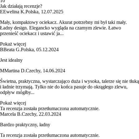
1
0
Jak działają recenzje?
E
Ewelina K.
Polska
,
12.07.2025
Mały, kompaktowy ociekacz. Akurat potrzebny mi był taki mały.
Ładny design. Elegancko wygląda na czarnym zlewie. Łatwo
przenieść ociekacz i ustawić ja...
Pokaż więcej
B
Beata G.
Polska
,
05.12.2024
Jest idealny
M
Martina D.
Czechy
,
14.06.2024
Świetna, praktyczna, wystarczająco duża i wysoka, talerze się nie tłuką
i ładnie trzymają. Tylko nie do końca pasuje do okrągłego zlewu,
odpływ mógłby...
Pokaż więcej
Ta recenzja została przetłumaczona automatycznie.
Marcela B.
Czechy
,
22.03.2024
Bardzo praktyczny, ładny
Ta recenzja została przetłumaczona automatycznie.