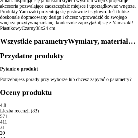
zmian. Inspirując się japońskim stylem wystroju wnętrz projektuje
akcesoria pozwalające zaoszczędzić miejsce i uporządkować wnętrze.
Produkty Yamazaki prezentują się gustownie i stylowo. Jeśli lubisz
doskonale dopracowany design i chcesz wprowadzić do swojego
wnętrza pozytywną zmianę, koniecznie zaprzyjaźnij się z Yamazaki!
Plastikowy
Czarny
38x24 cm
Wszystkie parametry
Wymiary, materiał…
Przydatne produkty
Pytanie o produkt
Potrzebujesz porady przy wyborze lub chcesz zapytać o parametry?
Oceny produktu
4.8
Liczba recenzji
(
83
)
5
71
4
11
3
1
2
0