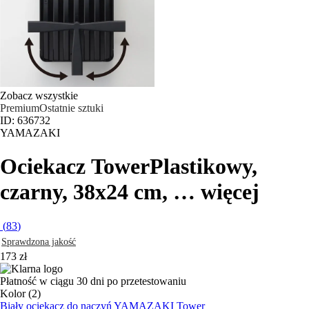
Zobacz wszystkie
Premium
Ostatnie sztuki
ID: 636732
YAMAZAKI
Ociekacz Tower
Plastikowy,
czarny, 38x24 cm
, …
więcej
(
83
)
Sprawdzona jakość
173 zł
Płatność w ciągu 30 dni po przetestowaniu
Kolor (2)
Biały ociekacz do naczyń YAMAZAKI Tower