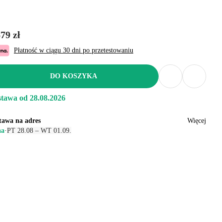
679 zł
Płatność w ciągu 30 dni po przetestowaniu
DO KOSZYKA
tawa od 28.08.2026
tawa na adres
Więcej
aa
·
PT 28.08 – WT 01.09.