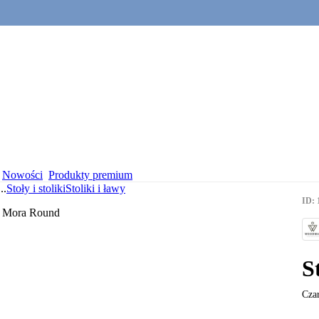
Nowości
Produkty premium
...
Stoły i stoliki
Stoliki i ławy
ID: 
S
Cza