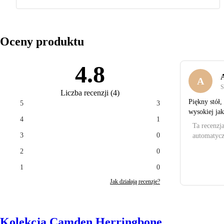
Oceny produktu
4.8
A
S
Liczba recenzji
(
4
)
Piękny stół,
5
3
wysokiej jak
4
1
Ta recenzj
3
0
automatycz
2
0
1
0
Jak działają recenzje?
Kolekcja Camden Herringbone