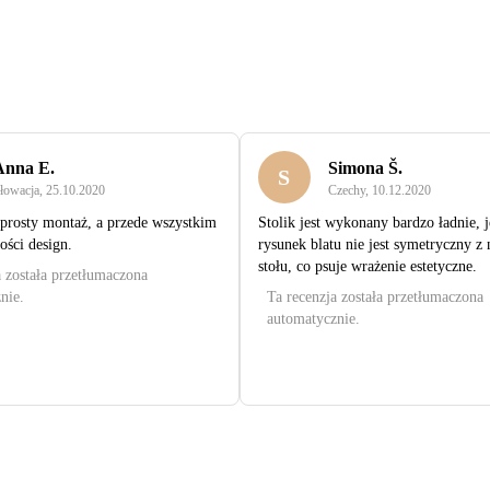
Anna E.
Simona Š.
S
łowacja
,
25.10.2020
Czechy
,
10.12.2020
 prosty montaż, a przede wszystkim
Stolik jest wykonany bardzo ładnie, 
ości design.
rysunek blatu nie jest symetryczny z
stołu, co psuje wrażenie estetyczne.
a została przetłumaczona
nie.
Ta recenzja została przetłumaczona
automatycznie.