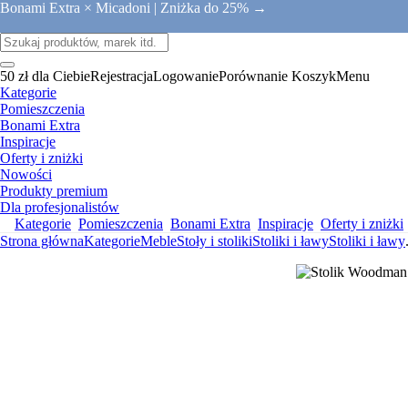
Bonami Extra × Micadoni |
Zniżka do 25% →
50 zł dla Ciebie
Rejestracja
Logowanie
Porównanie
Koszyk
Menu
Kategorie
Pomieszczenia
Bonami Extra
Inspiracje
Oferty i zniżki
Nowości
Produkty premium
Dla profesjonalistów
Kategorie
Pomieszczenia
Bonami Extra
Inspiracje
Oferty i zniżki
Strona główna
Kategorie
Meble
Stoły i stoliki
Stoliki i ławy
Stoliki i ławy