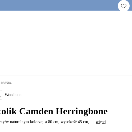
1058584
Woodman
tolik Camden Herringbone
rny/w naturalnym kolorze, ø 80 cm, wysokość 45 cm
, …
więcej