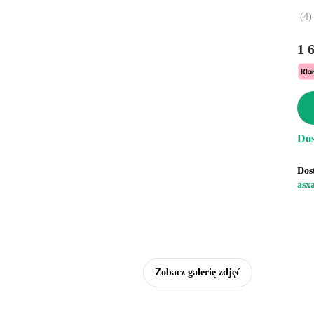
(
4
)
1 
Dos
Dos
asx
Zobacz galerię zdjęć