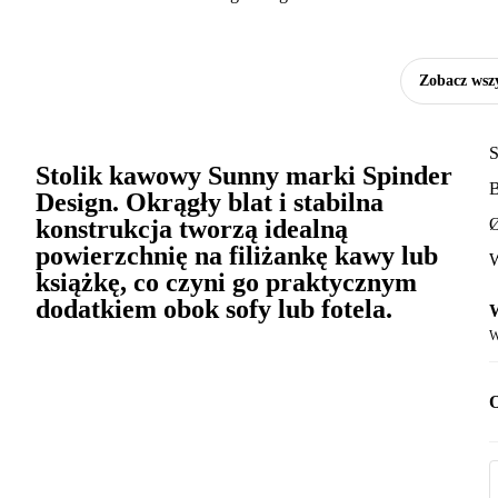
Zobacz wszy
S
Stolik kawowy Sunny marki Spinder
Design. Okrągły blat i stabilna
konstrukcja tworzą idealną
Ø
powierzchnię na filiżankę kawy lub
W
książkę, co czyni go praktycznym
dodatkiem obok sofy lub fotela.
W
W
O