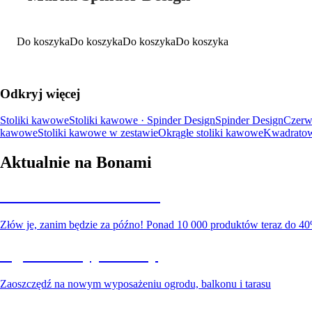
Do koszyka
Do koszyka
Do koszyka
Do koszyka
Odkryj więcej
Stoliki kawowe
Stoliki kawowe · Spinder Design
Spinder Design
Czerw
kawowe
Stoliki kawowe w zestawie
Okrągłe stoliki kawowe
Kwadratow
Aktualnie na Bonami
Summer Sale do -40%
Złów je, zanim będzie za późno! Ponad 10 000 produktów teraz do 40
Ogród na wyprzedaży
Zaoszczędź na nowym wyposażeniu ogrodu, balkonu i tarasu