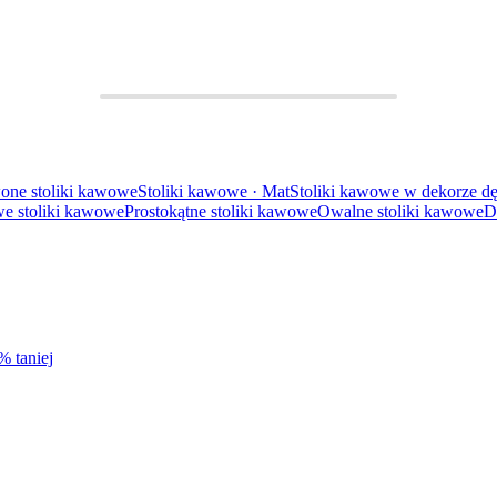
one stoliki kawowe
Stoliki kawowe · Mat
Stoliki kawowe w dekorze d
e stoliki kawowe
Prostokątne stoliki kawowe
Owalne stoliki kawowe
D
% taniej