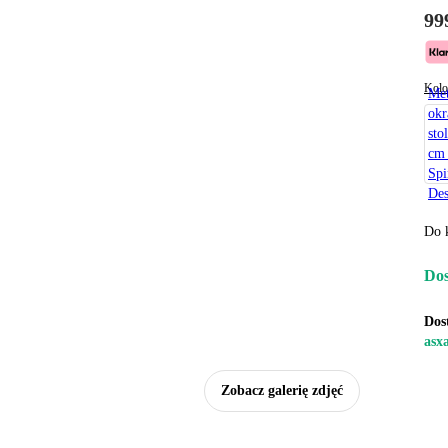
99
Kolo
Me
okr
sto
cm
Spi
Des
Do 
Dos
Dos
asx
Zobacz galerię zdjęć