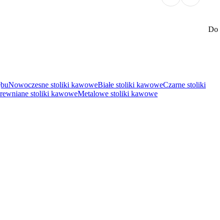
Do 
ębu
Nowoczesne stoliki kawowe
Białe stoliki kawowe
Czarne stoliki
rewniane stoliki kawowe
Metalowe stoliki kawowe