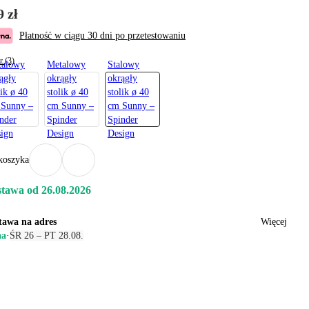
9 zł
Płatność w ciągu 30 dni po przetestowaniu
r (3)
talowy
Metalowy
Stalowy
ągły
okrągły
okrągły
lik ø 40
stolik ø 40
stolik ø 40
 Sunny –
cm Sunny –
cm Sunny –
nder
Spinder
Spinder
ign
Design
Design
koszyka
tawa od 26.08.2026
tawa na adres
Więcej
aa
·
ŚR 26 – PT 28.08.