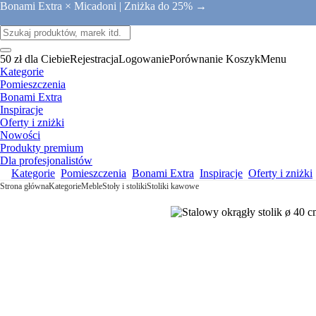
Bonami Extra × Micadoni |
Zniżka do 25% →
50 zł dla Ciebie
Rejestracja
Logowanie
Porównanie
Koszyk
Menu
Kategorie
Pomieszczenia
Bonami Extra
Inspiracje
Oferty i zniżki
Nowości
Produkty premium
Dla profesjonalistów
Kategorie
Pomieszczenia
Bonami Extra
Inspiracje
Oferty i zniżki
Strona główna
Kategorie
Meble
Stoły i stoliki
Stoliki kawowe