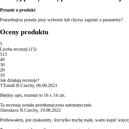
Pytanie o produkt
Potrzebujesz porady przy wyborze lub chcesz zapytać o parametry?
Oceny produktu
5
Liczba recenzji
(
15
)
5
15
4
0
3
0
2
0
1
0
Jak działają recenzje?
T
Tomáš B.
Czechy
,
06.09.2023
Błędny opis, rozmiar to 16 x 14 cm.
Ta recenzja została przetłumaczona automatycznie.
J
Jaroslava N.
Czechy
,
19.08.2022
Próbowałem, jest znakomity. Jest tylko trochę mały, warto kupić więce