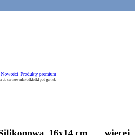
Nowości
Produkty premium
ria do serwowania
Podkładki pod garnek
Silikonowa, 16x14 cm
, …
więcej