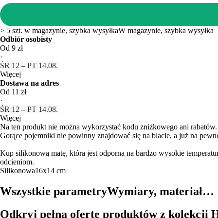
> 5 szt. w magazynie, szybka wysyłka
W magazynie, szybka wysyłka
Odbiór osobisty
Od 9 zł
·
ŚR 12 – PT 14.08.
Więcej
Dostawa na adres
Od 11 zł
·
ŚR 12 – PT 14.08.
Więcej
Na ten produkt nie można wykorzystać kodu zniżkowego ani rabatów.
Gorące pojemniki nie powinny znajdować się na blacie, a już na pewn
Kup silikonową matę, która jest odporna na bardzo wysokie temperatu
odcieniom.
Silikonowa
16x14 cm
Wszystkie parametry
Wymiary, materiał…
Odkryj pełną ofertę produktów z kolekcji