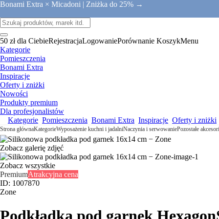
Bonami Extra × Micadoni |
Zniżka do 25% →
50 zł dla Ciebie
Rejestracja
Logowanie
Porównanie
Koszyk
Menu
Kategorie
Pomieszczenia
Bonami Extra
Inspiracje
Oferty i zniżki
Nowości
Produkty premium
Dla profesjonalistów
Kategorie
Pomieszczenia
Bonami Extra
Inspiracje
Oferty i zniżki
Strona główna
Kategorie
Wyposażenie kuchni i jadalni
Naczynia i serwowanie
Pozostałe akceso
Zobacz galerię zdjęć
Zobacz wszystkie
Premium
Atrakcyjna cena
ID: 1007870
Zone
Podkładka pod garnek Hexagon