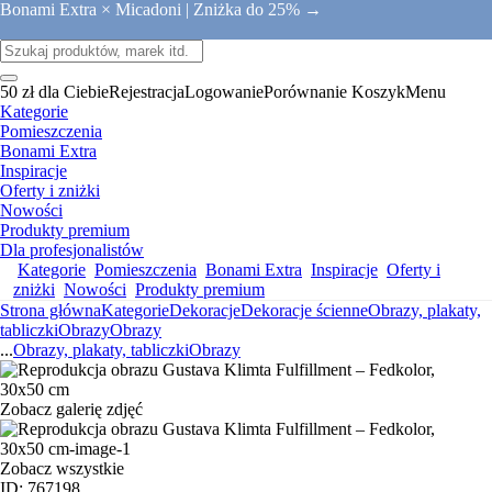
Bonami Extra × Micadoni |
Zniżka do 25% →
50 zł dla Ciebie
Rejestracja
Logowanie
Porównanie
Koszyk
Menu
Kategorie
Pomieszczenia
Bonami Extra
Inspiracje
Oferty i zniżki
Nowości
Produkty premium
Dla profesjonalistów
Kategorie
Pomieszczenia
Bonami Extra
Inspiracje
Oferty i
zniżki
Nowości
Produkty premium
Strona główna
Kategorie
Dekoracje
Dekoracje ścienne
Obrazy, plakaty,
tabliczki
Obrazy
Obrazy
...
Obrazy, plakaty, tabliczki
Obrazy
Zobacz galerię zdjęć
Zobacz wszystkie
ID: 767198