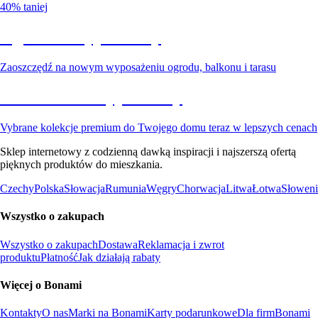
40% taniej
Ogród na wyprzedaży
Zaoszczędź na nowym wyposażeniu ogrodu, balkonu i tarasu
Premium na wyprzedaży
Vybrane kolekcje premium do Twojego domu teraz w lepszych cenach
Sklep internetowy z codzienną dawką inspiracji i najszerszą ofertą
pięknych produktów do mieszkania.
Czechy
Polska
Słowacja
Rumunia
Węgry
Chorwacja
Litwa
Łotwa
Słoweni
Wszystko o zakupach
Wszystko o zakupach
Dostawa
Reklamacja i zwrot
produktu
Płatność
Jak działają rabaty
Więcej o Bonami
Kontakty
O nas
Marki na Bonami
Karty podarunkowe
Dla firm
Bonami