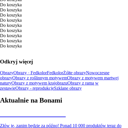
Do koszyka
Do koszyka
Do koszyka
Do koszyka
Do koszyka
Do koszyka
Do koszyka
Do koszyka
Do koszyka
Odkryj więcej
Obrazy
Obrazy · Fedkolor
Fedkolor
Żółte obrazy
Nowoczesne
obrazy
Obrazy z roślinnym motywem
Obrazy z motywem martwej
natury
Obrazy z motywem krajobrazu
Obrazy z ramą w
zestawie
Obrazy - reprodukcje
Szklane obrazy
Aktualnie na Bonami
Summer Sale do -40%
Złów je, zanim będzie za późno! Ponad 10 000 produktów teraz do