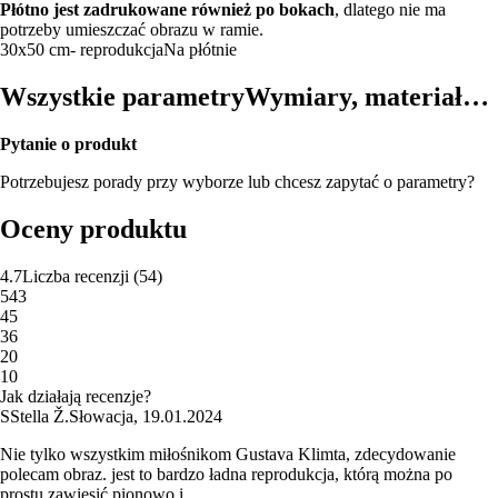
Płótno jest zadrukowane również po bokach
, dlatego nie ma
potrzeby umieszczać obrazu w ramie.
30x50 cm
- reprodukcja
Na płótnie
Wszystkie parametry
Wymiary, materiał…
Pytanie o produkt
Potrzebujesz porady przy wyborze lub chcesz zapytać o parametry?
Oceny produktu
4.7
Liczba recenzji
(
54
)
5
43
4
5
3
6
2
0
1
0
Jak działają recenzje?
S
Stella Ž.
Słowacja
,
19.01.2024
Nie tylko wszystkim miłośnikom Gustava Klimta, zdecydowanie
polecam obraz. jest to bardzo ładna reprodukcja, którą można po
prostu zawiesić pionowo i ...