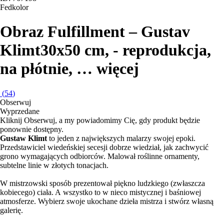
Fedkolor
Obraz Fulfillment – Gustav
Klimt
30x50 cm, - reprodukcja,
na płótnie
, …
więcej
(
54
)
Obserwuj
Wyprzedane
Kliknij Obserwuj, a my powiadomimy Cię, gdy produkt będzie
ponownie dostępny.
Gustaw Klimt
to jeden z największych malarzy swojej epoki.
Przedstawiciel wiedeńskiej secesji dobrze wiedział, jak zachwycić
grono wymagających odbiorców. Malował roślinne ornamenty,
subtelne linie w złotych tonacjach.
W mistrzowski sposób prezentował piękno ludzkiego (zwłaszcza
kobiecego) ciała. A wszystko to w nieco mistycznej i baśniowej
atmosferze. Wybierz swoje ukochane dzieła mistrza i stwórz własną
galerię.