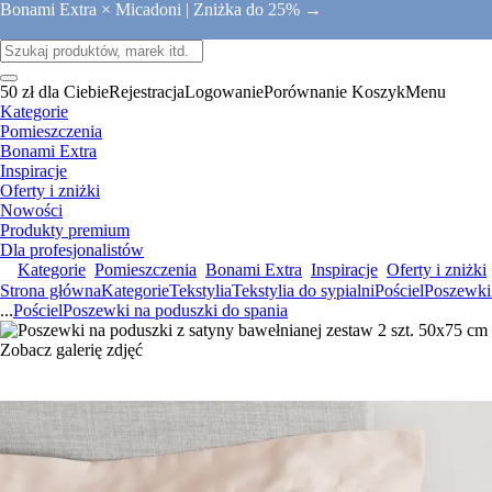
Bonami Extra × Micadoni |
Zniżka do 25% →
50 zł dla Ciebie
Rejestracja
Logowanie
Porównanie
Koszyk
Menu
Kategorie
Pomieszczenia
Bonami Extra
Inspiracje
Oferty i zniżki
Nowości
Produkty premium
Dla profesjonalistów
Kategorie
Pomieszczenia
Bonami Extra
Inspiracje
Oferty i zniżki
Strona główna
Kategorie
Tekstylia
Tekstylia do sypialni
Pościel
Poszewki 
...
Pościel
Poszewki na poduszki do spania
Zobacz galerię zdjęć