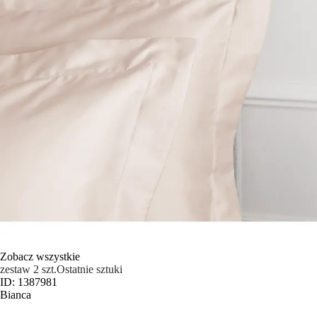
Zobacz wszystkie
zestaw 2 szt.
Ostatnie sztuki
ID: 1387981
Bianca