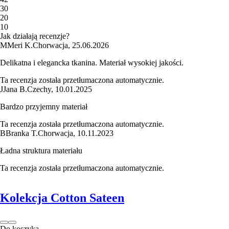
3
0
2
0
1
0
Jak działają recenzje?
M
Meri K.
Chorwacja
,
25.06.2026
Delikatna i elegancka tkanina. Materiał wysokiej jakości.
Ta recenzja została przetłumaczona automatycznie.
J
Jana B.
Czechy
,
10.01.2025
Bardzo przyjemny materiał
Ta recenzja została przetłumaczona automatycznie.
B
Branka T.
Chorwacja
,
10.11.2023
Ładna struktura materiału
Ta recenzja została przetłumaczona automatycznie.
Kolekcja Cotton Sateen
Do koszyka