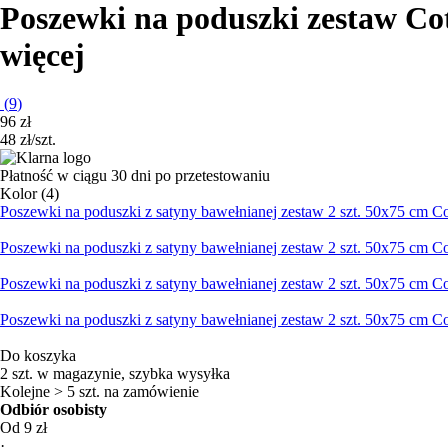
Poszewki na poduszki zestaw Co
więcej
(
9
)
96 zł
48 zł/szt.
Płatność w ciągu 30 dni po przetestowaniu
Kolor (4)
Poszewki na poduszki z satyny bawełnianej zestaw 2 szt. 50x75 cm Co
Poszewki na poduszki z satyny bawełnianej zestaw 2 szt. 50x75 cm Co
Poszewki na poduszki z satyny bawełnianej zestaw 2 szt. 50x75 cm Co
Poszewki na poduszki z satyny bawełnianej zestaw 2 szt. 50x75 cm Co
Do koszyka
2 szt. w magazynie, szybka wysyłka
Kolejne > 5 szt. na zamówienie
Odbiór osobisty
Od 9 zł
·