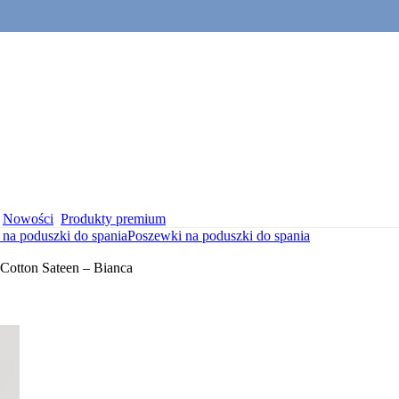
Nowości
Produkty premium
na poduszki do spania
Poszewki na poduszki do spania