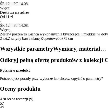
ŚR 12 – PT 14.08.
Więcej
Dostawa na adres
Od 11 zł
·
ŚR 12 – PT 14.08.
Więcej
Zestaw poszewek Bianca wykonanych z błyszczącej i miękkiej w doty
2 szt.
Z satyny bawełnianej
Kopertowe
50x75 cm
Wszystkie parametry
Wymiary, materiał…
Odkryj pełną ofertę produktów z kolekcji 
Pytanie o produkt
Potrzebujesz porady przy wyborze lub chcesz zapytać o parametry?
Oceny produktu
4.8
Liczba recenzji
(
9
)
5
7
4
2