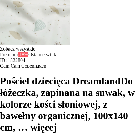
Zobacz wszystkie
Premium
-18%
Ostatnie sztuki
ID: 1822804
Cam Cam Copenhagen
Pościel dziecięca Dreamland
Do
łóżeczka, zapinana na suwak, w
kolorze kości słoniowej, z
bawełny organicznej, 100x140
cm
, …
więcej