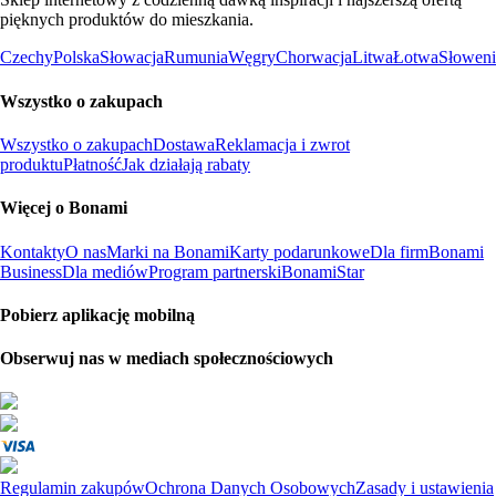
pięknych produktów do mieszkania.
Czechy
Polska
Słowacja
Rumunia
Węgry
Chorwacja
Litwa
Łotwa
Słoweni
Wszystko o zakupach
Wszystko o zakupach
Dostawa
Reklamacja i zwrot
produktu
Płatność
Jak działają rabaty
Więcej o Bonami
Kontakty
O nas
Marki na Bonami
Karty podarunkowe
Dla firm
Bonami
Business
Dla mediów
Program partnerski
BonamiStar
Pobierz aplikację mobilną
Obserwuj nas w mediach społecznościowych
Regulamin zakupów
Ochrona Danych Osobowych
Zasady i ustawienia