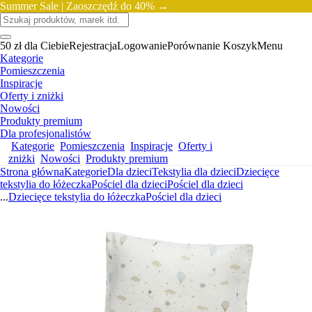
Summer Sale |
Zaoszczędź do 40% →
50 zł dla Ciebie
Rejestracja
Logowanie
Porównanie
Koszyk
Menu
Kategorie
Pomieszczenia
Inspiracje
Oferty i zniżki
Nowości
Produkty premium
Dla profesjonalistów
Kategorie
Pomieszczenia
Inspiracje
Oferty i
zniżki
Nowości
Produkty premium
Strona główna
Kategorie
Dla dzieci
Tekstylia dla dzieci
Dziecięce
tekstylia do łóżeczka
Pościel dla dzieci
Pościel dla dzieci
...
Dziecięce tekstylia do łóżeczka
Pościel dla dzieci