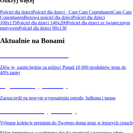
Odkryj więcej
Pościel dla dzieci
Pościel dla dzieci · Cam Cam Copenhagen
Cam Cam
Copenhagen
Beżowa pościel dla dzieci
Pościel dla dzieci
100x135
Pościel dla dzieci 140x200
Pościel dla dzieci ze świątecznym
motywem
Pościel dla dzieci 90x130
Aktualnie na Bonami
Summer Sale do -40%
Złów je, zanim będzie za późno! Ponad 10 000 produktów teraz do
40% taniej
Ogród na wyprzedaży
Zaoszczędź na nowym wyposażeniu ogrodu, balkonu i tarasu
Premium na wyprzedaży
Vybrane kolekcje premium do Twojego domu teraz w lepszych cenach
Sklep internetowy z codzienną dawką inspiracji i najszerszą ofertą