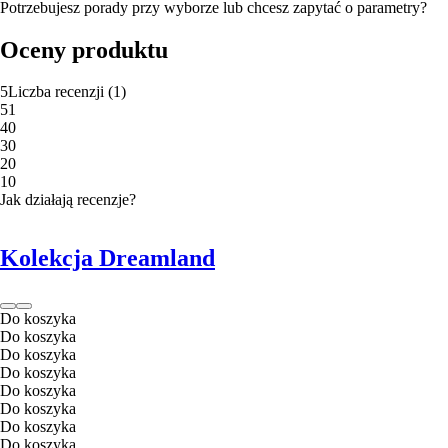
Potrzebujesz porady przy wyborze lub chcesz zapytać o parametry?
Oceny produktu
5
Liczba recenzji
(
1
)
5
1
4
0
3
0
2
0
1
0
Jak działają recenzje?
Kolekcja Dreamland
Do koszyka
Do koszyka
Do koszyka
Do koszyka
Do koszyka
Do koszyka
Do koszyka
Do koszyka