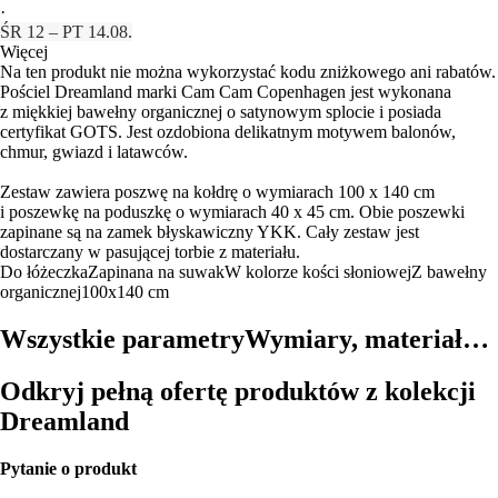
·
ŚR 12 – PT 14.08.
Więcej
Na ten produkt nie można wykorzystać kodu zniżkowego ani rabatów.
Pościel Dreamland marki Cam Cam Copenhagen jest wykonana
z miękkiej bawełny organicznej o satynowym splocie i posiada
certyfikat GOTS. Jest ozdobiona delikatnym motywem balonów,
chmur, gwiazd i latawców.
Zestaw zawiera poszwę na kołdrę o wymiarach 100 x 140 cm
i poszewkę na poduszkę o wymiarach 40 x 45 cm. Obie poszewki
zapinane są na zamek błyskawiczny YKK. Cały zestaw jest
dostarczany w pasującej torbie z materiału.
Do łóżeczka
Zapinana na suwak
W kolorze kości słoniowej
Z bawełny
organicznej
100x140 cm
Wszystkie parametry
Wymiary, materiał…
Odkryj pełną ofertę produktów z kolekcji
Dreamland
Pytanie o produkt