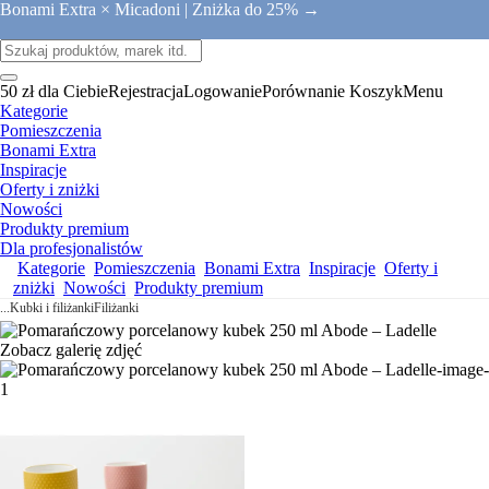
Bonami Extra × Micadoni |
Zniżka do 25% →
50 zł dla Ciebie
Rejestracja
Logowanie
Porównanie
Koszyk
Menu
Kategorie
Pomieszczenia
Bonami Extra
Inspiracje
Oferty i zniżki
Nowości
Produkty premium
Dla profesjonalistów
Kategorie
Pomieszczenia
Bonami Extra
Inspiracje
Oferty i
zniżki
Nowości
Produkty premium
...
Kubki i filiżanki
Filiżanki
Zobacz galerię zdjęć