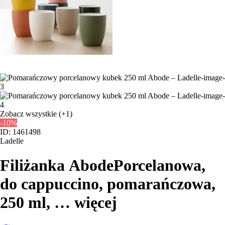
Zobacz wszystkie
(+1)
-10%
ID: 1461498
Ladelle
Filiżanka Abode
Porcelanowa,
do cappuccino, pomarańczowa,
250 ml
, …
więcej