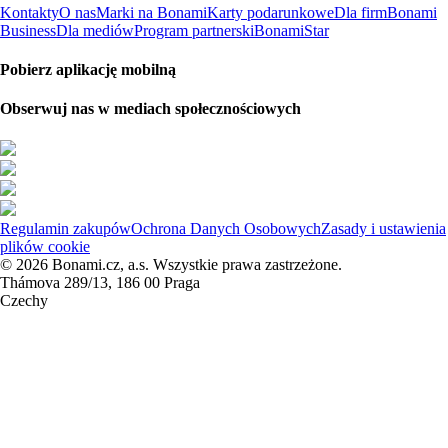
Kontakty
O nas
Marki na Bonami
Karty podarunkowe
Dla firm
Bonami
Business
Dla mediów
Program partnerski
BonamiStar
Pobierz aplikację mobilną
Obserwuj nas w mediach społecznościowych
Regulamin zakupów
Ochrona Danych Osobowych
Zasady i ustawienia
plików cookie
© 2026 Bonami.cz, a.s. Wszystkie prawa zastrzeżone.
Thámova 289/13, 186 00 Praga
Czechy