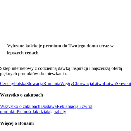
Premium na
wyprzedaży
Vybrane kolekcje premium do Twojego domu teraz w
lepszych cenach
Sklep internetowy z codzienną dawką inspiracji i najszerszą ofertą
pięknych produktów do mieszkania.
Czechy
Polska
Słowacja
Rumunia
Węgry
Chorwacja
Litwa
Łotwa
Słoweni
Wszystko o zakupach
Wszystko o zakupach
Dostawa
Reklamacja i zwrot
produktu
Płatność
Jak działają rabaty
Więcej o Bonami