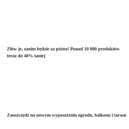
Summer Sale do
-40%
Złów je, zanim będzie za późno! Ponad 10 000 produktów
teraz do 40% taniej
Ogród na
wyprzedaży
Zaoszczędź na nowym wyposażeniu ogrodu, balkonu i tarasu