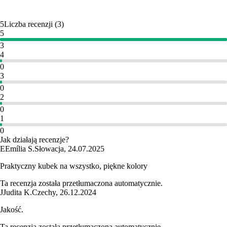
5
Liczba recenzji
(
3
)
5
3
4
0
3
0
2
0
1
0
Jak działają recenzje?
E
Emília S.
Słowacja
,
24.07.2025
Praktyczny kubek na wszystko, piękne kolory
Ta recenzja została przetłumaczona automatycznie.
J
Judita K.
Czechy
,
26.12.2024
Jakość.
Ta recenzja została przetłumaczona automatycznie.