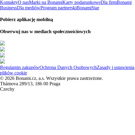
Kontakty
O nas
Marki na Bonami
Karty podarunkowe
Dla firm
Bonami
Business
Dla mediów
Program partnerski
BonamiStar
Pobierz aplikację mobilną
Obserwuj nas w mediach społecznościowych
Regulamin zakupów
Ochrona Danych Osobowych
Zasady i ustawienia
plików cookie
© 2026 Bonami.cz, a.s. Wszystkie prawa zastrzeżone.
Thámova 289/13, 186 00 Praga
Czechy