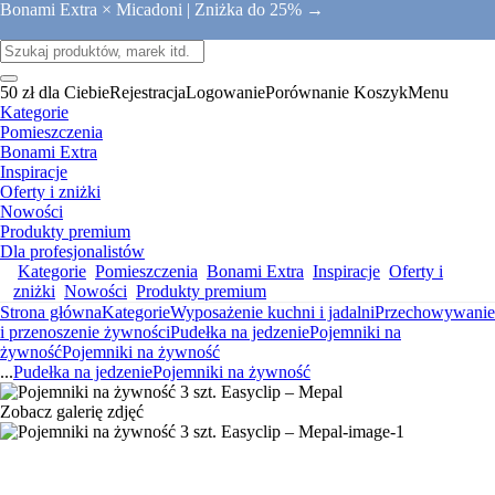
Bonami Extra × Micadoni |
Zniżka do 25% →
50 zł dla Ciebie
Rejestracja
Logowanie
Porównanie
Koszyk
Menu
Kategorie
Pomieszczenia
Bonami Extra
Inspiracje
Oferty i zniżki
Nowości
Produkty premium
Dla profesjonalistów
Kategorie
Pomieszczenia
Bonami Extra
Inspiracje
Oferty i
zniżki
Nowości
Produkty premium
Strona główna
Kategorie
Wyposażenie kuchni i jadalni
Przechowywanie
i przenoszenie żywności
Pudełka na jedzenie
Pojemniki na
żywność
Pojemniki na żywność
...
Pudełka na jedzenie
Pojemniki na żywność
Zobacz galerię zdjęć