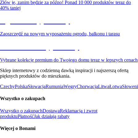
Złów je, zanim będzie za późno! Ponad 10 000 produktów teraz do
40% taniej
Ogród na wyprzedaży
Zaoszczędź na nowym wyposażeniu ogrodu, balkonu i tarasu
Premium na wyprzedaży
Vybrane kolekcje premium do Twojego domu teraz w lepszych cenach
Sklep internetowy z codzienną dawką inspiracji i najszerszą ofertą
pięknych produktów do mieszkania.
Czechy
Polska
Słowacja
Rumunia
Węgry
Chorwacja
Litwa
Łotwa
Słoweni
Wszystko o zakupach
Wszystko o zakupach
Dostawa
Reklamacja i zwrot
produktu
Płatność
Jak działają rabaty
Więcej o Bonami