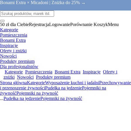
Bonami Extra × Micadoni |
Zniżka do 25% →
50 zł dla Ciebie
Rejestracja
Logowanie
Porównanie
Koszyk
Menu
Kategorie
Pomieszczenia
Bonami Extra
Inspiracje
Oferty i zniżki
Nowości
Produkty premium
Dla profesjonalistów
Kategorie
Pomieszczenia
Bonami Extra
Inspiracje
Oferty i
zniżki
Nowości
Produkty premium
Strona główna
Kategorie
Wyposażenie kuchni i jadalni
Przechowywanie
i przenoszenie żywności
Pudełka na jedzenie
Pojemniki na
żywność
Pojemniki na żywność
...
Pudełka na jedzenie
Pojemniki na żywność