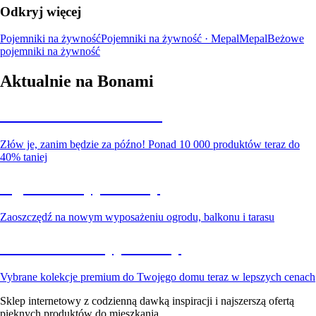
Odkryj więcej
Pojemniki na żywność
Pojemniki na żywność · Mepal
Mepal
Beżowe
pojemniki na żywność
Aktualnie na Bonami
Summer Sale do -40%
Złów je, zanim będzie za późno! Ponad 10 000 produktów teraz do
40% taniej
Ogród na wyprzedaży
Zaoszczędź na nowym wyposażeniu ogrodu, balkonu i tarasu
Premium na wyprzedaży
Vybrane kolekcje premium do Twojego domu teraz w lepszych cenach
Sklep internetowy z codzienną dawką inspiracji i najszerszą ofertą
pięknych produktów do mieszkania.