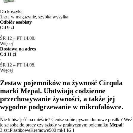
Do koszyka
1 szt. w magazynie, szybka wysyłka
Odbiór osobisty
Od 9 zł
·
ŚR 12 – PT 14.08.
Więcej
Dostawa na adres
Od 11 zł
·
ŚR 12 – PT 14.08.
Więcej
Zestaw pojemników na żywność Cirqula
marki Mepal. Ułatwiają codzienne
przechowywanie żywności, a także jej
wygodne podgrzewanie w mikrofalówce.
Nie lubisz jeść na mieście? Cenisz sobie pyszne domowe posiłki? Weź
je ze sobą do pracy czy szkoły w praktycznym pojemniku
Mepal
!
3 szt.
Plastikowe
Kremowe
500 ml/1 l/2 l