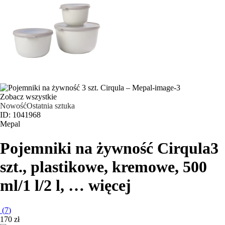
Zobacz wszystkie
Nowość
Ostatnia sztuka
ID: 1041968
Mepal
Pojemniki na żywność Cirqula
3
szt., plastikowe, kremowe, 500
ml/1 l/2 l
, …
więcej
(
7
)
170 zł