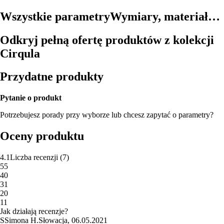
Wszystkie parametry
Wymiary, materiał…
Odkryj pełną ofertę produktów z kolekcji
Cirqula
Przydatne produkty
Pytanie o produkt
Potrzebujesz porady przy wyborze lub chcesz zapytać o parametry?
Oceny produktu
4.1
Liczba recenzji
(
7
)
5
5
4
0
3
1
2
0
1
1
Jak działają recenzje?
S
Simona H.
Słowacja
,
06.05.2021