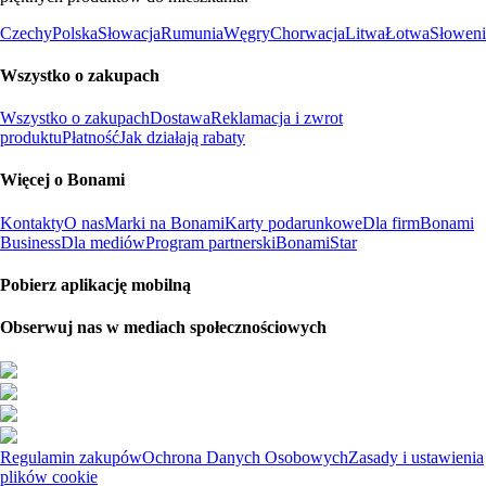
Czechy
Polska
Słowacja
Rumunia
Węgry
Chorwacja
Litwa
Łotwa
Słoweni
Wszystko o zakupach
Wszystko o zakupach
Dostawa
Reklamacja i zwrot
produktu
Płatność
Jak działają rabaty
Więcej o Bonami
Kontakty
O nas
Marki na Bonami
Karty podarunkowe
Dla firm
Bonami
Business
Dla mediów
Program partnerski
BonamiStar
Pobierz aplikację mobilną
Obserwuj nas w mediach społecznościowych
Regulamin zakupów
Ochrona Danych Osobowych
Zasady i ustawienia
plików cookie