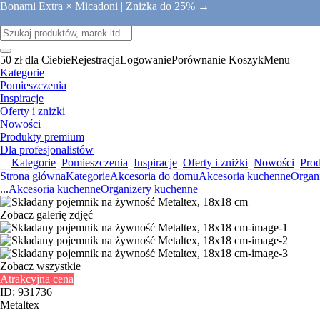
Bonami Extra × Micadoni |
Zniżka do 25% →
50 zł dla Ciebie
Rejestracja
Logowanie
Porównanie
Koszyk
Menu
Kategorie
Pomieszczenia
Inspiracje
Oferty i zniżki
Nowości
Produkty premium
Dla profesjonalistów
Kategorie
Pomieszczenia
Inspiracje
Oferty i zniżki
Nowości
Pro
Strona główna
Kategorie
Akcesoria do domu
Akcesoria kuchenne
Organ
...
Akcesoria kuchenne
Organizery kuchenne
Zobacz galerię zdjęć
Zobacz wszystkie
Atrakcyjna cena
ID: 931736
Metaltex