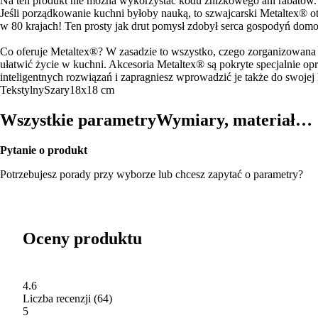
Na ten produkt nie można wykorzystać kodu zniżkowego ani rabatów.
Jeśli porządkowanie kuchni byłoby nauką, to szwajcarski Metaltex® o
w 80 krajach! Ten prosty jak drut pomysł zdobył serca gospodyń domo
Co oferuje Metaltex®? W zasadzie to wszystko, czego zorganizowana 
ułatwić życie w kuchni. Akcesoria Metaltex® są pokryte specjalnie opr
inteligentnych rozwiązań i zapragniesz wprowadzić je także do swojej
Tekstylny
Szary
18x18 cm
Wszystkie parametry
Wymiary, materiał…
Pytanie o produkt
Potrzebujesz porady przy wyborze lub chcesz zapytać o parametry?
Oceny produktu
4.6
Liczba recenzji
(
64
)
5