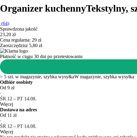
Organizer kuchenny
Tekstylny, s
(
64
)
Sprawdzona jakość
23,20 zł
Cena regularna: 29 zł
Zaoszczędzisz 5,80 zł
Płatność w ciągu 30 dni po przetestowaniu
> 5 szt. w magazynie, szybka wysyłka
W magazynie, szybka wysyłka
Odbiór osobisty
Od 9 zł
·
ŚR 12 – PT 14.08.
Więcej
Dostawa na adres
Od 11 zł
·
ŚR 12 – PT 14.08.
Więcej