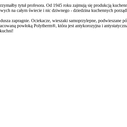
trzymałby tytuł profesora. Od 1945 roku zajmują się produkcją kuchen
wych na całym świecie i nic dziwnego - dziedzina kuchennych porządk
dusza zapragnie. Ociekacze, wieszaki samoprzylepne, podwieszane pół
acowaną powłoką Polytherm®, która jest antykorozyjna i antystatyczna.
 kuchni!