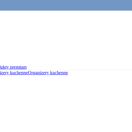
dukty premium
izery kuchenne
Organizery kuchenne