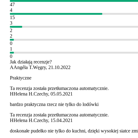
47
4
15
3
2
2
0
1
0
Jak działają recenzje?
A
Angéla T.
Węgry
,
21.10.2022
Praktyczne
Ta recenzja została przetłumaczona automatycznie.
H
Helena H.
Czechy
,
05.05.2021
bardzo praktyczna rzecz nie tylko do lodówki
Ta recenzja została przetłumaczona automatycznie.
H
Helena H.
Czechy
,
15.04.2021
doskonałe pudełko nie tylko do kuchni, dzięki wysokiej siatce zm