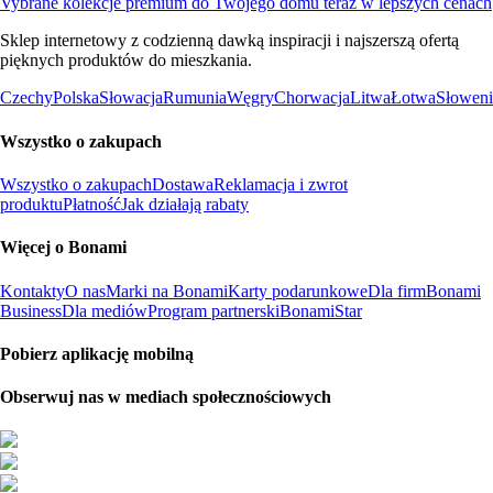
Vybrane kolekcje premium do Twojego domu teraz w lepszych cenach
Sklep internetowy z codzienną dawką inspiracji i najszerszą ofertą
pięknych produktów do mieszkania.
Czechy
Polska
Słowacja
Rumunia
Węgry
Chorwacja
Litwa
Łotwa
Słoweni
Wszystko o zakupach
Wszystko o zakupach
Dostawa
Reklamacja i zwrot
produktu
Płatność
Jak działają rabaty
Więcej o Bonami
Kontakty
O nas
Marki na Bonami
Karty podarunkowe
Dla firm
Bonami
Business
Dla mediów
Program partnerski
BonamiStar
Pobierz aplikację mobilną
Obserwuj nas w mediach społecznościowych