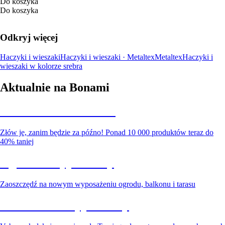
Do koszyka
Do koszyka
Odkryj więcej
Haczyki i wieszaki
Haczyki i wieszaki · Metaltex
Metaltex
Haczyki i
wieszaki w kolorze srebra
Aktualnie na Bonami
Summer Sale do -40%
Złów je, zanim będzie za późno! Ponad 10 000 produktów teraz do
40% taniej
Ogród na wyprzedaży
Zaoszczędź na nowym wyposażeniu ogrodu, balkonu i tarasu
Premium na wyprzedaży