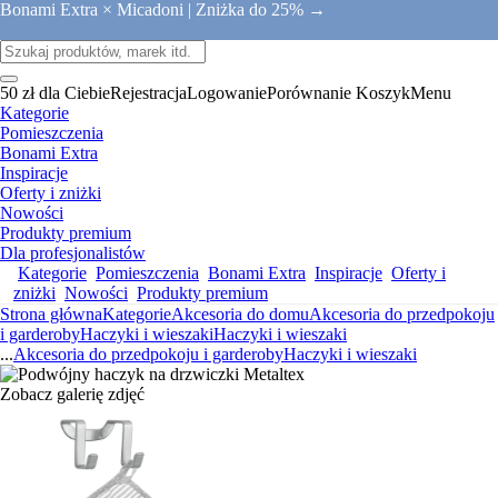
Bonami Extra × Micadoni |
Zniżka do 25% →
50 zł dla Ciebie
Rejestracja
Logowanie
Porównanie
Koszyk
Menu
Kategorie
Pomieszczenia
Bonami Extra
Inspiracje
Oferty i zniżki
Nowości
Produkty premium
Dla profesjonalistów
Kategorie
Pomieszczenia
Bonami Extra
Inspiracje
Oferty i
zniżki
Nowości
Produkty premium
Strona główna
Kategorie
Akcesoria do domu
Akcesoria do przedpokoju
i garderoby
Haczyki i wieszaki
Haczyki i wieszaki
...
Akcesoria do przedpokoju i garderoby
Haczyki i wieszaki
Zobacz galerię zdjęć