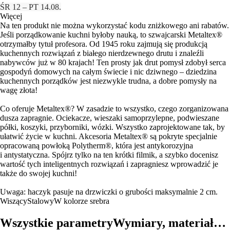
ŚR 12 – PT 14.08.
Więcej
Na ten produkt nie można wykorzystać kodu zniżkowego ani rabatów.
Jeśli porządkowanie kuchni byłoby nauką, to szwajcarski Metaltex®
otrzymałby tytuł profesora. Od 1945 roku zajmują się produkcją
kuchennych rozwiązań z białego nierdzewnego drutu i znaleźli
nabywców już w 80 krajach! Ten prosty jak drut pomysł zdobył serca
gospodyń domowych na całym świecie i nic dziwnego – dziedzina
kuchennych porządków jest niezwykle trudna, a dobre pomysły na
wagę złota!
Co oferuje Metaltex®? W zasadzie to wszystko, czego zorganizowana
dusza zapragnie. Ociekacze, wieszaki samoprzylepne, podwieszane
półki, koszyki, przyborniki, wózki. Wszystko zaprojektowane tak, by
ułatwić życie w kuchni. Akcesoria Metaltex® są pokryte specjalnie
opracowaną powłoką Polytherm®, która jest antykorozyjna
i antystatyczna. Spójrz tylko na ten krótki filmik, a szybko docenisz
wartość tych inteligentnych rozwiązań i zapragniesz wprowadzić je
także do swojej kuchni!
Uwaga: haczyk pasuje na drzwiczki o grubości maksymalnie 2 cm.
Wiszący
Stalowy
W kolorze srebra
Wszystkie parametry
Wymiary, materiał…