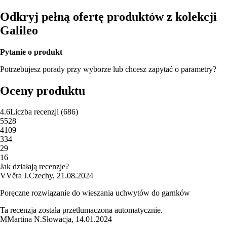
Odkryj pełną ofertę produktów z kolekcji
Galileo
Pytanie o produkt
Potrzebujesz porady przy wyborze lub chcesz zapytać o parametry?
Oceny produktu
4.6
Liczba recenzji
(
686
)
5
528
4
109
3
34
2
9
1
6
Jak działają recenzje?
V
Věra J.
Czechy
,
21.08.2024
Poręczne rozwiązanie do wieszania uchwytów do garnków
Ta recenzja została przetłumaczona automatycznie.
M
Martina N.
Słowacja
,
14.01.2024