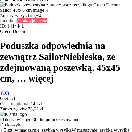
Zobacz wszystkie
(+4)
Premium
Atrakcyjna cena
ID: 1414441
Green Decore
Poduszka odpowiednia na
zewnątrz Sailor
Niebieska, ze
zdejmowaną poszewką, 45x45
cm
, …
więcej
(
10
)
66,98 zł
Cena regularna: 145 zł
Zaoszczędzisz 78,02 zł
Płatność w ciągu 30 dni po przetestowaniu
Do koszyka
> 5 szt. w magazynie, szybka wysyłka
W magazynie, szybka wysyłka