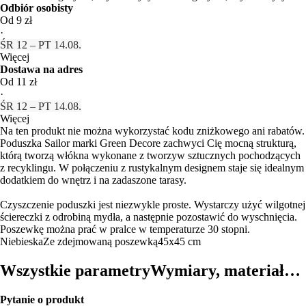
Odbiór osobisty
Od 9 zł
·
ŚR 12 – PT 14.08.
Więcej
Dostawa na adres
Od 11 zł
·
ŚR 12 – PT 14.08.
Więcej
Na ten produkt nie można wykorzystać kodu zniżkowego ani rabatów.
Poduszka Sailor marki Green Decore zachwyci Cię mocną strukturą,
którą tworzą włókna wykonane z tworzyw sztucznych pochodzących
z recyklingu. W połączeniu z rustykalnym designem staje się idealnym
dodatkiem do wnętrz i na zadaszone tarasy.
Czyszczenie poduszki jest niezwykle proste. Wystarczy użyć wilgotnej
ściereczki z odrobiną mydła, a następnie pozostawić do wyschnięcia.
Poszewkę można prać w pralce w temperaturze 30 stopni.
Niebieska
Ze zdejmowaną poszewką
45x45 cm
Wszystkie parametry
Wymiary, materiał…
Pytanie o produkt