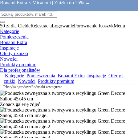
Bonami Extra × Micadoni |
Zniżka do 25% →
50 zł dla Ciebie
Rejestracja
Logowanie
Porównanie
Koszyk
Menu
Kategorie
Pomieszczenia
Bonami Extra
Inspiracje
Oferty i zniżki
Nowości
Produkty premium
Dla profesjonalistów
Kategorie
Pomieszczenia
Bonami Extra
Inspiracje
Oferty i
zniżki
Nowości
Produkty premium
...
Tekstylia ogrodowe
Poduszki zewnętrzne
Zobacz galerię zdjęć