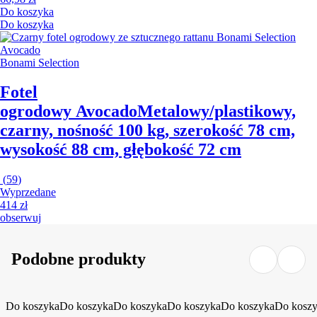
Do koszyka
Do koszyka
Bonami Selection
Fotel
ogrodowy Avocado
Metalowy/plastikowy,
czarny, nośność 100 kg, szerokość 78 cm,
wysokość 88 cm, głębokość 72 cm
(
59
)
Wyprzedane
414 zł
obserwuj
Podobne produkty
Do koszyka
Do koszyka
Do koszyka
Do koszyka
Do koszyka
Do kosz