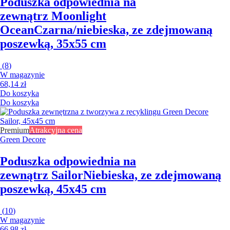
Poduszka odpowiednia na
zewnątrz Moonlight
Ocean
Czarna/niebieska, ze zdejmowaną
poszewką, 35x55 cm
(
8
)
W magazynie
68,14 zł
Do koszyka
Do koszyka
Premium
Atrakcyjna cena
Green Decore
Poduszka odpowiednia na
zewnątrz Sailor
Niebieska, ze zdejmowaną
poszewką, 45x45 cm
(
10
)
W magazynie
66,98 zł