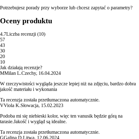
Potrzebujesz porady przy wyborze lub chcesz zapytać o parametry?
Oceny produktu
4.7
Liczba recenzji
(
10
)
5
7
4
3
3
0
2
0
1
0
Jak działają recenzje?
M
Milan L.
Czechy
,
16.04.2024
W rzeczywistości wygląda jeszcze lepiej niż na zdjęciu, bardzo dobra
jakość materiału i wykonania
Ta recenzja została przetłumaczona automatycznie.
V
Viola K.
Słowacja
,
15.02.2023
Podoba mi się niebieski kolor, więc ten vanusik będzie górą na
tarasie.Jakość i wygląd są idealne.
Ta recenzja została przetłumaczona automatycznie.
G
Galina D.
Litwa
,
12.06.2024