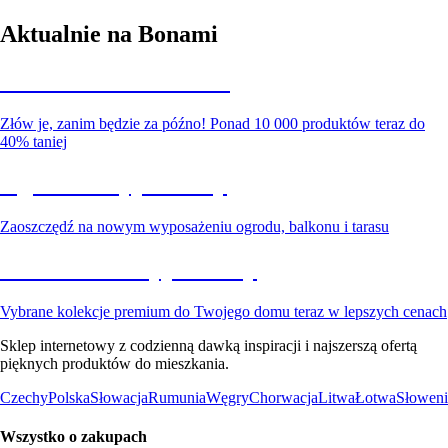
Aktualnie na Bonami
Summer Sale do -40%
Złów je, zanim będzie za późno! Ponad 10 000 produktów teraz do
40% taniej
Ogród na wyprzedaży
Zaoszczędź na nowym wyposażeniu ogrodu, balkonu i tarasu
Premium na wyprzedaży
Vybrane kolekcje premium do Twojego domu teraz w lepszych cenach
Sklep internetowy z codzienną dawką inspiracji i najszerszą ofertą
pięknych produktów do mieszkania.
Czechy
Polska
Słowacja
Rumunia
Węgry
Chorwacja
Litwa
Łotwa
Słoweni
Wszystko o zakupach