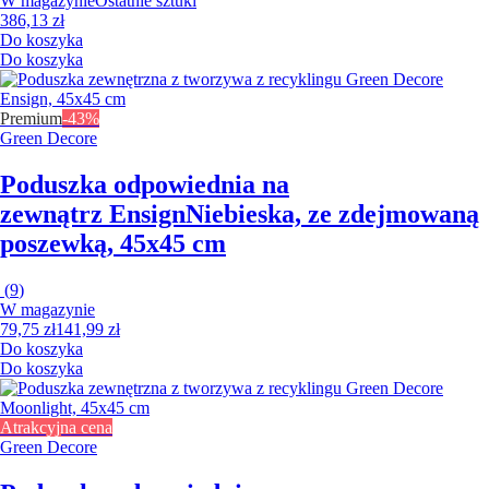
W magazynie
Ostatnie sztuki
386,13 zł
Do koszyka
Do koszyka
Premium
-43%
Green Decore
Poduszka odpowiednia na
zewnątrz Ensign
Niebieska, ze zdejmowaną
poszewką, 45x45 cm
(
9
)
W magazynie
79,75 zł
141,99 zł
Do koszyka
Do koszyka
Atrakcyjna cena
Green Decore