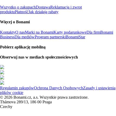
Wszystko o zakupach
Dostawa
Reklamacja i zwrot
produktu
Płatność
Jak działają rabaty
Więcej o Bonami
Kontakty
O nas
Marki na Bonami
Karty podarunkowe
Dla firm
Bonami
Business
Dla mediów
Program partnerski
BonamiStar
Pobierz aplikację mobilną
Obserwuj nas w mediach społecznościowych
Regulamin zakupów
Ochrona Danych Osobowych
Zasady i ustawienia
plików cookie
© 2026 Bonami.cz, a.s. Wszystkie prawa zastrzeżone.
Thámova 289/13, 186 00 Praga
Czechy