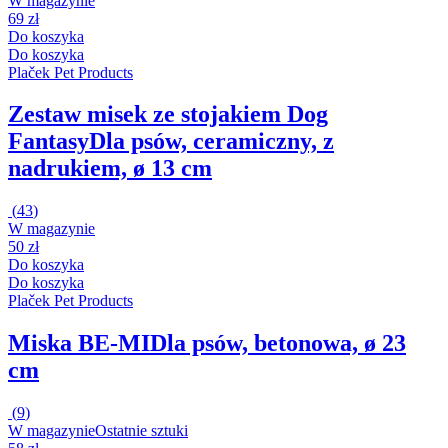
W magazynie
69 zł
Do koszyka
Do koszyka
Plaček Pet Products
Zestaw misek ze stojakiem Dog
Fantasy
Dla psów, ceramiczny, z
nadrukiem, ø 13 cm
(
43
)
W magazynie
50 zł
Do koszyka
Do koszyka
Plaček Pet Products
Miska BE-MI
Dla psów, betonowa, ø 23
cm
(
9
)
W magazynie
Ostatnie sztuki