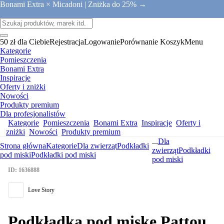
Bonami Extra × Micadoni |
Zniżka do 25% →
50 zł dla Ciebie
Rejestracja
Logowanie
Porównanie
Koszyk
Menu
Kategorie
Pomieszczenia
Bonami Extra
Inspiracje
Oferty i zniżki
Nowości
Produkty premium
Dla profesjonalistów
Kategorie
Pomieszczenia
Bonami Extra
Inspiracje
Oferty i
zniżki
Nowości
Produkty premium
...
Dla
Strona główna
Kategorie
Dla zwierząt
Podkładki
zwierząt
Podkładki
pod miski
Podkładki pod miski
pod miski
ID: 1636888
Love Story
Podkładka pod miskę Pattou