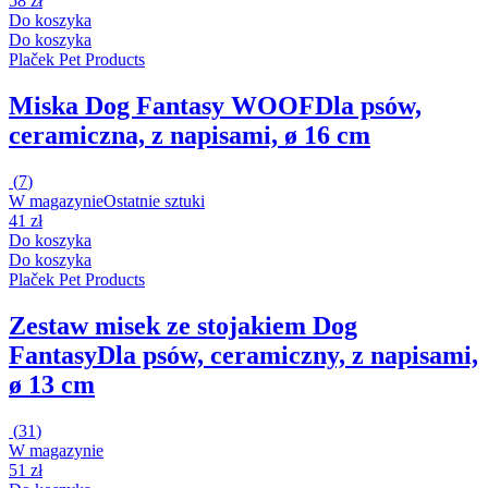
58 zł
Do koszyka
Do koszyka
Plaček Pet Products
Miska Dog Fantasy WOOF
Dla psów,
ceramiczna, z napisami, ø 16 cm
(
7
)
W magazynie
Ostatnie sztuki
41 zł
Do koszyka
Do koszyka
Plaček Pet Products
Zestaw misek ze stojakiem Dog
Fantasy
Dla psów, ceramiczny, z napisami,
ø 13 cm
(
31
)
W magazynie
51 zł