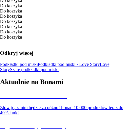
Do koszyka
Do koszyka
Do koszyka
Do koszyka
Do koszyka
Do koszyka
Do koszyka
Do koszyka
Odkryj więcej
Podkładki pod miski
Podkładki pod miski · Love Story
Love
Story
Szare podkładki pod miski
Aktualnie na Bonami
Summer Sale do -40%
Złów je, zanim będzie za późno! Ponad 10 000 produktów teraz do
40% taniej
Ogród na wyprzedaży