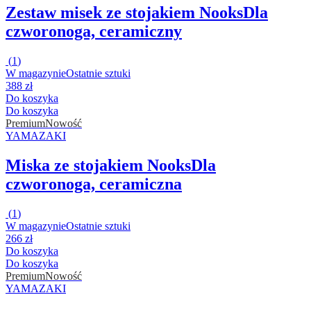
Zestaw misek ze stojakiem Nooks
Dla
czworonoga, ceramiczny
(
1
)
W magazynie
Ostatnie sztuki
388 zł
Do koszyka
Do koszyka
Premium
Nowość
YAMAZAKI
Miska ze stojakiem Nooks
Dla
czworonoga, ceramiczna
(
1
)
W magazynie
Ostatnie sztuki
266 zł
Do koszyka
Do koszyka
Premium
Nowość
YAMAZAKI