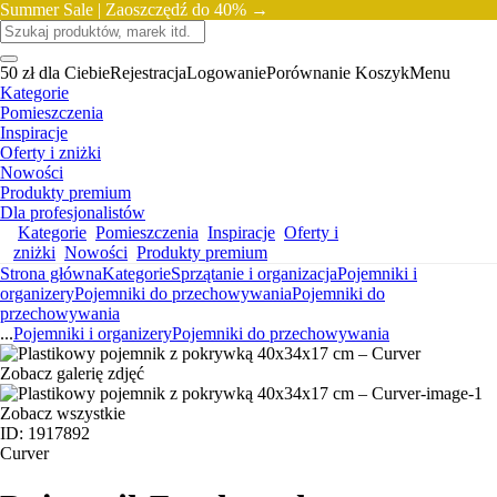
Summer Sale |
Zaoszczędź do 40% →
50 zł dla Ciebie
Rejestracja
Logowanie
Porównanie
Koszyk
Menu
Kategorie
Pomieszczenia
Inspiracje
Oferty i zniżki
Nowości
Produkty premium
Dla profesjonalistów
Kategorie
Pomieszczenia
Inspiracje
Oferty i
zniżki
Nowości
Produkty premium
Strona główna
Kategorie
Sprzątanie i organizacja
Pojemniki i
organizery
Pojemniki do przechowywania
Pojemniki do
przechowywania
...
Pojemniki i organizery
Pojemniki do przechowywania
Zobacz galerię zdjęć
Zobacz wszystkie
ID: 1917892
Curver