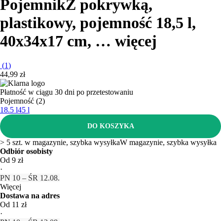
Pojemnik
Z pokrywką,
plastikowy, pojemność 18,5 l,
40x34x17 cm
, …
więcej
(
1
)
44,99 zł
Płatność w ciągu 30 dni po przetestowaniu
Pojemność (2)
18.5 l
45 l
DO KOSZYKA
> 5 szt. w magazynie, szybka wysyłka
W magazynie, szybka wysyłka
Odbiór osobisty
Od 9 zł
·
PN 10 – ŚR 12.08.
Więcej
Dostawa na adres
Od 11 zł
·