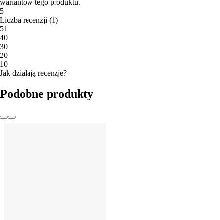
wariantów tego produktu.
5
Liczba recenzji
(
1
)
5
1
4
0
3
0
2
0
1
0
Jak działają recenzje?
Podobne produkty