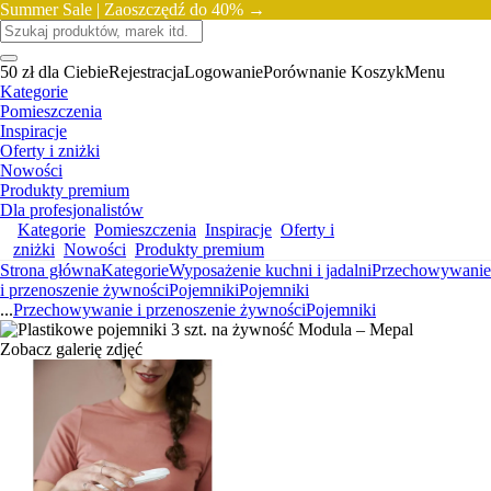
Summer Sale |
Zaoszczędź do 40% →
50 zł dla Ciebie
Rejestracja
Logowanie
Porównanie
Koszyk
Menu
Kategorie
Pomieszczenia
Inspiracje
Oferty i zniżki
Nowości
Produkty premium
Dla profesjonalistów
Kategorie
Pomieszczenia
Inspiracje
Oferty i
zniżki
Nowości
Produkty premium
Strona główna
Kategorie
Wyposażenie kuchni i jadalni
Przechowywanie
i przenoszenie żywności
Pojemniki
Pojemniki
...
Przechowywanie i przenoszenie żywności
Pojemniki
Zobacz galerię zdjęć