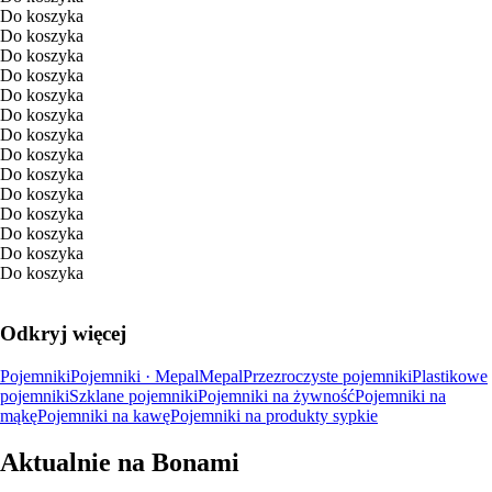
Do koszyka
Do koszyka
Do koszyka
Do koszyka
Do koszyka
Do koszyka
Do koszyka
Do koszyka
Do koszyka
Do koszyka
Do koszyka
Do koszyka
Do koszyka
Do koszyka
Odkryj więcej
Pojemniki
Pojemniki · Mepal
Mepal
Przezroczyste pojemniki
Plastikowe
pojemniki
Szklane pojemniki
Pojemniki na żywność
Pojemniki na
mąkę
Pojemniki na kawę
Pojemniki na produkty sypkie
Aktualnie na Bonami