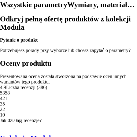
Wszystkie parametry
Wymiary, materiał…
Odkryj pełną ofertę produktów z kolekcji
Modula
Pytanie o produkt
Potrzebujesz porady przy wyborze lub chcesz zapytać o parametry?
Oceny produktu
Prezentowana ocena została stworzona na podstawie ocen innych
wariantów tego produktu.
4.9
Liczba recenzji
(
386
)
5
358
4
21
3
5
2
2
1
0
Jak działają recenzje?