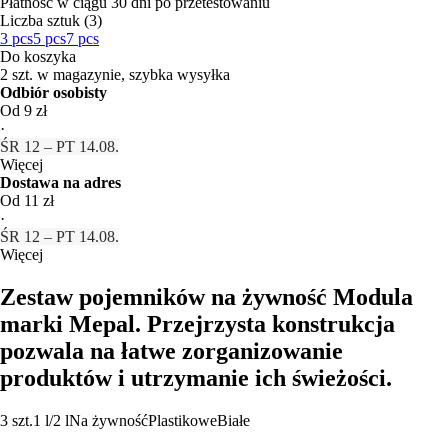
Płatność w ciągu 30 dni po przetestowaniu
Liczba sztuk (3)
3 pcs
5 pcs
7 pcs
Do koszyka
2 szt. w magazynie, szybka wysyłka
Odbiór osobisty
Od 9 zł
·
ŚR 12 – PT 14.08.
Więcej
Dostawa na adres
Od 11 zł
·
ŚR 12 – PT 14.08.
Więcej
Zestaw pojemników na żywność Modula
marki Mepal. Przejrzysta konstrukcja
pozwala na łatwe zorganizowanie
produktów i utrzymanie ich świeżości.
3 szt.
1 l/2 l
Na żywność
Plastikowe
Białe