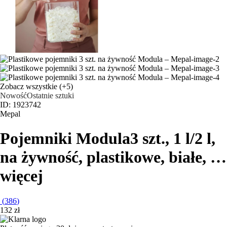
Zobacz wszystkie
(+5)
Nowość
Ostatnie sztuki
ID: 1923742
Mepal
Pojemniki Modula
3 szt., 1 l/2 l,
na żywność, plastikowe, białe
, …
więcej
(
386
)
132 zł