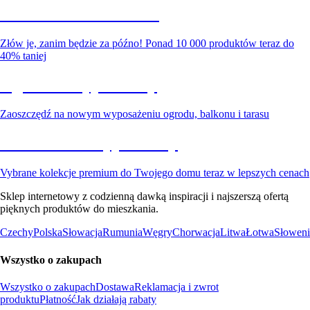
Summer Sale do -40%
Złów je, zanim będzie za późno! Ponad 10 000 produktów teraz do
40% taniej
Ogród na wyprzedaży
Zaoszczędź na nowym wyposażeniu ogrodu, balkonu i tarasu
Premium na wyprzedaży
Vybrane kolekcje premium do Twojego domu teraz w lepszych cenach
Sklep internetowy z codzienną dawką inspiracji i najszerszą ofertą
pięknych produktów do mieszkania.
Czechy
Polska
Słowacja
Rumunia
Węgry
Chorwacja
Litwa
Łotwa
Słoweni
Wszystko o zakupach
Wszystko o zakupach
Dostawa
Reklamacja i zwrot
produktu
Płatność
Jak działają rabaty