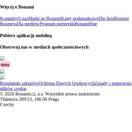
Więcej o Bonami
Kontakty
O nas
Marki na Bonami
Karty podarunkowe
Dla firm
Bonami
Business
Dla mediów
Program partnerski
BonamiStar
Pobierz aplikację mobilną
Obserwuj nas w mediach społecznościowych
Regulamin zakupów
Ochrona Danych Osobowych
Zasady i ustawienia
plików cookie
© 2026 Bonami.cz, a.s. Wszystkie prawa zastrzeżone.
Thámova 289/13, 186 00 Praga
Czechy