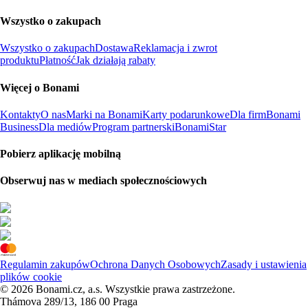
Wszystko o zakupach
Wszystko o zakupach
Dostawa
Reklamacja i zwrot
produktu
Płatność
Jak działają rabaty
Więcej o Bonami
Kontakty
O nas
Marki na Bonami
Karty podarunkowe
Dla firm
Bonami
Business
Dla mediów
Program partnerski
BonamiStar
Pobierz aplikację mobilną
Obserwuj nas w mediach społecznościowych
Regulamin zakupów
Ochrona Danych Osobowych
Zasady i ustawienia
plików cookie
© 2026 Bonami.cz, a.s. Wszystkie prawa zastrzeżone.
Thámova 289/13, 186 00 Praga