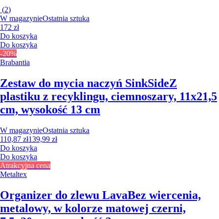
(
2
)
W magazynie
Ostatnia sztuka
172 zł
Do koszyka
Do koszyka
-20%
Brabantia
Zestaw do mycia naczyń SinkSide
Z
plastiku z recyklingu, ciemnoszary, 11x21,5
cm, wysokość 13 cm
W magazynie
Ostatnia sztuka
110,87 zł
139,99 zł
Do koszyka
Do koszyka
Atrakcyjna cena
Metaltex
Organizer do zlewu Lava
Bez wiercenia,
metalowy, w kolorze matowej czerni,