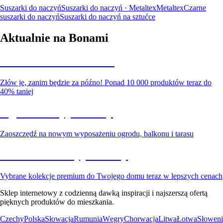
Suszarki do naczyń
Suszarki do naczyń · Metaltex
Metaltex
Czarne
suszarki do naczyń
Suszarki do naczyń na sztućce
Aktualnie na Bonami
Summer Sale do -40%
Złów je, zanim będzie za późno! Ponad 10 000 produktów teraz do
40% taniej
Ogród na wyprzedaży
Zaoszczędź na nowym wyposażeniu ogrodu, balkonu i tarasu
Premium na wyprzedaży
Vybrane kolekcje premium do Twojego domu teraz w lepszych cenach
Sklep internetowy z codzienną dawką inspiracji i najszerszą ofertą
pięknych produktów do mieszkania.
Czechy
Polska
Słowacja
Rumunia
Węgry
Chorwacja
Litwa
Łotwa
Słoweni