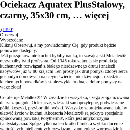
Ociekacz Aquatex Plus
Stalowy,
czarny, 35x30 cm
, …
więcej
(
1390
)
Obserwuj
Wyprzedane
Kliknij Obserwuj, a my powiadomimy Cię, gdy produkt będzie
ponownie dostępny.
Jeśli porządkowanie kuchni byłoby nauką, to szwajcarski Metaltex®
otrzymałby tytuł profesora. Od 1945 roku zajmują się produkcją
kuchennych rozwiązań z białego nierdzewnego drutu i znaleźli
nabywców już w 80 krajach! Ten prosty jak drut pomysł zdobył serca
gospodyń domowych na całym świecie i nic dziwnego - dziedzina
kuchennych porządków jest niezwykle trudna, a dobre pomysły na
wagę złota!
Co oferuje Metaltex®? W zasadzie to wszystko, czego zorganizowana
dusza zapragnie. Ociekacze, wieszaki samoprzylepne, podwieszane
półki, koszyki, przyborniki, wózki. Wszystko zaprojektowane tak, by
ułatwić życie w kuchni. Akcesoria Metaltex® są pokryte specjalnie
opracowaną powłoką Polytherm®, która jest antykorozyjna
i antystatyczna. Spójrz tylko na ten krótki filmik, a szybko docenisz
wartość tych inteligentnych rozwiązań i zapragniesz wprowadzić je