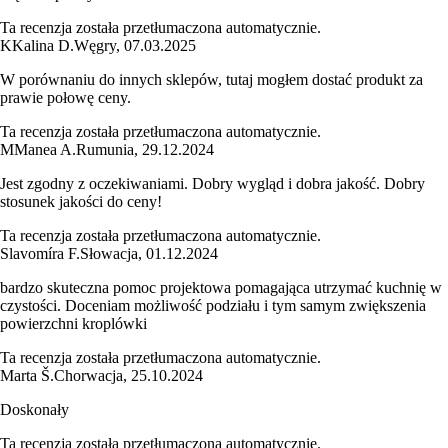
Ta recenzja została przetłumaczona automatycznie.
K
Kalina D.
Węgry
,
07.03.2025
W porównaniu do innych sklepów, tutaj mogłem dostać produkt za
prawie połowę ceny.
Ta recenzja została przetłumaczona automatycznie.
M
Manea A.
Rumunia
,
29.12.2024
Jest zgodny z oczekiwaniami. Dobry wygląd i dobra jakość. Dobry
stosunek jakości do ceny!
Ta recenzja została przetłumaczona automatycznie.
Slavomíra F.
Słowacja
,
01.12.2024
bardzo skuteczna pomoc projektowa pomagająca utrzymać kuchnię w
czystości. Doceniam możliwość podziału i tym samym zwiększenia
powierzchni kroplówki
Ta recenzja została przetłumaczona automatycznie.
Marta Š.
Chorwacja
,
25.10.2024
Doskonały
Ta recenzja została przetłumaczona automatycznie.