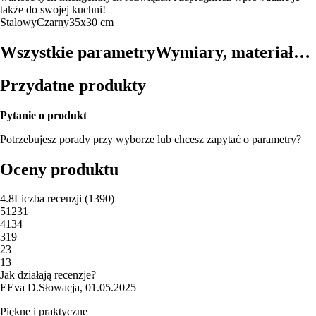
także do swojej kuchni!
Stalowy
Czarny
35x30 cm
Wszystkie parametry
Wymiary, materiał…
Przydatne produkty
Pytanie o produkt
Potrzebujesz porady przy wyborze lub chcesz zapytać o parametry?
Oceny produktu
4.8
Liczba recenzji
(
1390
)
5
1231
4
134
3
19
2
3
1
3
Jak działają recenzje?
E
Eva D.
Słowacja
,
01.05.2025
Piękne i praktyczne