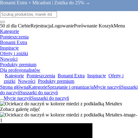
Bonami Extra × Micadoni |
Zniżka do 25% →
50 zł dla Ciebie
Rejestracja
Logowanie
Porównanie
Koszyk
Menu
Kategorie
Pomieszczenia
Bonami Extra
Inspiracje
Oferty i zniżki
Nowości
Produkty premium
Dla profesjonalistów
Kategorie
Pomieszczenia
Bonami Extra
Inspiracje
Oferty i
zniżki
Nowości
Produkty premium
Strona główna
Kategorie
Sprzątanie i organizacja
Mycie naczyń
Suszarki
do naczyń
Suszarki do naczyń
...
Mycie naczyń
Suszarki do naczyń
Zobacz galerię zdjęć