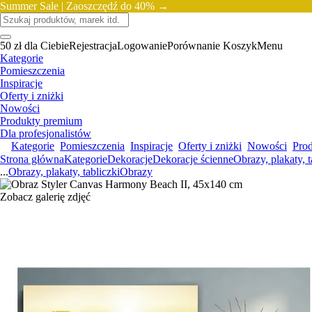
Summer Sale |
Zaoszczędź do 40% →
50 zł dla Ciebie
Rejestracja
Logowanie
Porównanie
Koszyk
Menu
Kategorie
Pomieszczenia
Inspiracje
Oferty i zniżki
Nowości
Produkty premium
Dla profesjonalistów
Kategorie
Pomieszczenia
Inspiracje
Oferty i zniżki
Nowości
Pro
Strona główna
Kategorie
Dekoracje
Dekoracje ścienne
Obrazy, plakaty, t
...
Obrazy, plakaty, tabliczki
Obrazy
Zobacz galerię zdjęć