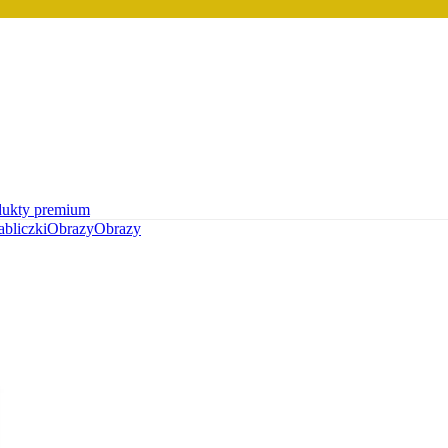
dukty premium
abliczki
Obrazy
Obrazy