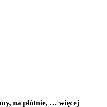
ny, na płótnie
, …
więcej