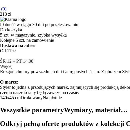
(
9
)
213 zł
Płatność w ciągu 30 dni po przetestowaniu
Do koszyka
5 szt. w magazynie, szybka wysyłka
Kolejne 5 szt. na zamówienie
Dostawa na adres
Od 11 zł
·
ŚR 12 – PT 14.08.
Więcej
Rozgoń chmury powszednich dni i aurę pustych ścian. Z obrazem Styler
O marce:
Styler to jedna z przodujących marek, zajmujących się produkcją dekor
czemu nasze ściany będą zawsze na czasie.
140x45 cm
Drukowany
Na płótnie
Wszystkie parametry
Wymiary, materiał…
Odkryj pełną ofertę produktów z kolekcji 