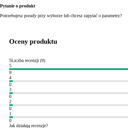
Pytanie o produkt
Potrzebujesz porady przy wyborze lub chcesz zapytać o parametry?
Oceny produktu
5
Liczba recenzji
(
9
)
5
9
4
0
3
0
2
0
1
0
Jak działają recenzje?