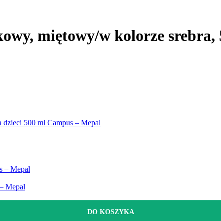
kowy, miętowy/w kolorze srebra,
la dzieci 500 ml Campus – Mepal
s – Mepal
 – Mepal
DO KOSZYKA