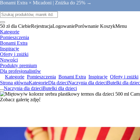
Bonami Extra × Micadoni |
Zniżka do 25% →
50 zł dla Ciebie
Rejestracja
Logowanie
Porównanie
Koszyk
Menu
Kategorie
Pomieszczenia
Bonami Extra
Inspiracje
Oferty i zniżki
Nowości
Produkty premium
Dla profesjonalistów
Kategorie
Pomieszczenia
Bonami Extra
Inspiracje
Oferty i zniżki
Strona główna
Kategorie
Dla dzieci
Naczynia dla dzieci
Butelki dla dziec
...
Naczynia dla dzieci
Butelki dla dzieci
Zobacz galerię zdjęć