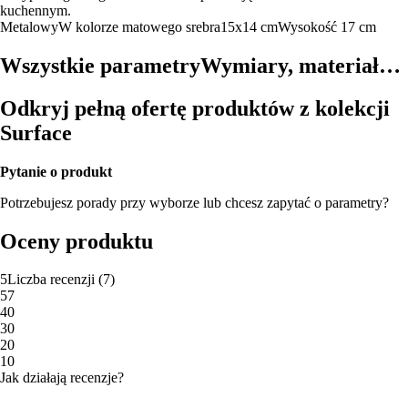
kuchennym.
Metalowy
W kolorze matowego srebra
15x14 cm
Wysokość 17 cm
Wszystkie parametry
Wymiary, materiał…
Odkryj pełną ofertę produktów z kolekcji
Surface
Pytanie o produkt
Potrzebujesz porady przy wyborze lub chcesz zapytać o parametry?
Oceny produktu
5
Liczba recenzji
(
7
)
5
7
4
0
3
0
2
0
1
0
Jak działają recenzje?