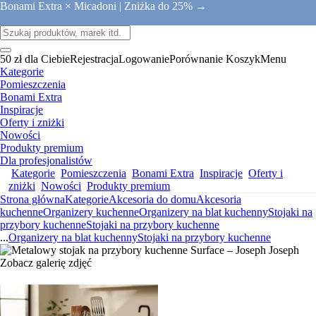
Bonami Extra × Micadoni |
Zniżka do 25% →
50 zł dla Ciebie
Rejestracja
Logowanie
Porównanie
Koszyk
Menu
Kategorie
Pomieszczenia
Bonami Extra
Inspiracje
Oferty i zniżki
Nowości
Produkty premium
Dla profesjonalistów
Kategorie
Pomieszczenia
Bonami Extra
Inspiracje
Oferty i
zniżki
Nowości
Produkty premium
Strona główna
Kategorie
Akcesoria do domu
Akcesoria
kuchenne
Organizery kuchenne
Organizery na blat kuchenny
Stojaki na
przybory kuchenne
Stojaki na przybory kuchenne
...
Organizery na blat kuchenny
Stojaki na przybory kuchenne
Zobacz galerię zdjęć