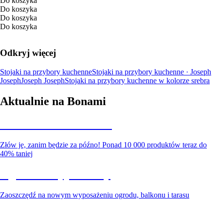
Do koszyka
Do koszyka
Do koszyka
Do koszyka
Odkryj więcej
Stojaki na przybory kuchenne
Stojaki na przybory kuchenne · Joseph
Joseph
Joseph Joseph
Stojaki na przybory kuchenne w kolorze srebra
Aktualnie na Bonami
Summer Sale do -40%
Złów je, zanim będzie za późno! Ponad 10 000 produktów teraz do
40% taniej
Ogród na wyprzedaży
Zaoszczędź na nowym wyposażeniu ogrodu, balkonu i tarasu
Premium na wyprzedaży