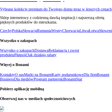
Vybrane kolekcje premium do Twojego domu teraz w lepszych cenach
Sklep internetowy z codzienną dawką inspiracji i najszerszą ofertą
pięknych produktów do mieszkania.
Czechy
Polska
Słowacja
Rumunia
Węgry
Chorwacja
Litwa
Łotwa
Słoweni
Wszystko o zakupach
Wszystko o zakupach
Dostawa
Reklamacja i zwrot
produktu
Płatność
Jak działają rabaty
Więcej o Bonami
Kontakty
O nas
Marki na Bonami
Karty podarunkowe
Dla firm
Bonami
Business
Dla mediów
Program partnerski
BonamiStar
Pobierz aplikację mobilną
Obserwuj nas w mediach społecznościowych