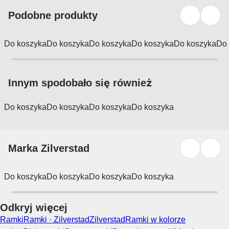
Podobne produkty
Do koszyka
Do koszyka
Do koszyka
Do koszyka
Do koszyka
Do 
Innym spodobało się również
Do koszyka
Do koszyka
Do koszyka
Do koszyka
Marka Zilverstad
Do koszyka
Do koszyka
Do koszyka
Do koszyka
Odkryj więcej
Ramki
Ramki · Zilverstad
Zilverstad
Ramki w kolorze