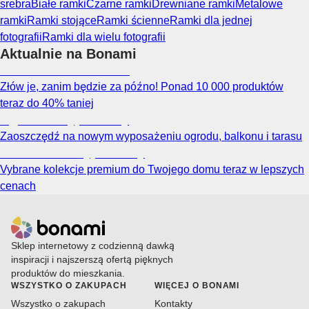
srebra
Białe ramki
Czarne ramki
Drewniane ramki
Metalowe
ramki
Ramki stojące
Ramki ścienne
Ramki dla jednej
fotografii
Ramki dla wielu fotografii
Aktualnie na Bonami
Summer Sale do -40%
Złów je, zanim będzie za późno! Ponad 10 000 produktów
teraz do 40% taniej
Ogród na wyprzedaży
Zaoszczędź na nowym wyposażeniu ogrodu, balkonu i tarasu
Premium na wyprzedaży
Vybrane kolekcje premium do Twojego domu teraz w lepszych
cenach
Sklep internetowy z codzienną dawką
inspiracji i najszerszą ofertą pięknych
produktów do mieszkania.
WSZYSTKO O ZAKUPACH
WIĘCEJ O BONAMI
Wszystko o zakupach
Kontakty