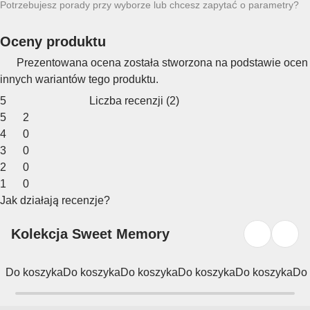
Potrzebujesz porady przy wyborze lub chcesz zapytać o parametry?
Oceny produktu
Prezentowana ocena została stworzona na podstawie ocen
innych wariantów tego produktu.
5
Liczba recenzji
(
2
)
5
2
4
0
3
0
2
0
1
0
Jak działają recenzje?
Kolekcja Sweet Memory
Do koszyka
Do koszyka
Do koszyka
Do koszyka
Do koszyka
Do 