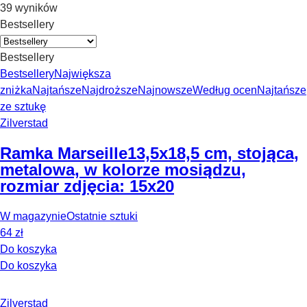
39 wyników
Bestsellery
Bestsellery
Bestsellery
Największa
zniżka
Najtańsze
Najdroższe
Najnowsze
Według ocen
Najtańsze
ze sztukę
Zilverstad
Ramka Marseille
13,5x18,5 cm, stojąca,
metalowa, w kolorze mosiądzu,
rozmiar zdjęcia: 15x20
W magazynie
Ostatnie sztuki
64 zł
Do koszyka
Do koszyka
Zilverstad