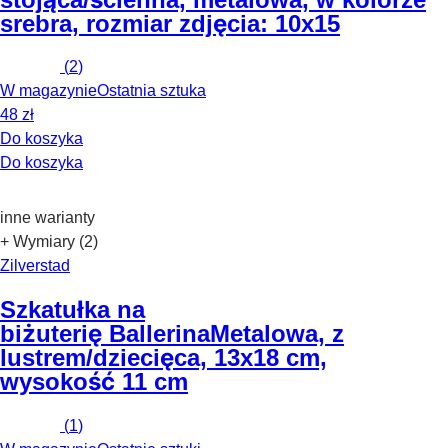
srebra, rozmiar zdjęcia: 10x15
(
2
)
W magazynie
Ostatnia sztuka
48 zł
Do koszyka
Do koszyka
inne warianty
+ Wymiary (2)
Zilverstad
Szkatułka na
biżuterię Ballerina
Metalowa, z
lustrem/dziecięca, 13x18 cm,
wysokość 11 cm
(
1
)