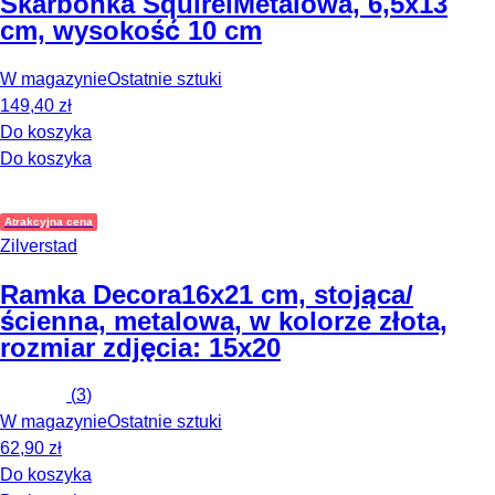
Skarbonka Squirel
Metalowa, 6,5x13
cm, wysokość 10 cm
W magazynie
Ostatnie sztuki
149,40 zł
Do koszyka
Do koszyka
Atrakcyjna cena
Zilverstad
Ramka Decora
16x21 cm, stojąca/
ścienna, metalowa, w kolorze złota,
rozmiar zdjęcia: 15x20
(
3
)
W magazynie
Ostatnie sztuki
62,90 zł
Do koszyka