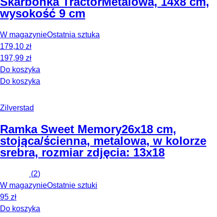
Skarbonka Tractor
Metalowa, 14x8 cm,
wysokość 9 cm
W magazynie
Ostatnia sztuka
179,10 zł
197,99 zł
Do koszyka
Do koszyka
Zilverstad
Ramka Sweet Memory
26x18 cm,
stojąca/ścienna, metalowa, w kolorze
srebra, rozmiar zdjęcia: 13x18
(
2
)
W magazynie
Ostatnie sztuki
95 zł
Do koszyka