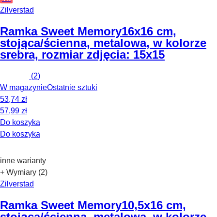
Zilverstad
Ramka Sweet Memory
16x16 cm,
stojąca/ścienna, metalowa, w kolorze
srebra, rozmiar zdjęcia: 15x15
(
2
)
W magazynie
Ostatnie sztuki
53,74 zł
57,99 zł
Do koszyka
Do koszyka
inne warianty
+ Wymiary (2)
Zilverstad
Ramka Sweet Memory
10,5x16 cm,
stojąca/ścienna, metalowa, w kolorze