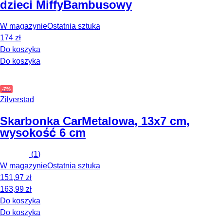
dzieci Miffy
Bambusowy
W magazynie
Ostatnia sztuka
174 zł
Do koszyka
Do koszyka
-7%
Zilverstad
Skarbonka Car
Metalowa, 13x7 cm,
wysokość 6 cm
(
1
)
W magazynie
Ostatnia sztuka
151,97 zł
163,99 zł
Do koszyka
Do koszyka