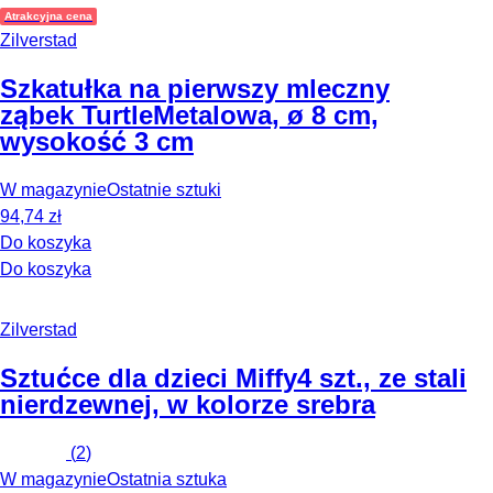
Atrakcyjna cena
Zilverstad
Szkatułka na pierwszy mleczny
ząbek Turtle
Metalowa, ø 8 cm,
wysokość 3 cm
W magazynie
Ostatnie sztuki
94,74 zł
Do koszyka
Do koszyka
Zilverstad
Sztućce dla dzieci Miffy
4 szt., ze stali
nierdzewnej, w kolorze srebra
(
2
)
W magazynie
Ostatnia sztuka