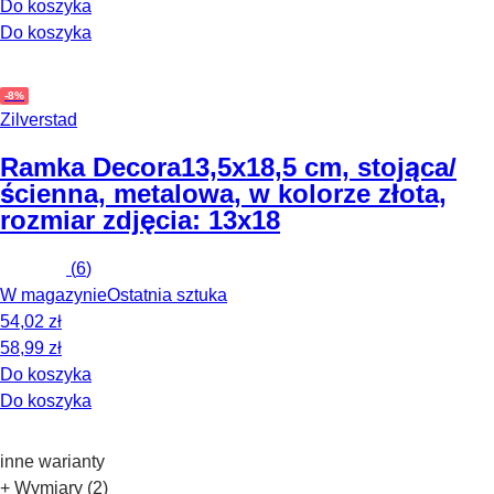
Do koszyka
Do koszyka
-8%
Zilverstad
Ramka Decora
13,5x18,5 cm, stojąca/
ścienna, metalowa, w kolorze złota,
rozmiar zdjęcia: 13x18
(
6
)
W magazynie
Ostatnia sztuka
54,02 zł
58,99 zł
Do koszyka
Do koszyka
inne warianty
+ Wymiary (2)