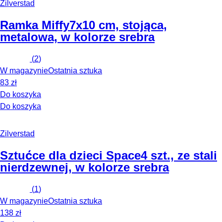
Zilverstad
Ramka Miffy
7x10 cm, stojąca,
metalowa, w kolorze srebra
(
2
)
W magazynie
Ostatnia sztuka
83 zł
Do koszyka
Do koszyka
Zilverstad
Sztućce dla dzieci Space
4 szt., ze stali
nierdzewnej, w kolorze srebra
(
1
)
W magazynie
Ostatnia sztuka
138 zł