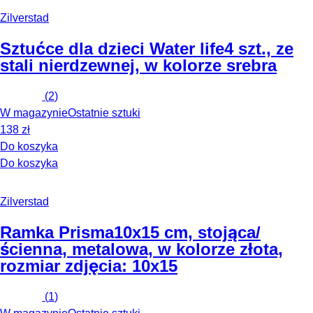
Zilverstad
Sztućce dla dzieci Water life
4 szt., ze
stali nierdzewnej, w kolorze srebra
(
2
)
W magazynie
Ostatnie sztuki
138 zł
Do koszyka
Do koszyka
Zilverstad
Ramka Prisma
10x15 cm, stojąca/
ścienna, metalowa, w kolorze złota,
rozmiar zdjęcia: 10x15
(
1
)