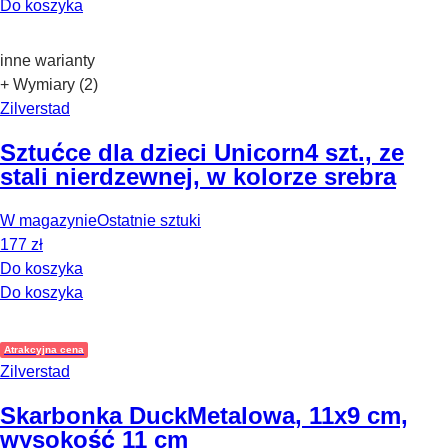
Do koszyka
inne warianty
+ Wymiary (2)
Zilverstad
Sztućce dla dzieci Unicorn
4 szt., ze
stali nierdzewnej, w kolorze srebra
W magazynie
Ostatnie sztuki
177 zł
Do koszyka
Do koszyka
Atrakcyjna cena
Zilverstad
Skarbonka Duck
Metalowa, 11x9 cm,
wysokość 11 cm