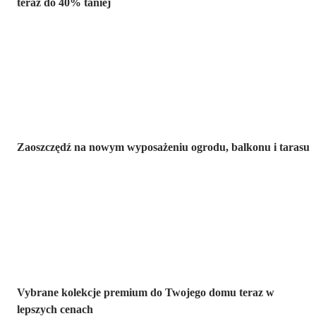
teraz do 40% taniej
Ogród na
wyprzedaży
Zaoszczędź na nowym wyposażeniu ogrodu, balkonu i tarasu
Premium na
wyprzedaży
Vybrane kolekcje premium do Twojego domu teraz w
lepszych cenach