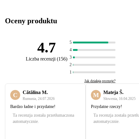
Oceny produktu
4.7
5
4
3
Liczba recenzji
(
156
)
2
1
Jak działają recenzje?
Cătălina M.
Mateja Š.
C
M
Rumunia
,
24.07.2026
Słowenia
,
16.04.2025
Bardzo ładne i przydatne!
Przydatne rzeczy!
Ta recenzja została przetłumaczona
Ta recenzja została przet
automatycznie.
automatycznie.