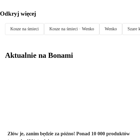
Odkryj więcej
Kosze na śmieci
Kosze na śmieci · Wenko
Wenko
Szare 
Aktualnie na Bonami
Summer Sale do
-40%
Złów je, zanim będzie za późno! Ponad 10 000 produktów