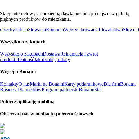
Sklep internetowy z codzienną dawką inspiracji i najszerszą ofertą
pięknych produktów do mieszkania.
Czechy
Polska
Słowacja
Rumunia
Węgry
Chorwacja
Litwa
Łotwa
Słoweni
Wszystko o zakupach
Wszystko o zakupach
Dostawa
Reklamacja i zwrot
produktu
Płatność
Jak działają rabaty
Więcej o Bonami
Kontakty
O nas
Marki na Bonami
Karty podarunkowe
Dla firm
Bonami
Business
Dla mediów
Program partnerski
BonamiStar
Pobierz aplikację mobilną
Obserwuj nas w mediach społecznościowych